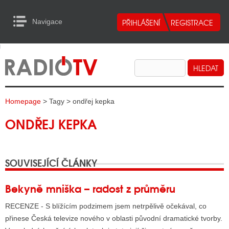
Navigace
urn to Content
Navigace
E
ALITY RADIA
ALITY TELEVIZE
Homepage
> Tagy > ondřej kepka
ALITY INTERNET
ONDŘEJ KEPKA
ALITY TISK
SOUVISEJÍCÍ ČLÁNKY
ALITY RADIA
S RÁDIÍ
Bekyně mniška – radost z průměru
ECHOVOST RÁDIÍ
RECENZE - S blížícím podzimem jsem netrpělivě očekával, co
přinese Česká televize nového v oblasti původní dramatické tvorby.
O VYSÍLAČE