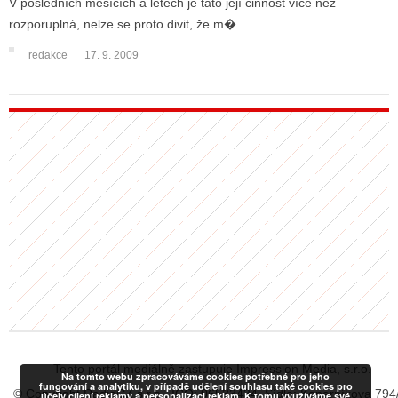
V posledních měsících a letech je tato její činnost více než
rozporuplná, nelze se proto divit, že m�...
redakce
17. 9. 2009
ALITY TELEVIZE
 TELEVIZÍ
VIZNÍ VYSÍLAČE
ALITY INTERNET
RNETOVÁ RÁDIA
RNETOVÉ STRÁNKY RÁDIÍ
RNETOVÉ STRÁNKY TV
ALITY TISK
Tento portál mediálně zastupuje Impression Media, s.r.o.
Na tomto webu zpracováváme cookies potřebné pro jeho
fungování a analytiku, v případě udělení souhlasu také cookies pro
© Copyright RadiaCZ s.r.o., IČO: 06533434, Sídlo: Koperníkova 794
účely cílení reklamy a personalizaci reklam. K tomu využíváme své