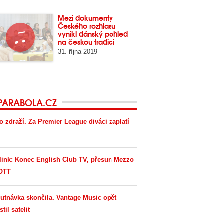
Mezi dokumenty
Českého rozhlasu
vynikl dánský pohled
na českou tradici
31. října 2019
PARABOLA.CZ
o zdraží. Za Premier League diváci zaplatí
e
link: Konec English Club TV, přesun Mezzo
OTT
utnávka skončila. Vantage Music opět
til satelit