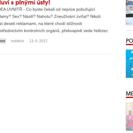
uví s plnými ústy!
EA UVNITŘ - Co byste čekali od nejvíce pobuřující
lamy? Sex? Násilí? Nahotu? Zneužívání zvířat? Nikoli.
i deseti reklamami, na které chodí stížnosti
střednictvím kontrolních orgánů, překvapivě vede řetězec
 a rek...
PO
oor
redakce
13. 6. 2012
ME