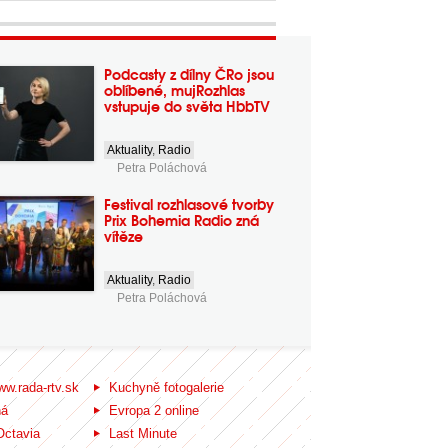
Podcasty z dílny ČRo jsou
oblíbené, mujRozhlas
vstupuje do světa HbbTV
Aktuality
,
Radio
Petra Poláchová
Festival rozhlasové tvorby
Prix Bohemia Radio zná
vítěze
Aktuality
,
Radio
Petra Poláchová
ww.rada-rtv.sk
Kuchyně fotogalerie
ná
Evropa 2 online
Octavia
Last Minute