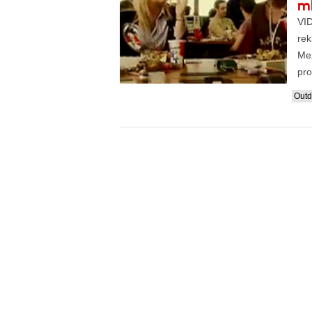
ml
VID
rek
Mez
pro
KFC
Outd