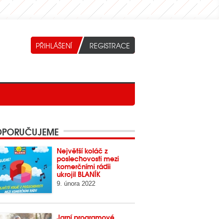
PORUČUJEME
Největší koláč z
poslechovosti mezi
komerčními rádii
ukrojil BLANÍK
9. února 2022
Jarní programové