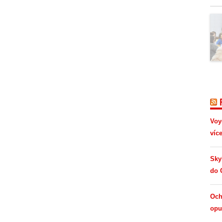
Voy
víc
Sky
do 
Och
opus