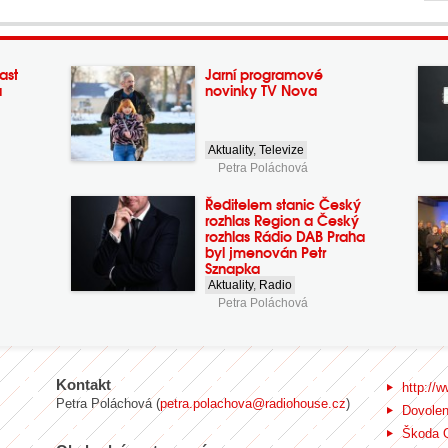
ast
Jarní programové
a
novinky TV Nova
Aktuality
,
Televize
Petra Poláchová
Ředitelem stanic Český
rozhlas Region a Český
rozhlas Rádio DAB Praha
byl jmenován Petr
Sznapka
Aktuality
,
Radio
Petra Poláchová
Kontakt
http://w
Petra Poláchová (
petra.polachova@radiohouse.cz
)
Dovole
Škoda 