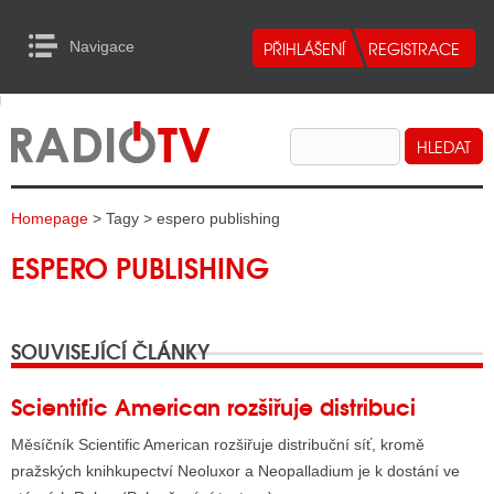
Navigace
urn to Content
Navigace
E
ALITY RADIA
ALITY TELEVIZE
Homepage
> Tagy > espero publishing
ALITY INTERNET
ESPERO PUBLISHING
ALITY TISK
SOUVISEJÍCÍ ČLÁNKY
ALITY RADIA
S RÁDIÍ
Scientific American rozšiřuje distribuci
ECHOVOST RÁDIÍ
Měsíčník Scientific American rozšiřuje distribuční síť, kromě
pražských knihkupectví Neoluxor a Neopalladium je k dostání ve
O VYSÍLAČE