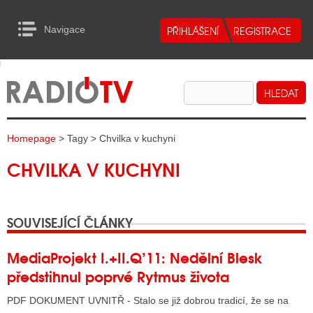
Navigace
urn to Content
Navigace
E
ALITY RADIA
ALITY TELEVIZE
Homepage
> Tagy > Chvilka v kuchyni
ALITY INTERNET
CHVILKA V KUCHYNI
ALITY TISK
SOUVISEJÍCÍ ČLÁNKY
ALITY RADIA
S RÁDIÍ
MediaProjekt I.+II.Q’11: Nedělní Blesk
předstihnul poprvé Rytmus života
ECHOVOST RÁDIÍ
PDF DOKUMENT UVNITŘ - Stalo se již dobrou tradicí, že se na
O VYSÍLAČE