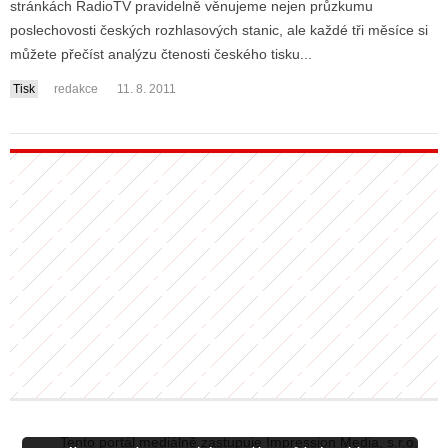
stránkách RadioTV pravidelně věnujeme nejen průzkumu
poslechovosti českých rozhlasových stanic, ale každé tři měsíce si
můžete přečíst analýzu čtenosti českého tisku...
ALITY TELEVIZE
Tisk
redakce
11. 8. 2011
 TELEVIZÍ
VIZNÍ VYSÍLAČE
ALITY INTERNET
RNETOVÁ RÁDIA
RNETOVÉ STRÁNKY RÁDIÍ
RNETOVÉ STRÁNKY TV
ALITY TISK
Tento portál mediálně zastupuje Impression Media, s.r.o.