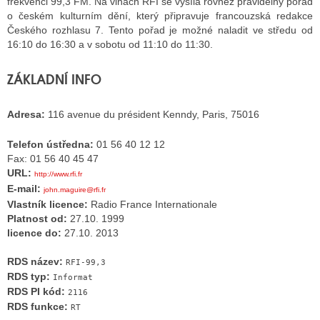
frekvenci 99,3 FM. Na vlnách RFI se vysílá rovněž pravidelný pořad
o českém kulturním dění, který připravuje francouzská redakce
Českého rozhlasu 7. Tento pořad je možné naladit ve středu od
16:10 do 16:30 a v sobotu od 11:10 do 11:30.
ALITY TELEVIZE
 TELEVIZÍ
ZÁKLADNÍ INFO
VIZNÍ VYSÍLAČE
Adresa:
116 avenue du président Kenndy, Paris, 75016
Telefon ústředna:
01 56 40 12 12
ALITY INTERNET
Fax: 01 56 40 45 47
URL:
http://www.rfi.fr
RNETOVÁ RÁDIA
E-mail:
john.maguire@rfi.fr
Vlastník licence:
Radio France Internationale
RNETOVÉ STRÁNKY RÁDIÍ
Platnost od:
27.10. 1999
licence do:
27.10. 2013
RNETOVÉ STRÁNKY TV
RDS název:
RFI-99,3
RDS typ:
Informat
RDS PI kód:
ALITY TISK
2116
RDS funkce:
RT