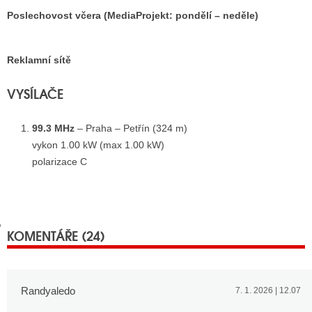
Poslechovost včera (MediaProjekt: pondělí – neděle)
GY
Reklamní sítě
 SE STÁT BLOGEREM
VYSÍLAČE
EX BLOGERA
99.3 MHz
– Praha – Petřín (324 m)
vykon 1.00 kW (max 1.00 kW)
UZE
polarizace C
X DISKUTÉRA NA RADIOTV
IV STARŠÍCH DISKUZÍ
KOMENTÁŘE (24)
Randyaledo
7. 1. 2026 | 12.07