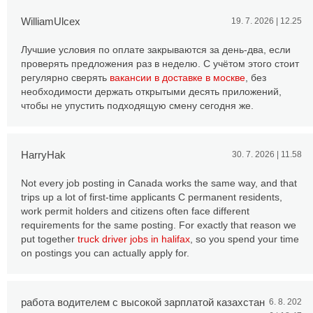
WilliamUlcex
19. 7. 2026 | 12.25
Лучшие условия по оплате закрываются за день-два, если
проверять предложения раз в неделю. С учётом этого стоит
регулярно сверять
вакансии в доставке в москве
, без
необходимости держать открытыми десять приложений,
чтобы не упустить подходящую смену сегодня же.
HarryHak
30. 7. 2026 | 11.58
Not every job posting in Canada works the same way, and that
trips up a lot of first-time applicants С permanent residents,
work permit holders and citizens often face different
requirements for the same posting. For exactly that reason we
put together
truck driver jobs in halifax
, so you spend your time
on postings you can actually apply for.
работа водителем с высокой зарплатой казахстан
6. 8. 202