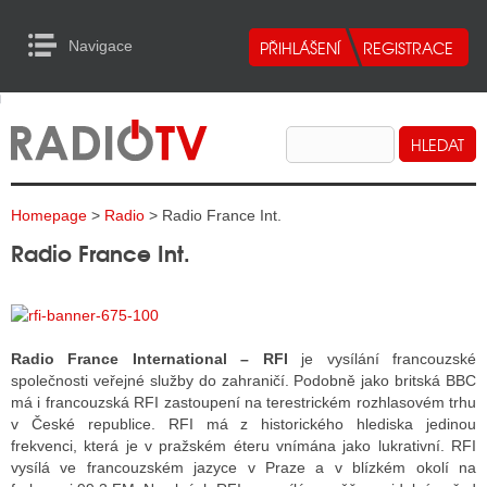
Navigace
urn to Content
Navigace
E
ALITY RADIA
ALITY TELEVIZE
Homepage
>
Radio
> Radio France Int.
ALITY INTERNET
Radio France Int.
ALITY TISK
ALITY RADIA
Radio France International – RFI
je vysílání francouzské
společnosti veřejné služby do zahraničí. Podobně jako britská BBC
S RÁDIÍ
má i francouzská RFI zastoupení na terestrickém rozhlasovém trhu
v České republice. RFI má z historického hlediska jedinou
ECHOVOST RÁDIÍ
frekvenci, která je v pražském éteru vnímána jako lukrativní. RFI
vysílá ve francouzském jazyce v Praze a v blízkém okolí na
O VYSÍLAČE