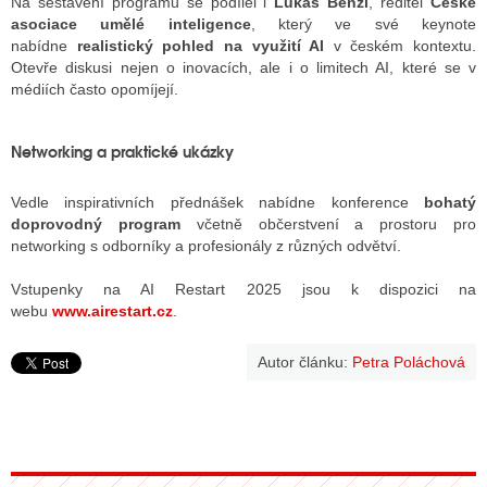
Na sestavení programu se podílel i
Lukáš Benzl
, ředitel
České
asociace umělé inteligence
, který ve své keynote
nabídne
realistický pohled na využití AI
v českém kontextu.
Otevře diskusi nejen o inovacích, ale i o limitech AI, které se v
médiích často opomíjejí.
Networking a praktické ukázky
Vedle inspirativních přednášek nabídne konference
bohatý
doprovodný program
včetně občerstvení a prostoru pro
networking s odborníky a profesionály z různých odvětví.
Vstupenky na AI Restart 2025 jsou k dispozici na
webu
www.airestart.cz
.
Autor článku:
Petra Poláchová