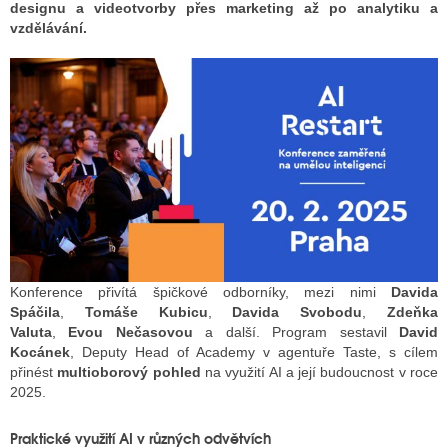
designu a videotvorby přes marketing až po analytiku a
vzdělávání.
ALITY TELEVIZE
 TELEVIZÍ
VIZNÍ VYSÍLAČE
ALITY INTERNET
RNETOVÁ RÁDIA
Konference přivítá špičkové odborníky, mezi nimi
Davida
RNETOVÉ STRÁNKY RÁDIÍ
Spáčila
,
Tomáše Kubicu
,
Davida Svobodu
,
Zdeňka
Valuta
,
Evou Nečasovou
a další. Program sestavil
David
RNETOVÉ STRÁNKY TV
Kocánek
, Deputy Head of Academy v agentuře Taste, s cílem
přinést
multioborový pohled
na využití AI a její budoucnost v roce
2025.
ALITY TISK
Praktické využití AI v různých odvětvích