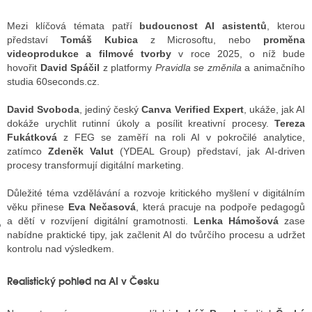
Mezi klíčová témata patří
budoucnost AI asistentů
, kterou
představí
Tomáš Kubica
z Microsoftu, nebo
proměna
GY
videoprodukce a filmové tvorby
v roce 2025, o níž bude
hovořit
David Spáčil
z platformy
Pravidla se změnila
a animačního
 SE STÁT BLOGEREM
studia 60seconds.cz.
EX BLOGERA
David Svoboda
, jediný český
Canva Verified Expert
, ukáže, jak AI
dokáže urychlit rutinní úkoly a posílit kreativní procesy.
Tereza
Fukátková
z FEG se zaměří na roli AI v pokročilé analytice,
zatímco
Zdeněk Valut
(YDEAL Group) představí, jak AI-driven
UZE
procesy transformují digitální marketing.
X DISKUTÉRA NA RADIOTV
Důležité téma vzdělávání a rozvoje kritického myšlení v digitálním
věku přinese
Eva Nečasová
, která pracuje na podpoře pedagogů
IV STARŠÍCH DISKUZÍ
a dětí v rozvíjení digitální gramotnosti.
Lenka Hámošová
zase
nabídne praktické tipy, jak začlenit AI do tvůrčího procesu a udržet
kontrolu nad výsledkem.
Realistický pohled na AI v Česku