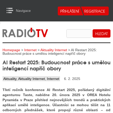
Navigace
urn to Content
Navigace
E
ALITY RADIA
ALITY TELEVIZE
Homepage
>
Internet
>
Aktuality Internet
> AI Restart 2025:
ALITY INTERNET
Budoucnost práce s umělou inteligencí napříč obory
AI Restart 2025: Budoucnost práce s umělou
ALITY TISK
inteligencí napříč obory
Aktuality
,
Aktuality Internet
,
Internet
6. 2. 2025
ALITY RADIA
Třetí ročník konference AI Restart 2025, pořádaný digitální
S RÁDIÍ
agenturou Taste, nabídne 20. února 2025 v OREA Hotelu
Pyramida v Praze přehled nejnovějších trendů a praktických
ECHOVOST RÁDIÍ
aplikací umělé inteligence. Účastníci se mohou těšit na 11
odborných přednášek, které propojí různé oblasti – od
O VYSÍLAČE