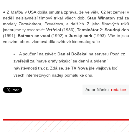
● Z
Malibu
v USA došla smutná zpráva, že ve věku 62 let zemřel v
neděli nejslavnější filmový trikař všech dob.
Stan Winston
stál za
GY
modely
Terminátora
,
Predátora
, a dalších. Z jeho filmových triků
jmenujme ty oscarové:
Vetřelci
(1986),
Terminátor 2: Soudný den
 SE STÁT BLOGEREM
(1991),
Batman se vrací
(1992) a
Jurský park
(1993). Vše to jsou
ve svém oboru zlomová díla světové kinematografie.
EX BLOGERA
A poučení na závěr:
Daniel Dočekal
na serveru
Pooh.cz
zveřejnil zajímavé grafy týkající se denní a týdenní
UZE
návštěvnosti
tn.cz
. Zdá se, že
TV Nova
jde vlajková loď
všech internetových nadějí pomalu ke dnu.
X DISKUTÉRA NA RADIOTV
IV STARŠÍCH DISKUZÍ
Autor článku:
redakce