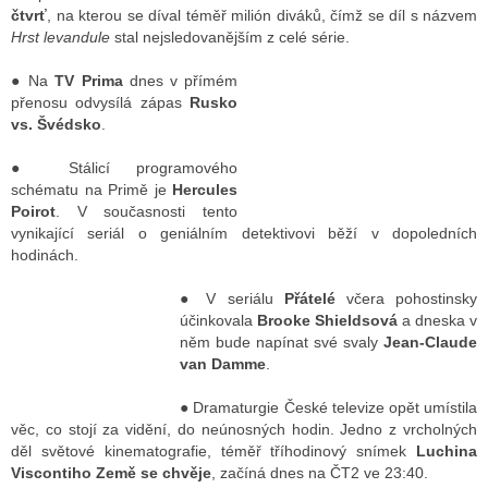
čtvrť
, na kterou se díval téměř milión diváků, čímž se díl s názvem
Hrst levandule
stal nejsledovanějším z celé série.
ALITY TELEVIZE
● Na
TV Prima
dnes v přímém
přenosu odvysílá zápas
Rusko
 TELEVIZÍ
vs. Švédsko
.
VIZNÍ VYSÍLAČE
● Stálicí programového
schématu na Primě je
Hercules
Poirot
. V současnosti tento
vynikající seriál o geniálním detektivovi běží v dopoledních
ALITY INTERNET
hodinách.
RNETOVÁ RÁDIA
● V seriálu
Přá
telé
včera pohostinsky
účinkovala
Brooke Shieldsová
a dneska v
RNETOVÉ STRÁNKY RÁDIÍ
něm bude napínat své svaly
Jean-Claude
RNETOVÉ STRÁNKY TV
van Damme
.
● Dramaturgie České televize opět umístila
věc, co stojí za vidění, do neúnosných hodin. Jedno z vrcholných
ALITY TISK
děl světové kinematografie, téměř tříhodinový snímek
Luchina
Viscontiho Země se chvěje
, začíná dnes na ČT2 ve 23:40.