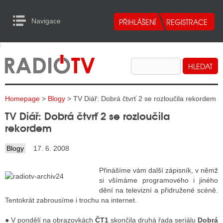
Navigace
urn to Content
Navigace
E
ALITY RADIA
ALITY TELEVIZE
Homepage
>
Blogy
> TV Diář: Dobrá čtvrť 2 se rozloučila rekordem
ALITY INTERNET
TV Diář: Dobrá čtvrť 2 se rozloučila
ALITY TISK
rekordem
Blogy
17. 6. 2008
ALITY RADIA
Přinášíme vám další zápisník, v němž
S RÁDIÍ
si všímáme programového i jiného
dění na televizní a přidružené scéně.
ECHOVOST RÁDIÍ
Tentokrát zabrousíme i trochu na internet.
O VYSÍLAČE
● V pondělí na obrazovkách
ČT1
skončila druhá řada seriálu
Dobrá