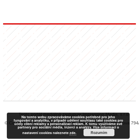
Tento portál mediálně zastupuje Impression Media, s.r.o.
Na tomto webu zpracováváme cookies potřebné pro jeho
fungování a analytiku, v případě udělení souhlasu také cookies pro
© Copyright RadiaCZ s.r.o., IČO: 06533434, Sídlo: Koperníkova 794
účely cílení reklamy a personalizaci reklam. K tomu využíváme své
partnery pro sociální média, inzerci a analýzy. Více informací o
Vinohrady, 120 00 Praha 2
Rozumím
nastavení cookies naleznete
zde.