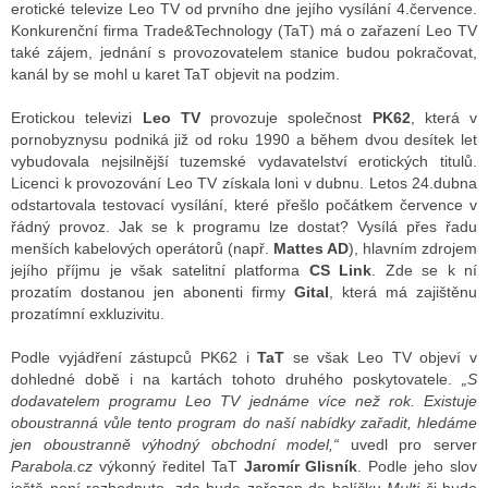
erotické televize Leo TV od prvního dne jejího vysílání 4.července.
Konkurenční firma Trade&Technology (TaT) má o zařazení Leo TV
také zájem, jednání s provozovatelem stanice budou pokračovat,
ALITY TELEVIZE
kanál by se mohl u karet TaT objevit na podzim.
 TELEVIZÍ
Erotickou televizi
Leo TV
provozuje společnost
PK62
, která v
pornobyznysu podniká již od roku 1990 a během dvou desítek let
VIZNÍ VYSÍLAČE
vybudovala nejsilnější tuzemské vydavatelství erotických titulů.
Licenci k provozování Leo TV získala loni v dubnu. Letos 24.dubna
odstartovala testovací vysílání, které přešlo počátkem července v
řádný provoz. Jak se k programu lze dostat? Vysílá přes řadu
ALITY INTERNET
menších kabelových operátorů (např.
Mattes AD
), hlavním zdrojem
jejího příjmu je však satelitní platforma
CS Link
. Zde se k ní
RNETOVÁ RÁDIA
prozatím dostanou jen abonenti firmy
Gital
, která má zajištěnu
prozatímní exkluzivitu.
RNETOVÉ STRÁNKY RÁDIÍ
Podle vyjádření zástupců PK62 i
TaT
se však Leo TV objeví v
RNETOVÉ STRÁNKY TV
dohledné době i na kartách tohoto druhého poskytovatele.
„S
dodavatelem programu Leo TV jednáme více než rok. Existuje
oboustranná vůle tento program do naší nabídky zařadit, hledáme
jen oboustranně výhodný obchodní model,“
uvedl pro server
ALITY TISK
Parabola.cz
výkonný ředitel TaT
Jaromír Glisník
. Podle jeho slov