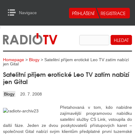
Navigace
urn to Content
Navigace
E
ALITY RADIA
ALITY TELEVIZE
Homepage
>
Blogy
> Satelitní příjem erotické Leo TV zatím nabízí
ALITY INTERNET
jen Gital
Satelitní příjem erotické Leo TV zatím nabízí
ALITY TISK
jen Gital
Blogy
20. 7. 2008
ALITY RADIA
Přetahovaná v tom, kdo nabídne
S RÁDIÍ
zajímavější programovou nabídku
satelitní služby CS Link, vstoupila do
ECHOVOST RÁDIÍ
další fáze. Jeden ze dvou poskytovatelů přístupových karet –
společnost Gital nabízí svým klientům předplatné první tuzemské
O VYSÍLAČE