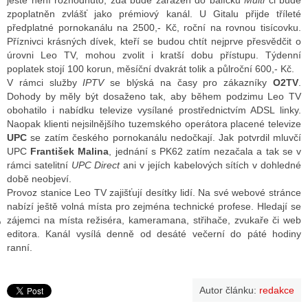
ještě není rozhodnuto, zda bude zařazen do balíčku
Multi
či bude
zpoplatněn zvlášť jako prémiový kanál. U Gitalu přijde tříleté
předplatné pornokanálu na 2500,- Kč, roční na rovnou tisícovku.
Příznivci krásných dívek, kteří se budou chtít nejprve přesvědčit o
GY
úrovni Leo TV, mohou zvolit i kratší dobu přístupu. Týdenní
poplatek stojí 100 korun, měsíční dvakrát tolik a půlroční 600,- Kč.
 SE STÁT BLOGEREM
V rámci služby
IPTV
se blýská na časy pro zákazníky
O2TV
.
Dohody by měly být dosaženo tak, aby během podzimu Leo TV
EX BLOGERA
obohatilo i nabídku televize vysílané prostřednictvím ADSL linky.
Naopak klienti nejsilnějšího tuzemského operátora placené televize
UPC
se zatím českého pornokanálu nedočkají. Jak potvrdil mluvčí
UPC
František Malina
, jednání s PK62 zatím nezačala a tak se v
UZE
rámci satelitní
UPC Direct
ani v jejích kabelových sítích v dohledné
době neobjeví.
X DISKUTÉRA NA RADIOTV
Provoz stanice Leo TV zajišťují desítky lidí. Na své webové stránce
IV STARŠÍCH DISKUZÍ
nabízí ještě volná místa pro zejména technické profese. Hledají se
zájemci na místa režiséra, kameramana, střihače, zvukaře či web
editora. Kanál vysílá denně od desáté večerní do páté hodiny
ranní.
Autor článku:
redakce