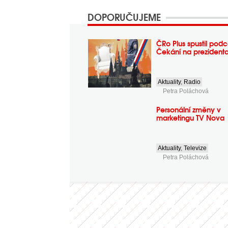
DOPORUČUJEME
ČRo Plus spustil podc
Čekání na prezident
Aktuality
,
Radio
Petra Poláchová
Personální změny v
marketingu TV Nova
Aktuality
,
Televize
Petra Poláchová