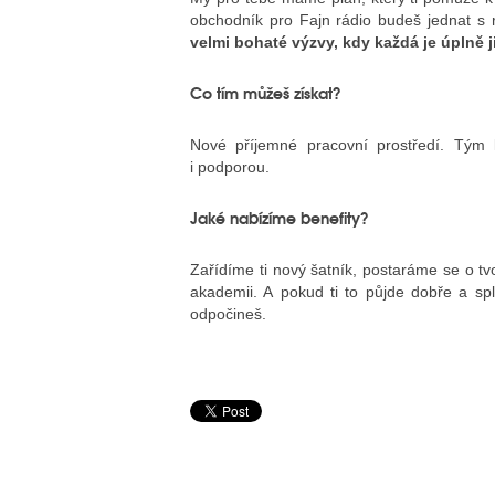
obchodník pro Fajn rádio budeš jednat s 
velmi bohaté výzvy, kdy každá je úplně 
Co tím můžeš získat?
Nové příjemné pracovní prostředí. Tým l
i podporou.
Jaké nabízíme benefity?
Zařídíme ti nový šatník, postaráme se o tvo
akademii. A pokud ti to půjde dobře a spl
odpočineš.