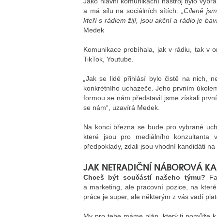
Jako hlavní komunikační nástroj bylo vybr
a má sílu na sociálních sítích.
„
Cíleně jsm
kteří s rádiem žijí, jsou akční a rádio je bav
Medek
Komunikace probíhala, jak v rádiu, tak v on
TikTok, Youtube.
„
Jak se lidé přihlásí bylo čistě na nich, n
konkrétního uchazeče. Jeho prvním úkolem
formou se nám představil jsme získali prv
se nám“, uzavírá Medek.
Na konci března se bude pro vybrané ucha
které jsou pro mediálního konzultanta v
předpoklady, zdali jsou vhodní kandidáti na
JAK NETRADIČNÍ NÁBOROVÁ K
Chceš být součástí našeho týmu?
Faj
a marketing, ale pracovní pozice, na kter
práce je super, ale některým z vás vadí pla
My pro tebe máme plán, který ti pomůže k p