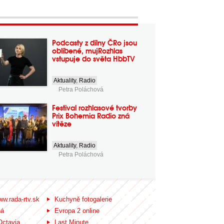
Podcasty z dílny ČRo jsou
oblíbené, mujRozhlas
vstupuje do světa HbbTV
Aktuality
,
Radio
Petra Poláchová
Festival rozhlasové tvorby
Prix Bohemia Radio zná
vítěze
Aktuality
,
Radio
Petra Poláchová
ww.rada-rtv.sk
Kuchyně fotogalerie
ná
Evropa 2 online
Octavia
Last Minute