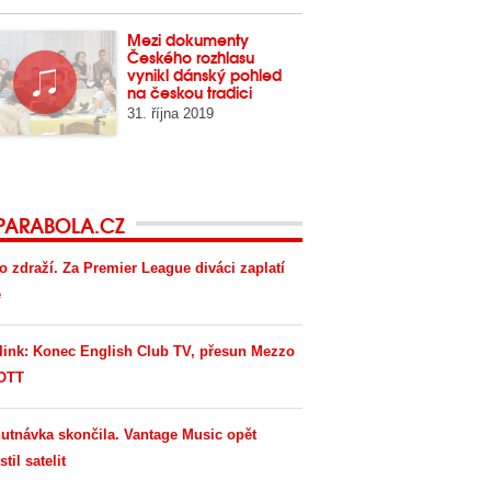
Mezi dokumenty
Českého rozhlasu
vynikl dánský pohled
na českou tradici
31. října 2019
PARABOLA.CZ
o zdraží. Za Premier League diváci zaplatí
e
link: Konec English Club TV, přesun Mezzo
OTT
utnávka skončila. Vantage Music opět
til satelit