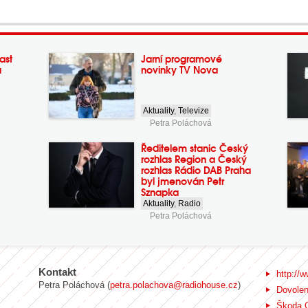
ast
Jarní programové
a
novinky TV Nova
Aktuality
,
Televize
Petra Poláchová
Ředitelem stanic Český
rozhlas Region a Český
rozhlas Rádio DAB Praha
byl jmenován Petr
Sznapka
Aktuality
,
Radio
Petra Poláchová
Kontakt
http://w
Petra Poláchová (
petra.polachova@radiohouse.cz
)
Dovole
Škoda 