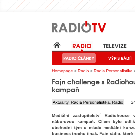
RADIO
TELEVIZE
RADIO ČLÁNKY
VÝPIS RÁDIÍ
Homepage
>
Radio
>
Radia Personalistika
>
Fajn challenge s Radioho
kampaň
Aktuality
,
Radia Personalistika
,
Radio
24
Mediální zastupitelství Radiohouse 
náborovou kampaň. Cílem bylo odliši
obchodní tým o mladé mediální konzult
business trochu jinak. Fajn rádio, kter