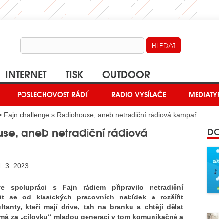
INTERNET
TISK
OUTDOOR
POSLECHOVOST RÁDIÍ
RADIO VYSÍLAČE
MEDIATY
 Fajn challenge s Radiohouse, aneb netradiční rádiová kampaň
use, aneb netradiční rádiová
DO
. 3. 2023
ve spolupráci s Fajn rádiem připravilo netradiční
t se od klasických pracovních nabídek a rozšířit
anty, kteří mají drive, tah na branku a chtějí dělat
é má za „cílovku“ mladou generaci v tom komunikačně a