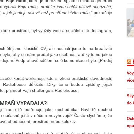
áno
Fajn rádio
, které je přirozeně spjato s mladou generací
e vybrali Fajn rádio, protože jsme chtěli oslovit uchazeče,
í, a jak jinak je oslovit než prostřednictvím rádia,“
pokračuje
-line prostředí, byl využitý web a sociální sítě: Instagram,
echtěli jsme klasické CV, ale nechali jsme to na kreativitě
 bylo, aby se nám prodal jako osobnost a díky tomu jakou
ní dojem. Podprahové sdělení celé komunikace bylo: „Prodej
Voy
zeče konat workshop, kde si zkusí praktické dovednosti,
víc
 Radiohouse důležité. Díky tomu budou zjištěny jejich
 to, přijmout Fajn challenge s Radiohouse.
Sky
AMPAŇ VYPADALA?
do 
n rádio tě potřebuje jako obchodníka! Baví tě obchod
é současně jsi ti v něčem nevyhovuje? Často slýcháme, že
Och
tové ohodnocení, prostředí nebo kolektiv.
opus
ráci v obchodu a to, co tě trápí tě už trápit nemusí. Jako