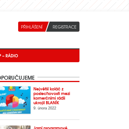
P – RÁDIO
PORUČUJEME
Největší koláč z
poslechovosti mezi
komerčními rádii
ukrojil BLANÍK
9. února 2022
Jarní programové