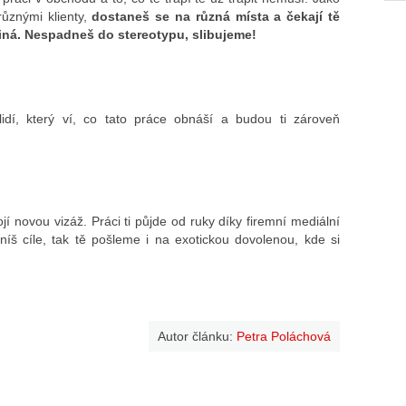
různými klienty,
dostaneš se na různá místa a čekají tě
jiná. Nespadneš do stereotypu, slibujeme!
idí, který ví, co tato práce obnáší a budou ti zároveň
jí novou vizáž. Práci ti půjde od ruky díky firemní mediální
níš cíle, tak tě pošleme i na exotickou dovolenou, kde si
Autor článku:
Petra Poláchová