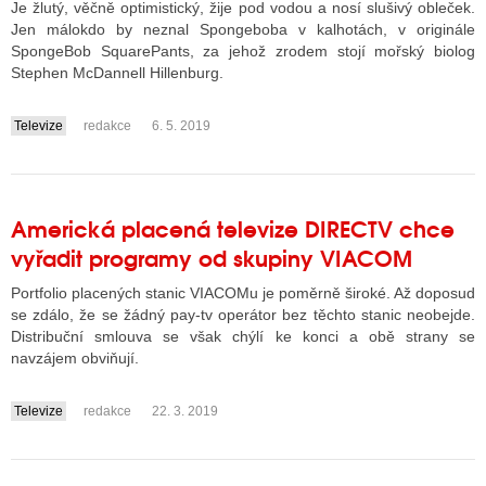
Je žlutý, věčně optimistický, žije pod vodou a nosí slušivý obleček.
Jen málokdo by neznal Spongeboba v kalhotách, v originále
SpongeBob SquarePants, za jehož zrodem stojí mořský biolog
ALITY TELEVIZE
Stephen McDannell Hillenburg.
 TELEVIZÍ
Televize
redakce
6. 5. 2019
....
VIZNÍ VYSÍLAČE
Americká placená televize DIRECTV chce
ALITY INTERNET
vyřadit programy od skupiny VIACOM
RNETOVÁ RÁDIA
Portfolio placených stanic VIACOMu je poměrně široké. Až doposud
se zdálo, že se žádný pay-tv operátor bez těchto stanic neobejde.
RNETOVÉ STRÁNKY RÁDIÍ
Distribuční smlouva se však chýlí ke konci a obě strany se
navzájem obviňují.
RNETOVÉ STRÁNKY TV
Televize
redakce
22. 3. 2019
....
ALITY TISK