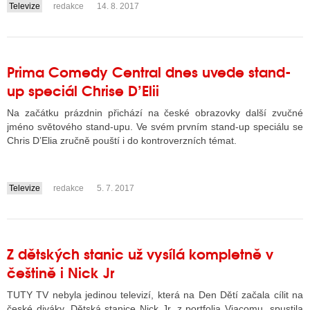
Televize
redakce
14. 8. 2017
....
Prima Comedy Central dnes uvede stand-
up speciál Chrise D’Elii
Na začátku prázdnin přichází na české obrazovky další zvučné
jméno světového stand-upu. Ve svém prvním stand-up speciálu se
Chris D’Elia zručně pouští i do kontroverzních témat.
Televize
redakce
5. 7. 2017
....
Z dětských stanic už vysílá kompletně v
češtině i Nick Jr
TUTY TV nebyla jedinou televizí, která na Den Dětí začala cílit na
české diváky. Dětská stanice Nick Jr. z portfolia Viacomu, spustila