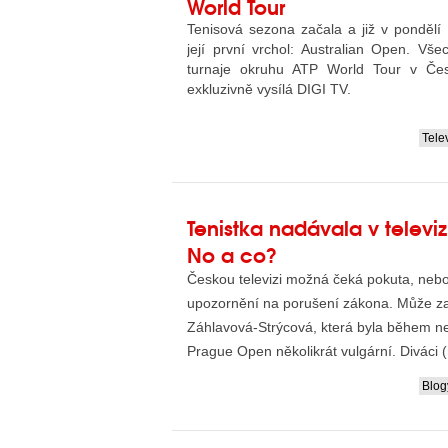
World Tour
Tenisová sezona začala a již v pondělí 
její první vrchol: Australian Open. Vš
turnaje okruhu ATP World Tour v Česk
exkluzivně vysílá DIGI TV.
Tele
....
Tenistka nadávala v televi
No a co?
Českou televizi možná čeká pokuta, neb
upozornění na porušení zákona. Může za 
Záhlavová-Strýcová, která byla během n
Prague Open několikrát vulgární. Diváci 
Ra...
Blog