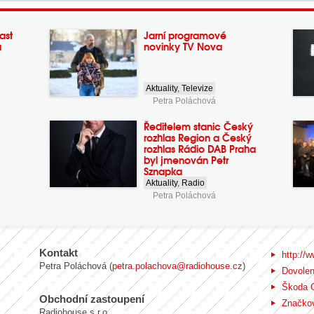
ast
Jarní programové
a
novinky TV Nova
Aktuality
,
Televize
Petra Poláchová
Ředitelem stanic Český
rozhlas Region a Český
rozhlas Rádio DAB Praha
byl jmenován Petr
Sznapka
Aktuality
,
Radio
Petra Poláchová
Kontakt
http://w
Petra Poláchová (
petra.polachova@radiohouse.cz
)
Dovole
Škoda 
Obchodní zastoupení
Značkov
Radiohouse s.r.o.