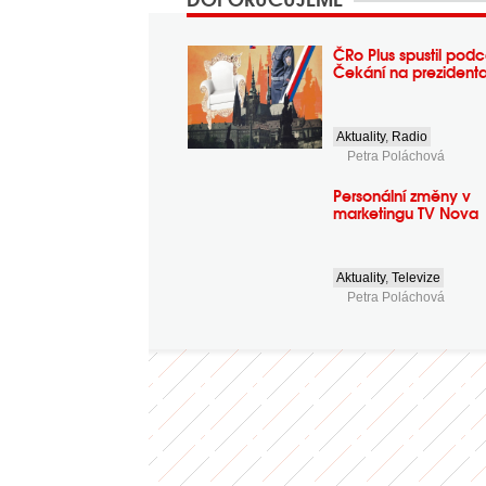
ČRo Plus spustil podc
Čekání na prezident
Aktuality
,
Radio
Petra Poláchová
Personální změny v
marketingu TV Nova
Aktuality
,
Televize
Petra Poláchová