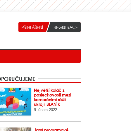
PORUČUJEME
Největší koláč z
poslechovosti mezi
komerčními rádii
ukrojil BLANÍK
9. února 2022
Jarní programové