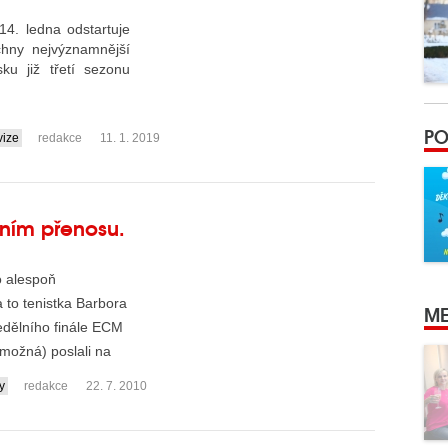
14. ledna odstartuje
echny nejvýznamnější
u již třetí sezonu
PO
vize
redakce
11. 1. 2019
zním přenosu.
o alespoň
to tenistka Barbora
ME
edělního finále ECM
(možná) poslali na
y
redakce
22. 7. 2010