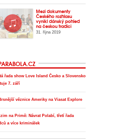
Mezi dokumenty
Českého rozhlasu
vynikl dánský pohled
na českou tradici
31. října 2019
PARABOLA.CZ
tá řada show Love Island Česko a Slovensko
tuje 7. září
drsnější věznice Ameriky na Viasat Explore
zim na Primě: Návrat Polabí, třetí řada
dců a více kriminálek