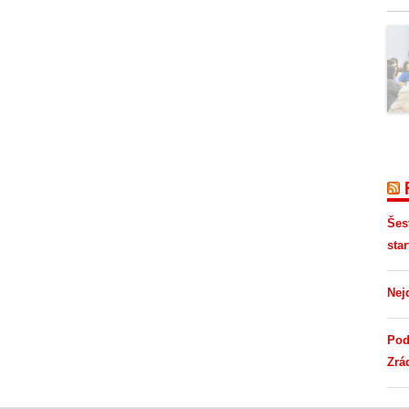
Šes
star
Nej
Pod
Zrá