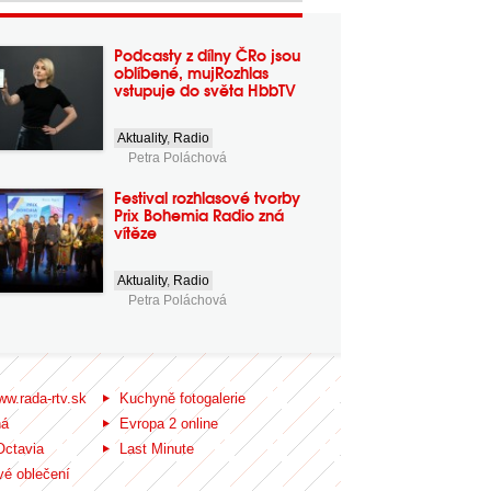
Podcasty z dílny ČRo jsou
oblíbené, mujRozhlas
vstupuje do světa HbbTV
Aktuality
,
Radio
Petra Poláchová
Festival rozhlasové tvorby
Prix Bohemia Radio zná
vítěze
Aktuality
,
Radio
Petra Poláchová
ww.rada-rtv.sk
Kuchyně fotogalerie
ná
Evropa 2 online
Octavia
Last Minute
é oblečení