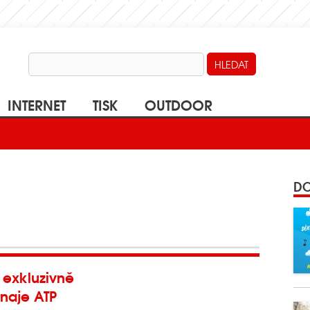
INTERNET
TISK
OUTDOOR
DO
s exkluzivně
rnaje ATP