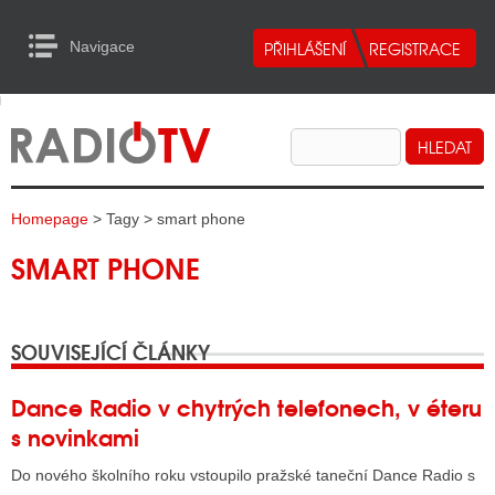
Navigace
urn to Content
Navigace
E
ALITY RADIA
ALITY TELEVIZE
Homepage
> Tagy > smart phone
ALITY INTERNET
SMART PHONE
ALITY TISK
SOUVISEJÍCÍ ČLÁNKY
ALITY RADIA
S RÁDIÍ
Dance Radio v chytrých telefonech, v éteru
s novinkami
ECHOVOST RÁDIÍ
Do nového školního roku vstoupilo pražské taneční Dance Radio s
O VYSÍLAČE