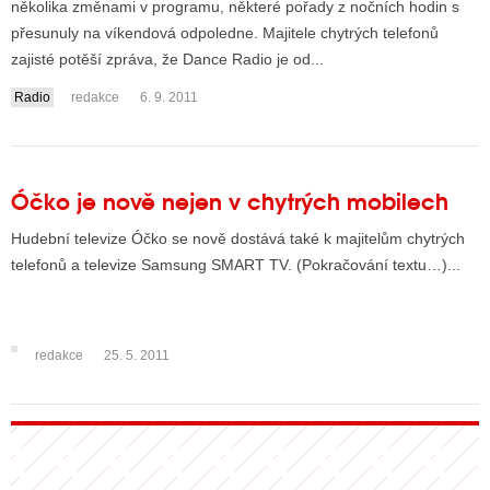
několika změnami v programu, některé pořady z nočních hodin s
přesunuly na víkendová odpoledne. Majitele chytrých telefonů
zajisté potěší zpráva, že Dance Radio je od...
ALITY TELEVIZE
Radio
redakce
6. 9. 2011
 TELEVIZÍ
VIZNÍ VYSÍLAČE
Óčko je nově nejen v chytrých mobilech
ALITY INTERNET
Hudební televize Óčko se nově dostává také k majitelům chytrých
telefonů a televize Samsung SMART TV. (Pokračování textu…)...
RNETOVÁ RÁDIA
RNETOVÉ STRÁNKY RÁDIÍ
redakce
25. 5. 2011
RNETOVÉ STRÁNKY TV
ALITY TISK