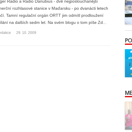
ger Radio a Radio Danubius - dvě nejposlouchanější
erční rozhlasové stanice v Maďarsku - po dvanácti letech
čí. Tamní regulační orgán ORTT jim odmítl prodloužení
ílání na dalších sedm let. Na svém blogu o tom píše Zd...
edakce
29. 10. 2009
PO
ME