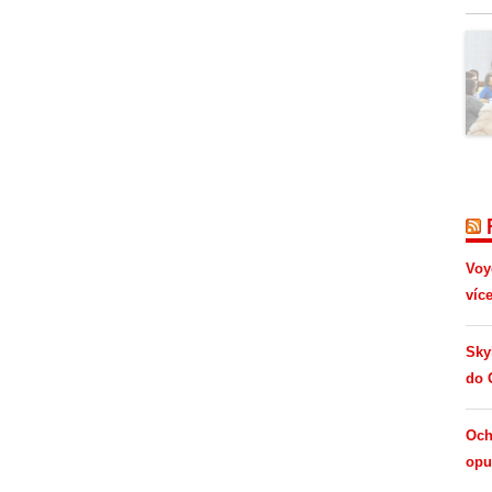
Voy
víc
Sky
do 
Och
opus