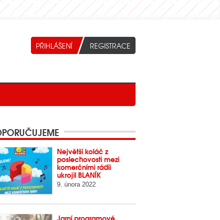
PORUČUJEME
Největší koláč z
poslechovosti mezi
komerčními rádii
ukrojil BLANÍK
9. února 2022
Jarní programové