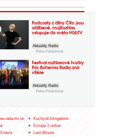
Podcasty z dílny ČRo jsou
oblíbené, mujRozhlas
vstupuje do světa HbbTV
Aktuality
,
Radio
Petra Poláchová
Festival rozhlasové tvorby
Prix Bohemia Radio zná
vítěze
Aktuality
,
Radio
Petra Poláchová
ww.rada-rtv.sk
Kuchyně fotogalerie
ná
Evropa 2 online
Octavia
Last Minute