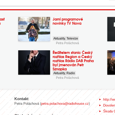
ast
Jarní programové
a
novinky TV Nova
Aktuality
,
Televize
Petra Poláchová
Ředitelem stanic Český
rozhlas Region a Český
rozhlas Rádio DAB Praha
byl jmenován Petr
Sznapka
Aktuality
,
Radio
Petra Poláchová
Kontakt
http://w
Petra Poláchová (
petra.polachova@radiohouse.cz
)
Dovole
Škoda 