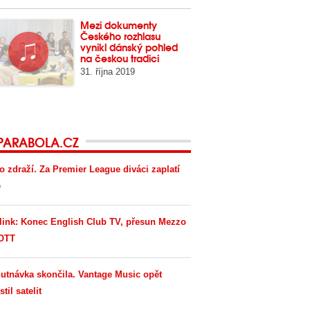
Mezi dokumenty
Českého rozhlasu
vynikl dánský pohled
na českou tradici
31. října 2019
PARABOLA.CZ
o zdraží. Za Premier League diváci zaplatí
e
link: Konec English Club TV, přesun Mezzo
OTT
utnávka skončila. Vantage Music opět
til satelit