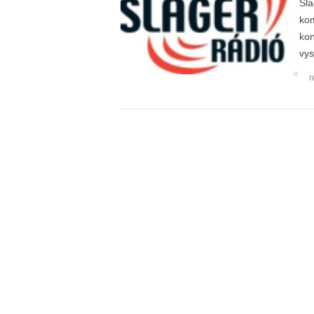
Sla
kom
kon
vys
r