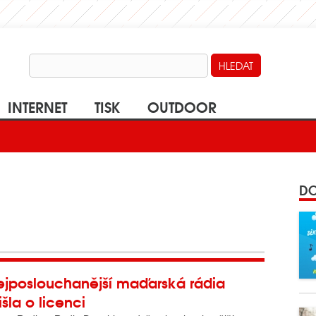
INTERNET
TISK
OUTDOOR
DO
ejposlouchanější maďarská rádia
išla o licenci