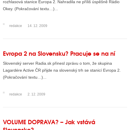
rozhlasová stanice Europa 2. Nahradila ne příliš úspěšně Rádio
Okey. (Pokračování textu…)...
ALITY TELEVIZE
redakce
14. 12. 2009
 TELEVIZÍ
VIZNÍ VYSÍLAČE
Evropa 2 na Slovensku? Pracuje se na ní
ALITY INTERNET
Slovenský server Radia.sk přinesl zprávu o tom, že skupina
Lagardére Active ČR přijde na slovenský trh se stanicí Evropa 2.
RNETOVÁ RÁDIA
(Pokračování textu…)...
RNETOVÉ STRÁNKY RÁDIÍ
redakce
2. 12. 2009
RNETOVÉ STRÁNKY TV
ALITY TISK
VOLUME DOPRAVA? – Jak vstává
Slovensko?