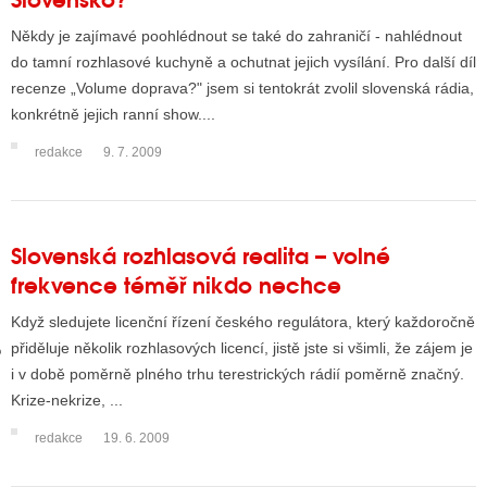
Někdy je zajímavé poohlédnout se také do zahraničí - nahlédnout
do tamní rozhlasové kuchyně a ochutnat jejich vysílání. Pro další díl
GY
recenze „Volume doprava?" jsem si tentokrát zvolil slovenská rádia,
konkrétně jejich ranní show....
 SE STÁT BLOGEREM
redakce
9. 7. 2009
EX BLOGERA
UZE
Slovenská rozhlasová realita – volné
frekvence téměř nikdo nechce
X DISKUTÉRA NA RADIOTV
Když sledujete licenční řízení českého regulátora, který každoročně
IV STARŠÍCH DISKUZÍ
přiděluje několik rozhlasových licencí, jistě jste si všimli, že zájem je
i v době poměrně plného trhu terestrických rádií poměrně značný.
Krize-nekrize, ...
redakce
19. 6. 2009