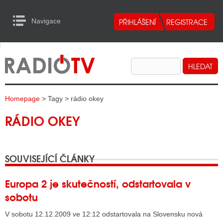
Navigace
urn to Content
Navigace
E
ALITY RADIA
ALITY TELEVIZE
Homepage
> Tagy > rádio okey
ALITY INTERNET
RÁDIO OKEY
ALITY TISK
SOUVISEJÍCÍ ČLÁNKY
ALITY RADIA
S RÁDIÍ
Europa 2 je skutečností, odstartovala v
sobotu
ECHOVOST RÁDIÍ
V sobotu 12.12.2009 ve 12:12 odstartovala na Slovensku nová
O VYSÍLAČE