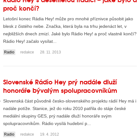
proč končí?
Letošní konec Rádia Hey! může pro mnohé příznivce působit jako
GY
blesk z čistého nebe. Značka, která byla na trhu jedenáct let, v
nejbližších dnech zmizí. Jaké bylo Rádio Hey! a proč vlastně končí?
 SE STÁT BLOGEREM
Rádio Hey! začalo vysílat...
EX BLOGERA
Radio
redakce
28. 11. 2013
UZE
Slovenské Rádio Hey prý nadále dluží
X DISKUTÉRA NA RADIOTV
honoráře bývalým spolupracovníkům
IV STARŠÍCH DISKUZÍ
Slovenská část původně česko-slovenského projektu rádií Hey má i
nadále potíže. Stanice, jež do roku 2010 patřila do stáje české
mediální skupiny GES, prý nadále dluží honoráře svým
spolupracovníkům. Rádio vysílá hudební p...
Radio
redakce
19. 4. 2012