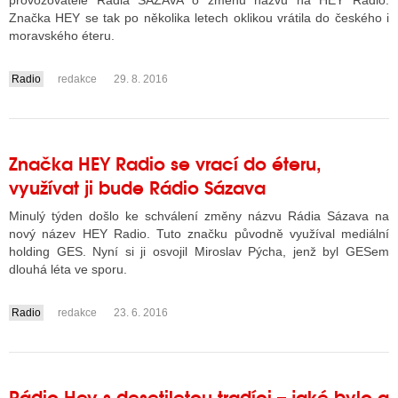
provozovatele Rádia SÁZAVA o změnu názvu na HEY Radio.
Značka HEY se tak po několika letech oklikou vrátila do českého i
moravského éteru.
ALITY TELEVIZE
Radio
redakce
29. 8. 2016
....
 TELEVIZÍ
VIZNÍ VYSÍLAČE
Značka HEY Radio se vrací do éteru,
využívat ji bude Rádio Sázava
ALITY INTERNET
Minulý týden došlo ke schválení změny názvu Rádia Sázava na
RNETOVÁ RÁDIA
nový název HEY Radio. Tuto značku původně využíval mediální
holding GES. Nyní si ji osvojil Miroslav Pýcha, jenž byl GESem
RNETOVÉ STRÁNKY RÁDIÍ
dlouhá léta ve sporu.
RNETOVÉ STRÁNKY TV
Radio
redakce
23. 6. 2016
....
ALITY TISK
Rádio Hey s desetiletou tradíci – jaké bylo a