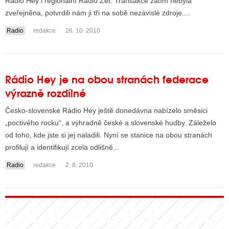
Rádio Hey i regionální Rádio Zet. Transakce zatím nebyla
zveřejněna, potvrdili nám ji tři na sobě nezávislé zdroje....
Radio
redakce
26. 10. 2010
Rádio Hey je na obou stranách federace
výrazně rozdílné
Česko-slovenské Rádio Hey ještě donedávna nabízelo směsici
„poctivého rocku“, a výhradně české a slovenské hudby. Záleželo
od toho, kde jste si jej naladili. Nyní se stanice na obou stranách
profilují a identifikují zcela odlišně...
Radio
redakce
2. 8. 2010