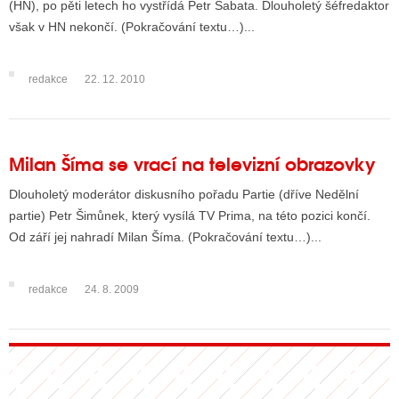
(HN), po pěti letech ho vystřídá Petr Šabata. Dlouholetý šéfredaktor
však v HN nekončí. (Pokračování textu…)...
ALITY TELEVIZE
redakce
22. 12. 2010
 TELEVIZÍ
VIZNÍ VYSÍLAČE
Milan Šíma se vrací na televizní obrazovky
ALITY INTERNET
Dlouholetý moderátor diskusního pořadu Partie (dříve Nedělní
partie) Petr Šimůnek, který vysílá TV Prima, na této pozici končí.
RNETOVÁ RÁDIA
Od září jej nahradí Milan Šíma. (Pokračování textu…)...
RNETOVÉ STRÁNKY RÁDIÍ
redakce
24. 8. 2009
RNETOVÉ STRÁNKY TV
ALITY TISK