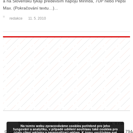
a na Slovensku týkají především nápojů Mirinda, 7UP nebo Pepsi
Max. (Pokračování textu…)...
redakce
11. 5. 2010
ALITY TELEVIZE
 TELEVIZÍ
VIZNÍ VYSÍLAČE
ALITY INTERNET
RNETOVÁ RÁDIA
RNETOVÉ STRÁNKY RÁDIÍ
RNETOVÉ STRÁNKY TV
ALITY TISK
Tento portál mediálně zastupuje Impression Media, s.r.o.
Na tomto webu zpracováváme cookies potřebné pro jeho
fungování a analytiku, v případě udělení souhlasu také cookies pro
© Copyright RadiaCZ s.r.o., IČO: 06533434, Sídlo: Koperníkova 794
účely cílení reklamy a personalizaci reklam. K tomu využíváme své