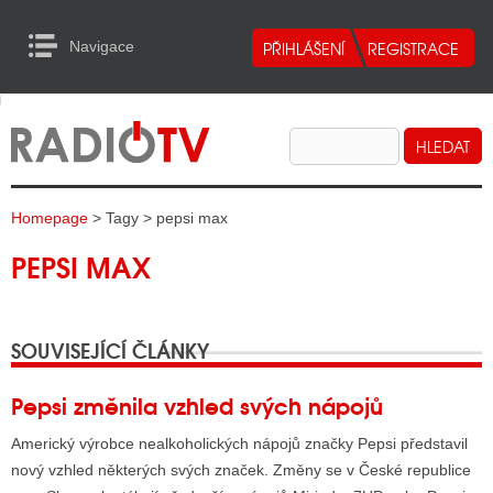
Navigace
urn to Content
Navigace
E
ALITY RADIA
ALITY TELEVIZE
Homepage
> Tagy > pepsi max
ALITY INTERNET
PEPSI MAX
ALITY TISK
SOUVISEJÍCÍ ČLÁNKY
ALITY RADIA
S RÁDIÍ
Pepsi změnila vzhled svých nápojů
ECHOVOST RÁDIÍ
Americký výrobce nealkoholických nápojů značky Pepsi představil
nový vzhled některých svých značek. Změny se v České republice
O VYSÍLAČE