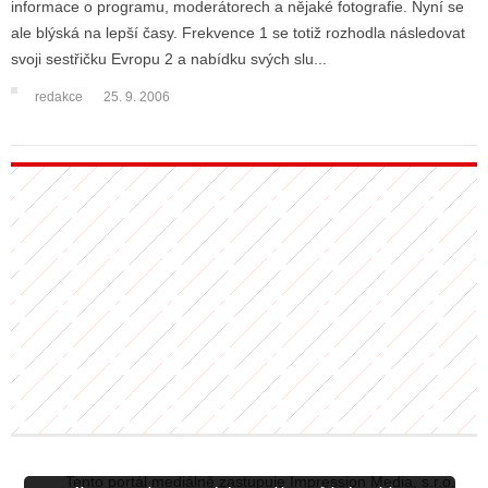
informace o programu, moderátorech a nějaké fotografie. Nyní se
ale blýská na lepší časy. Frekvence 1 se totiž rozhodla následovat
svoji sestřičku Evropu 2 a nabídku svých slu...
ALITY TELEVIZE
redakce
25. 9. 2006
 TELEVIZÍ
VIZNÍ VYSÍLAČE
ALITY INTERNET
RNETOVÁ RÁDIA
RNETOVÉ STRÁNKY RÁDIÍ
RNETOVÉ STRÁNKY TV
ALITY TISK
Tento portál mediálně zastupuje Impression Media, s.r.o.