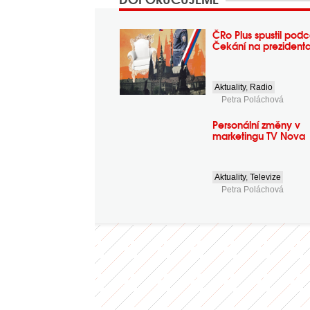
ČRo Plus spustil podc
Čekání na prezident
Aktuality
,
Radio
Petra Poláchová
Personální změny v
marketingu TV Nova
Aktuality
,
Televize
Petra Poláchová