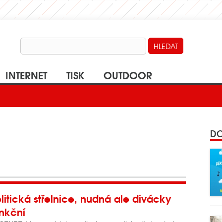
INTERNET
TISK
OUTDOOR
DO
litická střelnice, nudná ale divácky
nkční