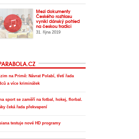
Mezi dokumenty
Českého rozhlasu
vynikl dánský pohled
na českou tradici
31. října 2019
PARABOLA.CZ
zim na Primě: Návrat Polabí, třetí řada
dců a více kriminálek
ma sport se zaměří na fotbal, hokej, florbal.
áky čeká řada překvapení
siana testuje nové HD programy