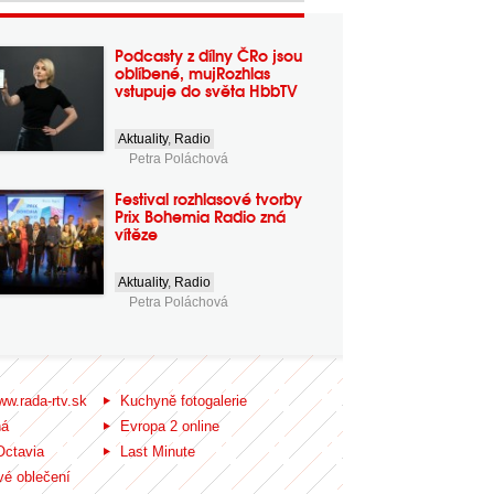
Podcasty z dílny ČRo jsou
oblíbené, mujRozhlas
vstupuje do světa HbbTV
Aktuality
,
Radio
Petra Poláchová
Festival rozhlasové tvorby
Prix Bohemia Radio zná
vítěze
Aktuality
,
Radio
Petra Poláchová
ww.rada-rtv.sk
Kuchyně fotogalerie
ná
Evropa 2 online
Octavia
Last Minute
é oblečení