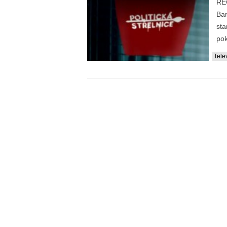
REC
Bar
sta
pok
...
Tele