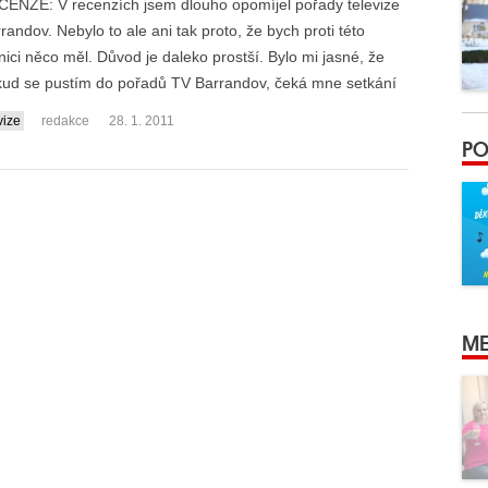
ENZE: V recenzích jsem dlouho opomíjel pořady televize
randov. Nebylo to ale ani tak proto, že bych proti této
nici něco měl. Důvod je daleko prostší. Bylo mi jasné, že
ud se pustím do pořadů TV Barrandov, čeká mne setkání
vize
redakce
28. 1. 2011
PO
ME