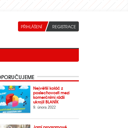
PORUČUJEME
Největší koláč z
poslechovosti mezi
komerčními rádii
ukrojil BLANÍK
9. února 2022
Jarní programové