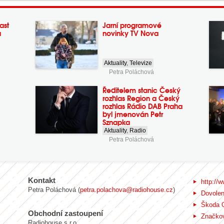
ast
Jarní programové
a
novinky TV Nova
Aktuality
,
Televize
Petra Poláchová
Ředitelem stanic Český
rozhlas Region a Český
rozhlas Rádio DAB Praha
byl jmenován Petr
Sznapka
Aktuality
,
Radio
Petra Poláchová
Kontakt
http://w
Petra Poláchová (
petra.polachova@radiohouse.cz
)
Dovole
Škoda 
Obchodní zastoupení
Značkov
Radiohouse s.r.o.