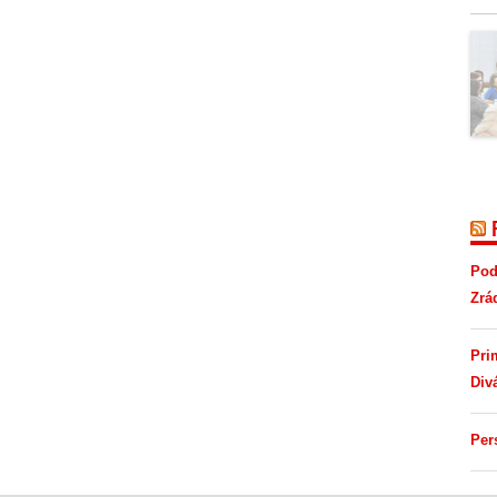
Pod
Zrá
Pri
Div
Per