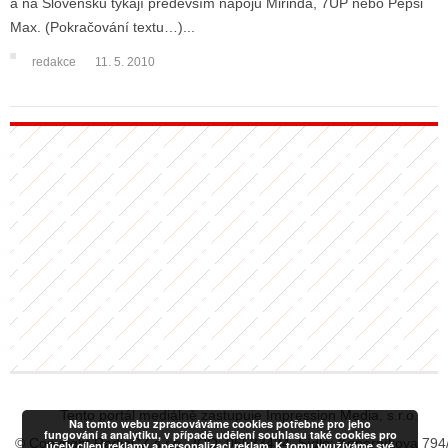
a na Slovensku týkají především nápojů Mirinda, 7UP nebo Pepsi
Max. (Pokračování textu…)...
redakce
11. 5. 2010
ALITY TELEVIZE
 TELEVIZÍ
VIZNÍ VYSÍLAČE
ALITY INTERNET
RNETOVÁ RÁDIA
RNETOVÉ STRÁNKY RÁDIÍ
RNETOVÉ STRÁNKY TV
ALITY TISK
Tento portál mediálně zastupuje Impression Media, s.r.o.
Na tomto webu zpracováváme cookies potřebné pro jeho
fungování a analytiku, v případě udělení souhlasu také cookies pro
© Copyright RadiaCZ s.r.o., IČO: 06533434, Sídlo: Koperníkova 794
účely cílení reklamy a personalizaci reklam. K tomu využíváme své