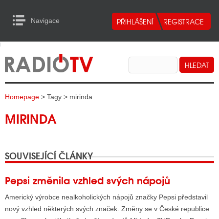
Navigace
urn to Content
Navigace
E
ALITY RADIA
ALITY TELEVIZE
Homepage
> Tagy > mirinda
ALITY INTERNET
MIRINDA
ALITY TISK
SOUVISEJÍCÍ ČLÁNKY
ALITY RADIA
S RÁDIÍ
Pepsi změnila vzhled svých nápojů
ECHOVOST RÁDIÍ
Americký výrobce nealkoholických nápojů značky Pepsi představil
nový vzhled některých svých značek. Změny se v České republice
O VYSÍLAČE