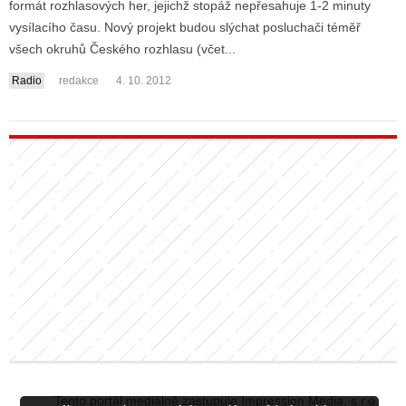
formát rozhlasových her, jejichž stopáž nepřesahuje 1-2 minuty
vysílacího času. Nový projekt budou slýchat posluchači téměř
všech okruhů Českého rozhlasu (včet...
ALITY TELEVIZE
Radio
redakce
4. 10. 2012
 TELEVIZÍ
VIZNÍ VYSÍLAČE
ALITY INTERNET
RNETOVÁ RÁDIA
RNETOVÉ STRÁNKY RÁDIÍ
RNETOVÉ STRÁNKY TV
ALITY TISK
Tento portál mediálně zastupuje Impression Media, s.r.o.