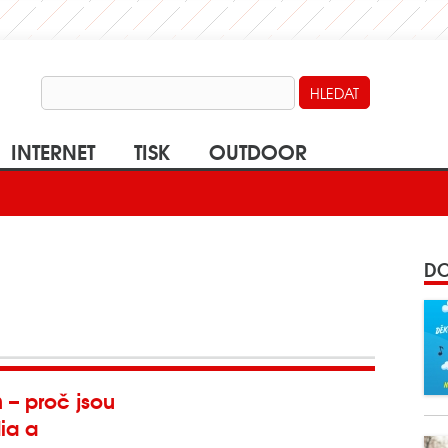
INTERNET
TISK
OUTDOOR
DO
 – proč jsou
ia a