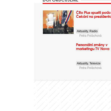
ČRo Plus spustil podc
Čekání na prezident
Aktuality
,
Radio
Petra Poláchová
Personální změny v
marketingu TV Nova
Aktuality
,
Televize
Petra Poláchová