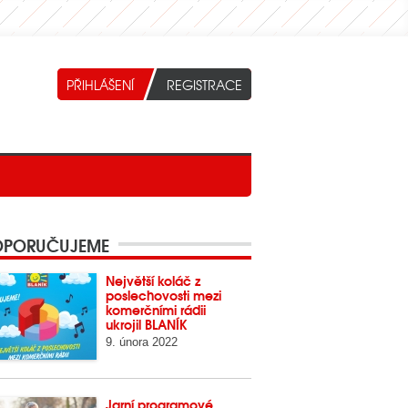
PORUČUJEME
Největší koláč z
poslechovosti mezi
komerčními rádii
ukrojil BLANÍK
9. února 2022
Jarní programové