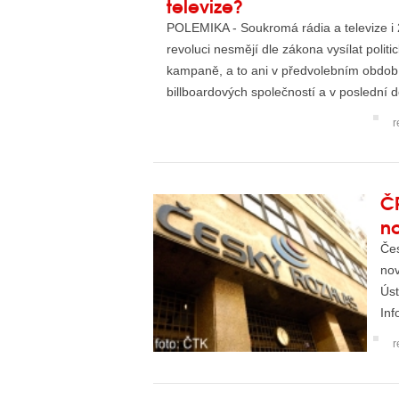
televize?
POLEMIKA - Soukromá rádia a televize i 
revoluci nesmějí dle zákona vysílat polit
kampaně, a to ani v předvolebním období.
billboardových společností a v poslední d
k...
r
ČR
n
Čes
nov
Úst
Inf
r