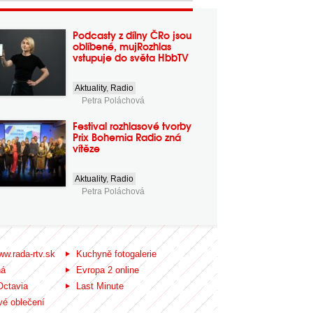
Podcasty z dílny ČRo jsou
oblíbené, mujRozhlas
vstupuje do světa HbbTV
Aktuality
,
Radio
Petra Poláchová
Festival rozhlasové tvorby
Prix Bohemia Radio zná
vítěze
Aktuality
,
Radio
Petra Poláchová
ww.rada-rtv.sk
Kuchyně fotogalerie
ná
Evropa 2 online
Octavia
Last Minute
é oblečení