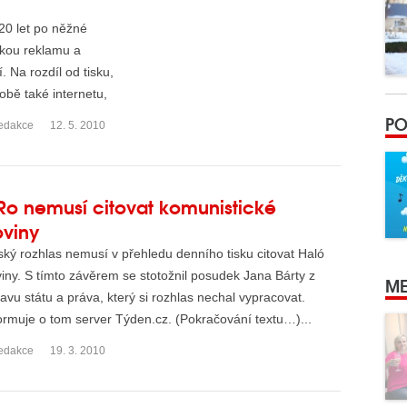
20 let po něžné
ickou reklamu a
 Na rozdíl od tisku,
obě také internetu,
PO
edakce
12. 5. 2010
o nemusí citovat komunistické
oviny
ký rozhlas nemusí v přehledu denního tisku citovat Haló
iny. S tímto závěrem se stotožnil posudek Jana Bárty z
ME
avu státu a práva, který si rozhlas nechal vypracovat.
ormuje o tom server Týden.cz. (Pokračování textu…)...
edakce
19. 3. 2010