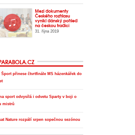
Mezi dokumenty
Českého rozhlasu
vynikl dánský pohled
na českou tradici
31. října 2019
PARABOLA.CZ
 Šport přinese čtvrtfinále MS házenkářek do
et
ma sport odvysílá i odvetu Sparty v boji o
u mistrů
sat Nature rozpálí srpen sopečnou sezónou