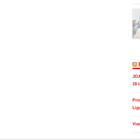
JOJ
18 l
Pri
Lig
Via