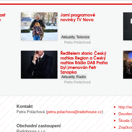
ast
Jarní programové
a
novinky TV Nova
Aktuality
,
Televize
Petra Poláchová
Ředitelem stanic Český
rozhlas Region a Český
rozhlas Rádio DAB Praha
byl jmenován Petr
Sznapka
Aktuality
,
Radio
Petra Poláchová
Kontakt
http://w
Petra Poláchová (
petra.polachova@radiohouse.cz
)
Dovole
Škoda 
Obchodní zastoupení
Značkov
Radiohouse s.r.o.