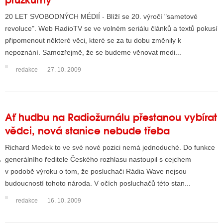
20 LET SVOBODNÝCH MÉDIÍ - Blíží se 20. výročí "sametové
revoluce". Web RadioTV se ve volném seriálu článků a textů pokusí
GY
připomenout některé věci, které se za tu dobu změnily k
nepoznání. Samozřejmě, že se budeme věnovat medi...
 SE STÁT BLOGEREM
redakce
27. 10. 2009
EX BLOGERA
UZE
Ať hudbu na Radiožurnálu přestanou vybírat
vědci, nová stanice nebude třeba
X DISKUTÉRA NA RADIOTV
Richard Medek to ve své nové pozici nemá jednoduché. Do funkce
IV STARŠÍCH DISKUZÍ
generálního ředitele Českého rozhlasu nastoupil s cejchem
v podobě výroku o tom, že posluchači Rádia Wave nejsou
budoucností tohoto národa. V očích posluchačů této stan...
redakce
16. 10. 2009