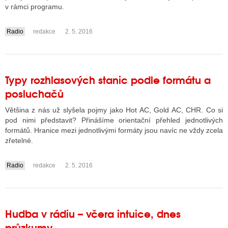
v rámci programu.
Radio
redakce
2. 5. 2016
ALITY TELEVIZE
....
 TELEVIZÍ
VIZNÍ VYSÍLAČE
Typy rozhlasových stanic podle formátu a
posluchačů
Většina z nás už slyšela pojmy jako Hot AC, Gold AC, CHR. Co si
ALITY INTERNET
pod nimi představit? Přinášíme orientační přehled jednotlivých
RNETOVÁ RÁDIA
formátů. Hranice mezi jednotlivými formáty jsou navíc ne vždy zcela
zřetelné.
RNETOVÉ STRÁNKY RÁDIÍ
Radio
redakce
2. 5. 2016
RNETOVÉ STRÁNKY TV
....
ALITY TISK
Hudba v rádiu – včera intuice, dnes
průzkumy