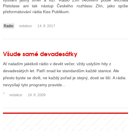
vysílání jasný směr a vizi. Radio Zlín neovlivní podle Michala
Pistolase ani tak nástup Českého rozhlasu Zlín, jako spíše
přeformátování rádia Kiss Publikum.
ALITY TELEVIZE
Radio
redakce
14. 9. 2017
....
 TELEVIZÍ
VIZNÍ VYSÍLAČE
Všude samé devadesátky
ALITY INTERNET
Ať naladím jakékoli rádio v devět večer, vždy uslyším hity z
devadesátých let. Patří snad ke standardům každé stanice. Ale
RNETOVÁ RÁDIA
přesto byste se divili, ne každý pořad je stejný, dosti se liší. A rádia
nevysílají tyto programy pravide...
RNETOVÉ STRÁNKY RÁDIÍ
redakce
24. 6. 2009
RNETOVÉ STRÁNKY TV
ALITY TISK