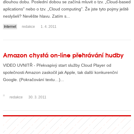
dlouhou dobu. Poslední dobou se začíná mluvit o tzv. „Cloud-based
aplications" nebo o tzv. „Cloud computing". Že jste tyto pojmy ještě
neslyšeli? Nevěšte hlavu. Zatím s...
ALITY TELEVIZE
Internet
redakce
1. 4. 2011
 TELEVIZÍ
VIZNÍ VYSÍLAČE
Amazon chystá on-line přehrávání hudby
ALITY INTERNET
VIDEO UVNITŘ - Překvapivý start služby Cloud Player od
společnosti Amazon zaskočil jak Apple, tak další konkurenční
RNETOVÁ RÁDIA
Google. (Pokračování textu…)...
RNETOVÉ STRÁNKY RÁDIÍ
redakce
30. 3. 2011
RNETOVÉ STRÁNKY TV
ALITY TISK