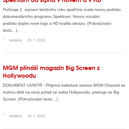
Počínaje 2. srpnem letošního roku spatříme zcela novou podobu
dokumentárního programu Spektrum. Novou vizuální
GY
podobu doplní nové logo a HD kvalita obrazu. (Pokračování
textu…)...
 SE STÁT BLOGEREM
redakce
23. 7. 2010
EX BLOGERA
UZE
MGM přináší magazín Big Screen z
Hollywoodu
X DISKUTÉRA NA RADIOTV
DOKUMENT UVNITŘ - Příjemci kabelové stanice MGM Channel se
IV STARŠÍCH DISKUZÍ
mohou těšit na nový pořad ze světa Hollywoodu, jmenuje se Big
Screen. (Pokračování textu…)...
redakce
19. 7. 2010