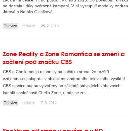
začala na českém trhu působit v únoru 2013. Do povědomí diváků
se dostala i díky svérázné kampani. V ní vystupují modelky Andrea
Járová a Natália Glosíková.
ALITY TELEVIZE
Televize
redakce
25. 2. 2013
....
 TELEVIZÍ
VIZNÍ VYSÍLAČE
Zone Reality a Zone Romantica se změní a
začlení pod značku CBS
ALITY INTERNET
CBS a Chellomedia oznámily na začátku srpna, že rozšíří
RNETOVÁ RÁDIA
vzájemnou spolupráci v oblasti mezinárodního televizního vysílání.
CBS stanice budou vytvořeny na základě stávajících zábavných
RNETOVÉ STRÁNKY RÁDIÍ
kanálů společnosti Chello Zone, u nás se zm...
RNETOVÉ STRÁNKY TV
Televize
redakce
7. 8. 2012
ALITY TISK
Spektrum od srpna v novém a v HD