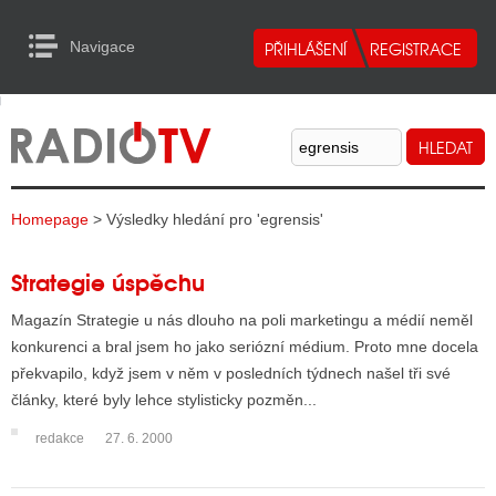
Navigace
urn to Content
Navigace
E
ALITY RADIA
ALITY TELEVIZE
Homepage
> Výsledky hledání pro 'egrensis'
ALITY INTERNET
ALITY TISK
Strategie úspěchu
Magazín Strategie u nás dlouho na poli marketingu a médií neměl
konkurenci a bral jsem ho jako seriózní médium. Proto mne docela
ALITY RADIA
překvapilo, když jsem v něm v posledních týdnech našel tři své
S RÁDIÍ
články, které byly lehce stylisticky pozměn...
redakce
27. 6. 2000
ECHOVOST RÁDIÍ
O VYSÍLAČE