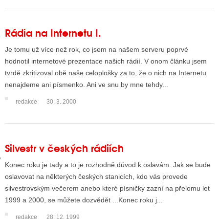
Rádia na Internetu I.
GY
Je tomu už více než rok, co jsem na našem serveru poprvé
 SE STÁT BLOGEREM
hodnotil internetové prezentace našich rádií. V onom článku jsem
EX BLOGERA
tvrdě zkritizoval obě naše celoplošky za to, že o nich na Internetu
nenajdeme ani písmenko. Ani ve snu by mne tehdy...
redakce
30. 3. 2000
UZE
X DISKUTÉRA NA RADIOTV
Silvestr v českých rádiích
IV STARŠÍCH DISKUZÍ
Konec roku je tady a to je rozhodně důvod k oslavám. Jak se bude
oslavovat na některých českých stanicích, kdo vás provede
silvestrovským večerem anebo které písničky zazní na přelomu let
1999 a 2000, se můžete dozvědět ...Konec roku j...
redakce
28. 12. 1999