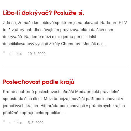
Libo-li dokrývač? Poslužte si.
ALITY TELEVIZE
Zdá se, že naše kmitočtové spektrum je nafukovací. Rada pro RTV
totiž v úterý nabídla stávajícím provozovatelům dalších osm
 TELEVIZÍ
dokrývačů. Najdeme mezi nimi i jednu perlu - další
VIZNÍ VYSÍLAČE
desetikilowattový vysílač z kóty Chomutov - Jedlák na ...
redakce
19. 6. 2000
ALITY INTERNET
RNETOVÁ RÁDIA
Poslechovost podle krajů
RNETOVÉ STRÁNKY RÁDIÍ
Kromě souhrnné poslechovosti přináší Mediaprojekt pravidelně
RNETOVÉ STRÁNKY TV
spoustu dalších čísel. Mezi ta nejzajímavější patří poslechovost v
jednotlivých krajích. Hitparáda poslechovosti v průměrných krajích
přibližně kopíruje celorepubliko...
ALITY TISK
redakce
5. 5. 2000