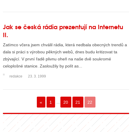
Jak se česká rádia prezentují na Internetu
II.
Zatímco včera jsem chválil rádia, která nedbala obecných trendů a
dala si práci s výrobou pěkných webů, dnes budu kritizovat ta
zbývající. V první řadě plivnu oheň na naše dvě soukromé
celoplošné stanice. Zasloužily by polít as...
redakce
23. 3. 1999
«
1
…
20
21
22