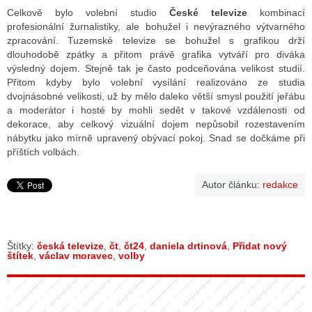
Celkově bylo volební studio
České televize
kombinací
profesionální žurnalistiky, ale bohužel i nevýrazného výtvarného
zpracování. Tuzemské televize se bohužel s grafikou drží
dlouhodobě zpátky a přitom právě grafika vytváří pro diváka
výsledný dojem. Stejně tak je často podceňována velikost studií.
Přitom kdyby bylo volební vysílání realizováno ze studia
dvojnásobné velikosti, už by mělo daleko větší smysl použití jeřábu
a moderátor i hosté by mohli sedět v takové vzdálenosti od
dekorace, aby celkový vizuální dojem nepůsobil rozestavením
nábytku jako mírně upravený obývací pokoj. Snad se dočkáme při
příštích volbách.
Autor článku:
redakce
Štítky:
česká televize
,
čt
,
čt24
,
daniela drtinová
,
Přidat nový
štítek
,
václav moravec
,
volby