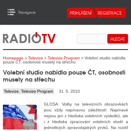
Navigace
urn to Content
Navigace
E
ALITY RADIA
ALITY TELEVIZE
Homepage
>
Televize
>
Televize Program
> Volební studio nabídla
ALITY INTERNET
pouze ČT, osobnosti musely na střechu
Volební studio nabídla pouze ČT, osobnosti
ALITY TISK
musely na střechu
Televize
,
Televize Program
31. 5. 2010
ALITY RADIA
GLOSA: Volby na televizních obrazovkách
S RÁDIÍ
jsou vždy napínavou záležitostí. Napínavé
nejsou jen z hlediska volebních výsledků, ale
ECHOVOST RÁDIÍ
i z hlediska zpracování volebních studií a
jednotlivých zpravodajských prvků. Na rozdíl
O VYSÍLAČE