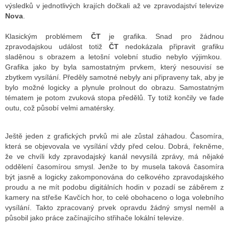
výsledků v jednotlivých krajích dočkali až ve zpravodajství televize
Nova
.
Klasickým problémem
ČT
je grafika. Snad pro žádnou
zpravodajskou událost totiž
ČT
nedokázala připravit grafiku
sladěnou s obrazem a letošní volební studio nebylo výjimkou.
Grafika jako by byla samostatným prvkem, který nesouvisí se
zbytkem vysílání. Předěly samotné nebyly ani připraveny tak, aby je
bylo možné logicky a plynule prolnout do obrazu. Samostatným
tématem je potom zvuková stopa předělů. Ty totiž končily ve fade
outu, což působí velmi amatérsky.
Ještě jeden z grafických prvků mi ale zůstal záhadou. Časomíra,
která se objevovala ve vysílání vždy před celou. Dobrá, řekněme,
že ve chvíli kdy zpravodajský kanál nevysílá zprávy, má nějaké
oddělení časomírou smysl. Jenže to by musela taková časomíra
být jasně a logicky zakomponována do celkového zpravodajského
proudu a ne mít podobu digitálních hodin v pozadí se záběrem z
kamery na střeše Kavčích hor, to celé obohaceno o loga volebního
vysílání. Takto zpracovaný prvek opravdu žádný smysl neměl a
působil jako práce začínajícího střihače lokální televize.