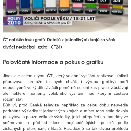
ČT nabídla řadu grafů. Detailů z jednotlivých krajů se však
diváci nedočkali. (zdroj: ČT24)
Polovičaté informace a pokus o grafiku
Jinak ale celému týmu
ČT
, který volební vysílání realizoval, (nikoli
připravoval, protože to bych chválil i výrobu grafiky) patří
nepochybně velký dík. Zvládli poměrně solidní kus práce. Zůstávají
ale některé momenty volebního vysílání, nad kterými zůstává
rozum stát.
Bůh ví, proč
Česká televize
například za celou dobu neuvedla
podrobné výsledky v jednotlivých krajích a místo toho stále dokola
poskytovala pouze celkové výsledky, jejich přepočet na mandáty ve
sněmovně a přehled deseti nejúspěšnějších politiků podle
získaných preferenčních hlasů. Paradoxně se tak diváci přehledu