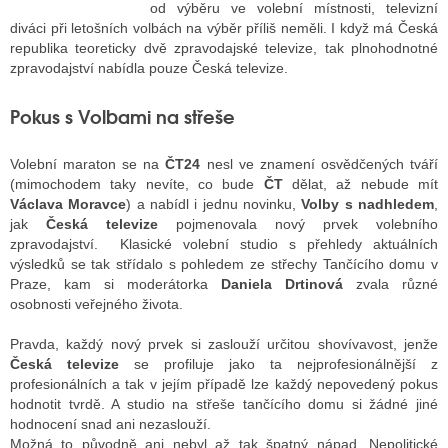
od výběru ve volební místnosti, televizní
diváci při letošních volbách na výběr příliš neměli. I když má Česká
republika teoreticky dvě zpravodajské televize, tak plnohodnotné
ALITY TELEVIZE
zpravodajství nabídla pouze Česká televize.
 TELEVIZÍ
Pokus s Volbami na střeše
VIZNÍ VYSÍLAČE
Volební maraton se na
ČT24
nesl ve znamení osvědčených tváří
(mimochodem taky nevíte, co bude
ČT
dělat, až nebude mít
Václava Moravce
) a nabídl i jednu novinku,
Volby s nadhledem
,
ALITY INTERNET
jak
Česká televize
pojmenovala nový prvek volebního
zpravodajství. Klasické volební studio s přehledy aktuálních
RNETOVÁ RÁDIA
výsledků se tak střídalo s pohledem ze střechy Tančícího domu v
Praze, kam si moderátorka
Daniela Drtinová
zvala různé
RNETOVÉ STRÁNKY RÁDIÍ
osobnosti veřejného života.
RNETOVÉ STRÁNKY TV
Pravda, každý nový prvek si zaslouží určitou shovívavost, jenže
Česká televize
se profiluje jako ta nejprofesionálnější z
profesionálních a tak v jejím případě lze každý nepovedený pokus
hodnotit tvrdě. A studio na střeše tančícího domu si žádné jiné
ALITY TISK
hodnocení snad ani nezaslouží.
Možná to původně ani nebyl až tak špatný nápad. Nepolitické