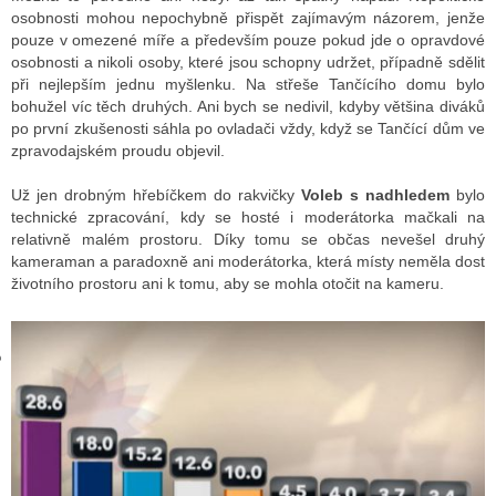
osobnosti mohou nepochybně přispět zajímavým názorem, jenže
pouze v omezené míře a především pouze pokud jde o opravdové
osobnosti a nikoli osoby, které jsou schopny udržet, případně sdělit
GY
při nejlepším jednu myšlenku. Na střeše Tančícího domu bylo
bohužel víc těch druhých. Ani bych se nedivil, kdyby většina diváků
 SE STÁT BLOGEREM
po první zkušenosti sáhla po ovladači vždy, když se Tančící dům ve
zpravodajském proudu objevil.
EX BLOGERA
Už jen drobným hřebíčkem do rakvičky
Voleb s nadhledem
bylo
technické zpracování, kdy se hosté i moderátorka mačkali na
relativně malém prostoru. Díky tomu se občas nevešel druhý
UZE
kameraman a paradoxně ani moderátorka, která místy neměla dost
životního prostoru ani k tomu, aby se mohla otočit na kameru.
X DISKUTÉRA NA RADIOTV
IV STARŠÍCH DISKUZÍ