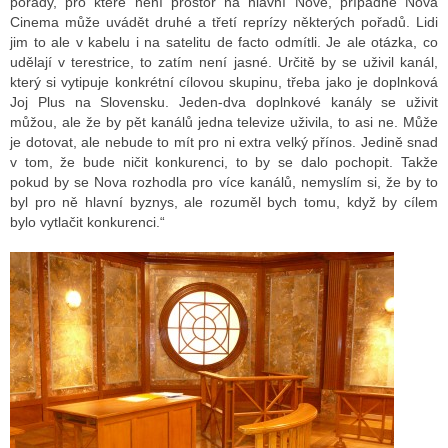
pořady, pro které není prostor na hlavní Nově, případně Nova
Cinema může uvádět druhé a třetí reprízy některých pořadů. Lidi
jim to ale v kabelu i na satelitu de facto odmítli. Je ale otázka, co
udělají v terestrice, to zatím není jasné. Určitě by se uživil kanál,
který si vytipuje konkrétní cílovou skupinu, třeba jako je doplnková
Joj Plus na Slovensku. Jeden-dva doplnkové kanály se uživit
můžou, ale že by pět kanálů jedna televize uživila, to asi ne. Může
je dotovat, ale nebude to mít pro ni extra velký přínos. Jedině snad
v tom, že bude ničit konkurenci, to by se dalo pochopit. Takže
pokud by se Nova rozhodla pro více kanálů, nemyslím si, že by to
byl pro ně hlavní byznys, ale rozuměl bych tomu, když by cílem
bylo vytlačit konkurenci.“