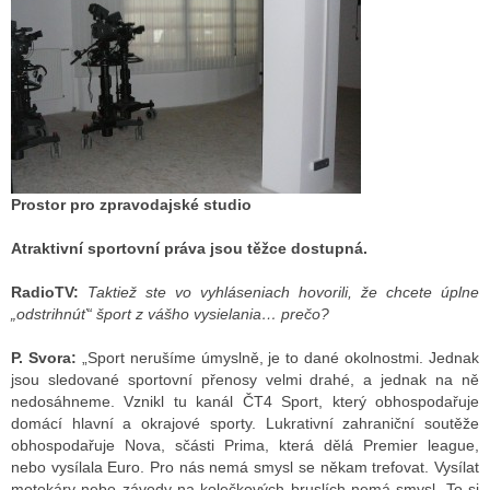
Prostor pro zpravodajské studio
Atraktivní sportovní práva jsou těžce dostupná.
RadioTV:
Taktiež ste vo vyhláseniach hovorili, že chcete úplne
„odstrihnúť“ šport z vášho vysielania… prečo?
P. Svora:
„Sport nerušíme úmyslně, je to dané okolnostmi. Jednak
jsou sledované sportovní přenosy velmi drahé, a jednak na ně
nedosáhneme. Vznikl tu kanál ČT4 Sport, který obhospodařuje
domácí hlavní a okrajové sporty. Lukrativní zahraniční soutěže
obhospodařuje Nova, sčásti Prima, která dělá Premier league,
nebo vysílala Euro. Pro nás nemá smysl se někam trefovat. Vysílat
motokáry nebo závody na kolečkových bruslích nemá smysl. To si