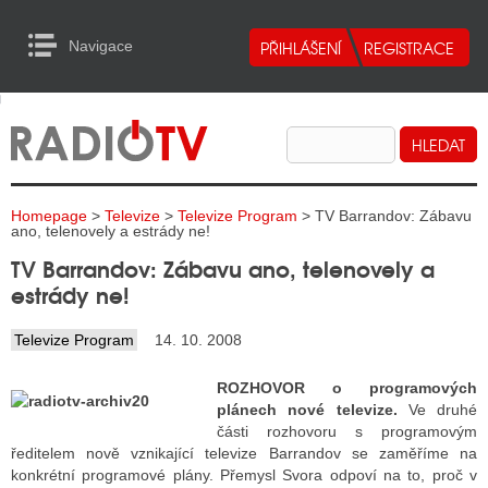
Navigace
urn to Content
Navigace
E
ALITY RADIA
ALITY TELEVIZE
Homepage
>
Televize
>
Televize Program
> TV Barrandov: Zábavu
ALITY INTERNET
ano, telenovely a estrády ne!
TV Barrandov: Zábavu ano, telenovely a
ALITY TISK
estrády ne!
Televize Program
14. 10. 2008
ALITY RADIA
ROZHOVOR o programových
S RÁDIÍ
plánech nové televize.
Ve druhé
části rozhovoru s programovým
ECHOVOST RÁDIÍ
ředitelem nově vznikající televize Barrandov se zaměříme na
konkrétní programové plány. Přemysl Svora odpoví na to, proč v
O VYSÍLAČE