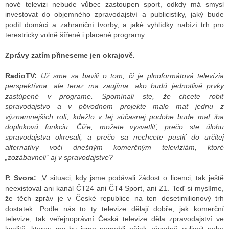
nové televizi nebude vůbec zastoupen sport, odkdy má smysl
investovat do objemného zpravodajství a publicistiky, jaký bude
podíl domácí a zahraniční tvorby, a jaké vyhlídky nabízí trh pro
ALITY TELEVIZE
terestricky volně šířené i placené programy.
 TELEVIZÍ
Zprávy zatím přineseme jen okrajově.
VIZNÍ VYSÍLAČE
RadioTV:
Už sme sa bavili o tom, či je plnoformátová televízia
perspektívna, ale teraz ma zaujíma, ako budú jednotlivé prvky
zastúpené v programe. Spomínali ste, že chcete robiť
spravodajstvo a v pôvodnom projekte malo mať jednu z
ALITY INTERNET
významnejších rolí, kdežto v tej súčasnej podobe bude mať iba
doplnkovú funkciu. Čiže, možete vysvetliť, prečo ste úlohu
RNETOVÁ RÁDIA
spravodajstva okresali, a prečo sa nechcete pustiť do určitej
alternatívy voči dnešným komerčným televíziám, ktoré
RNETOVÉ STRÁNKY RÁDIÍ
„zozábavneli“ aj v spravodajstve?
RNETOVÉ STRÁNKY TV
P. Svora:
„V situaci, kdy jsme podávali žádost o licenci, tak ještě
neexistoval ani kanál ČT24 ani ČT4 Sport, ani Z1. Teď si myslíme,
že těch zpráv je v České republice na ten desetimilionový trh
dostatek. Podle nás to ty televize dělají dobře, jak komerční
ALITY TISK
televize, tak veřejnoprávní Česká televize děla zpravodajství ve