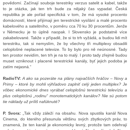
povědomí. Začínají souboje terestriky verzus satelit a kabel, takže
to je otázka, jak ten trh bude za nějaký čas vypadat. Česká
republika je ale pořád specifická v tom, že má vysoké procento
domácností, které přijímají jen terestrické vysílání a malé procento
kabelového a satelitního, v poměru cca 70 ku 30 procentům. Jenže
v Německu je to úplně naopak. I Slovensko je podstatně více
zakabelované. Takže v případě, že si to trh vyžádá, a budou lidi mít
terestriku, tak si nemyslím, že by všechny tři multiplexy obsadili
celoplošné neplacené televize. To by bylo pro ně neúnosné. Tady
ten prostor nevidím, ten trh je na to malý. I proto tady zřejmě budou
muset vzniknout i placené terestrické kanály, byť jejich podoba je
zatím nejasná.“
RadioTV:
A ako sa pozeráte na plány najvačších hráčov – Novy a
Primy – ktoré by mohli výhľadovo zaplniť celý jeden multiplex? Je
vôbec ekonomické dnes vyrábať celoplošnú terestrickú televíziu a
plus celoplošnú „rodinu“ monotematických kanálov? Nie sú potom
tie náklady už príliš nafúknuté?
P. Svora:
„Tak vždy záleží na obsahu. Nova spustila kanál Nova
Cinema, do kterého přesunula většinu svých zbytkových práv, to
znamená, že ten kanál je ekonomicky levný, protože tam odehrají