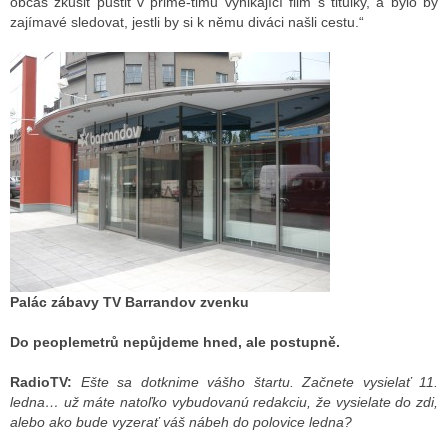
občas zkusit pustit v prime-timu vynikající film s titulky, a bylo by
zajímavé sledovat, jestli by si k němu diváci našli cestu.“
Palác zábavy TV Barrandov zvenku
Do peoplemetrů nepůjdeme hned, ale postupně.
RadioTV:
Ešte sa dotknime vášho štartu. Začnete vysielať 11.
ledna… už máte natoľko vybudovanú redakciu, že vysielate do zdi,
alebo ako bude vyzerať váš nábeh do polovice ledna?