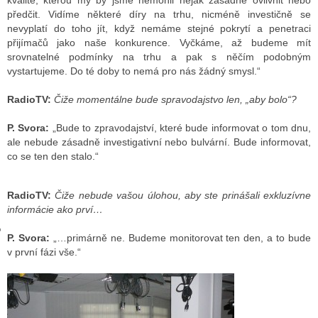
kvalitě, kterou my by jsme nemohli nějak zásadně ovlivnit nebo
předčit. Vidíme některé díry na trhu, nicméně investičně se
nevyplatí do toho jít, když nemáme stejné pokrytí a penetraci
přijímačů jako naše konkurence. Vyčkáme, až budeme mít
GY
srovnatelné podmínky na trhu a pak s něčím podobným
vystartujeme. Do té doby to nemá pro nás žádný smysl.“
 SE STÁT BLOGEREM
RadioTV:
Čiže momentálne bude spravodajstvo len, „aby bolo“?
EX BLOGERA
P. Svora:
„Bude to zpravodajství, které bude informovat o tom dnu,
ale nebude zásadně investigativní nebo bulvární. Bude informovat,
co se ten den stalo.“
UZE
X DISKUTÉRA NA RADIOTV
RadioTV:
Čiže nebude vašou úlohou, aby ste prinášali exkluzívne
informácie ako prví…
IV STARŠÍCH DISKUZÍ
P. Svora:
„…primárně ne. Budeme monitorovat ten den, a to bude
v první fázi vše.“