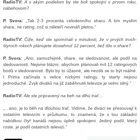
RadioTV:
A s akým podielom by ste boli spokojní v prvom roku,
nábehovom?
P. Svora:
„Tak 2-3 procenta celodenního sharu. A tím myslím
share, ne rating, což si někteří novináři pletou.“
RadioTV:
Čiže, keď ste spomínali v minulosti, že v prvých troch-
štyroch rokoch plánujete dosiahnuť 12 percent, tiež išlo o share?
P. Svora:
„Ano, samozřejmě, share, ne sledovanost, ale podíl na
sledovanosti. Nejsme blázni, abychom plánovali mít 12 ratingových
bodů v sledovanosti. Bylo by to úžasné, ale nezdá se to být reálné.
I Prima začínala s velice nízkými ratingy, ty starty nejsou
jednoduché. Zvyk diváků na již zaběhnuté televize je velmi silný.“
RadioTV:
Ale ste pripravený na beh na dlhú trať…
„…ano, je to běh na dlouhou trať. Vidíme, že diváci se přesouvají k
ostatním televizím v průzkumu, to znamená, že s tou základní
nabídkou čtyř kanálů nejsou úplně spokojeni. Jediný podíl, který
roste, je podíl ostatních televizí.“