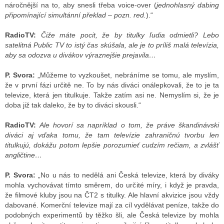
náročnější na to, aby snesli třeba voice-over (
jednohlasný dabing
připomínající simultánní překlad – pozn. red.
).“
RadioTV:
Čiže máte pocit, že by titulky ľudia odmietli? Lebo
satelitná Public TV to istý čas skúšala, ale je to príliš malá televízia,
aby sa odozva u divákov výraznejšie prejavila…
P. Svora:
„Můžeme to vyzkoušet, nebráníme se tomu, ale myslím,
že v první fázi určitě ne. To by nás diváci onálepkovali, že to je ta
televize, která jen titulkuje. Takže zatím asi ne. Nemyslím si, že je
doba již tak daleko, že by to diváci skousli.“
RadioTV:
Ale hovorí sa napríklad o tom, že práve škandinávski
diváci aj vďaka tomu, že tam televízie zahraničnú tvorbu len
titulkujú, dokážu potom lepšie porozumieť cudzím rečiam, a zvlášť
angličtine…
P. Svora:
„No u nás to nedělá ani Česká televize, která by diváky
mohla vychovávat tímto směrem, do určité míry, i když je pravda,
že filmové kluby jsou na ČT2 s titulky. Ale hlavní akvizice jsou vždy
dabované. Komerční televize mají za cíl vydělávat peníze, takže do
podobných experimentů by těžko šli, ale Česká televize by mohla