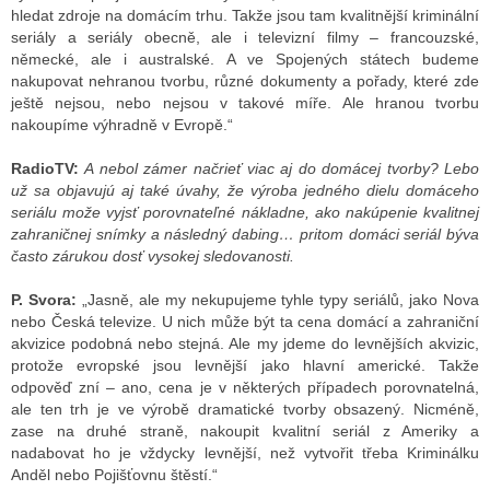
hledat zdroje na domácím trhu. Takže jsou tam kvalitnější kriminální
seriály a seriály obecně, ale i televizní filmy – francouzské,
německé, ale i australské. A ve Spojených státech budeme
nakupovat nehranou tvorbu, různé dokumenty a pořady, které zde
ještě nejsou, nebo nejsou v takové míře. Ale hranou tvorbu
nakoupíme výhradně v Evropě.“
RadioTV:
A nebol zámer načrieť viac aj do domácej tvorby? Lebo
už sa objavujú aj také úvahy, že výroba jedného dielu domáceho
seriálu može vyjsť porovnateľné nákladne, ako nakúpenie kvalitnej
zahraničnej snímky a následný dabing… pritom domáci seriál býva
často zárukou dosť vysokej sledovanosti.
P. Svora:
„Jasně, ale my nekupujeme tyhle typy seriálů, jako Nova
nebo Česká televize. U nich může být ta cena domácí a zahraniční
akvizice podobná nebo stejná. Ale my jdeme do levnějších akvizic,
protože evropské jsou levnější jako hlavní americké. Takže
odpověď zní – ano, cena je v některých případech porovnatelná,
ale ten trh je ve výrobě dramatické tvorby obsazený. Nicméně,
zase na druhé straně, nakoupit kvalitní seriál z Ameriky a
nadabovat ho je vždycky levnější, než vytvořit třeba Kriminálku
Anděl nebo Pojišťovnu štěstí.“