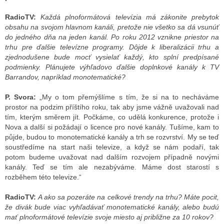
RadioTV:
Každá plnoformátová televízia má zákonite prebytok
obsahu na svojom hlavnom kanáli, pretože nie všetko sa dá vsunúť
do jedného dňa na jeden kanál. Po roku 2012 vznikne priestor na
trhu pre ďalšie televízne programy. Dôjde k liberalizácii trhu a
zjednodušene bude mocť vysielať každý, kto splní predpísané
podmienky. Plánujete výhľadovo ďalšie doplnkové kanály k TV
Barrandov, napríklad monotematické?
P. Svora:
„My o tom přemýšlíme s tím, že si na to necháváme
prostor na podzim příštího roku, tak aby jsme vážně uvažovali nad
tím, kterým směrem jít. Počkáme, co udělá konkurence, protože i
Nova a další si požádají o licence pro nové kanály. Tušíme, kam to
půjde, budou to monotematické kanály a trh se rozvrství. My se teď
soustředíme na start naši televize, a když se nám podaří, tak
potom budeme uvažovat nad dalším rozvojem případně novými
kanály. Teď se tím ale nezabýváme. Máme dost starostí s
rozběhem této televize.“
RadioTV:
A ako sa pozeráte na celkové trendy na trhu? Máte pocit,
že divák bude viac vyhľadávať monotematické kanály, alebo budú
mať plnoformátové televízie svoje miesto aj približne za 10 rokov?