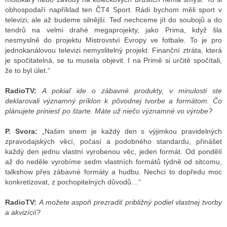
obhospodaří například ten ČT4 Sport. Rádi bychom měli sport v
televizi, ale až budeme silnější. Teď nechceme jít do soubojů a do
tendrů na velmi drahé megaprojekty, jako Prima, když šla
nesmyslně do projektu Mistrovství Evropy ve fotbale. To je pro
jednokanálovou televizi nemyslitelný projekt. Finanční ztráta, která
je spočitatelná, se tu musela objevit. I na Primě si určitě spočítali,
že to byl úlet.“
RadioTV:
A pokiaľ ide o zábavné produkty, v minulosti ste
deklarovali významný príklon k pôvodnej tvorbe a formátom. Čo
plánujete priniesť po štarte. Máte už niečo významné vo výrobe?
P. Svora:
„Našim snem je každý den s výjimkou pravidelných
zpravodajských věcí, počasí a podobného standardu, přinášet
každý den jednu vlastní vyrobenou věc, jeden formát. Od pondělí
až do neděle vyrobíme sedm vlastních formátů týdně od sitcomu,
talkshow přes zábavné formáty a hudbu. Nechci to dopředu moc
konkretizovat, z pochopitelných důvodů…“
RadioTV:
A možete aspoň prezradiť približný podiel vlastnej tvorby
a akvizícií?