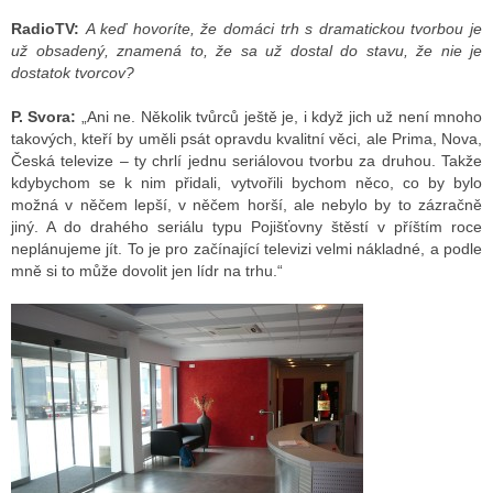
RadioTV:
A keď hovoríte, že domáci trh s dramatickou tvorbou je
už obsadený, znamená to, že sa už dostal do stavu, že nie je
dostatok tvorcov?
P. Svora:
„Ani ne. Několik tvůrců ještě je, i když jich už není mnoho
takových, kteří by uměli psát opravdu kvalitní věci, ale Prima, Nova,
Česká televize – ty chrlí jednu seriálovou tvorbu za druhou. Takže
kdybychom se k nim přidali, vytvořili bychom něco, co by bylo
možná v něčem lepší, v něčem horší, ale nebylo by to zázračně
jiný. A do drahého seriálu typu Pojišťovny štěstí v příštím roce
neplánujeme jít. To je pro začínající televizi velmi nákladné, a podle
mně si to může dovolit jen lídr na trhu.“