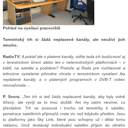
Pohled na vysílací pracoviště
Terestrický trh si žádá neplacené kanály, ale neuživí jich
mnoho.
RadioTV:
A pokiaľ ide o platené kanály, vidíte teda ich budúcnosť aj
v terestrickom šírení alebo len v neterestrických platformách – v
kábli, na satelite a podobne? Pretože aj Rada pre rozhlasové a
televízne vysielanie pôvodne chcela v terestrickom vysielaní iba
neplatené kanály, a o platených programoch v DVB-T vobec
neuvažovala…
P. Svora:
„Ten trh si teď žádá neplacené kanály, aby byly volně
šířený, ale vyvíjí se to moc složitě. Ani my zatím nevíme, co
převládne. Trh se posouvá i trochu od terestriky k satelitu,
penetrace satelitních přijímačů roste víc než kdykoliv předtím. Jsou
tu platformy jako Sky Link, které jsou schopny už i dělat tomu
reklamu, čímž dostávají individuální satelitní příjem do silného