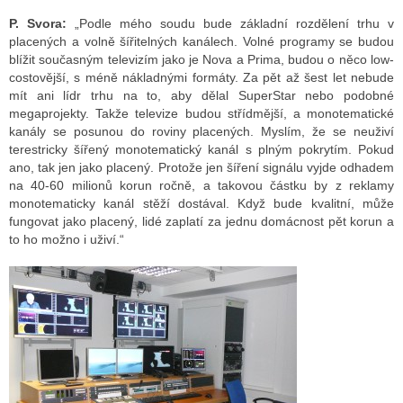
P. Svora:
„Podle mého soudu bude základní rozdělení trhu v
placených a volně šířitelných kanálech. Volné programy se budou
blížit současným televizím jako je Nova a Prima, budou o něco low-
costovější, s méně nákladnými formáty. Za pět až šest let nebude
mít ani lídr trhu na to, aby dělal SuperStar nebo podobné
megaprojekty. Takže televize budou střídmější, a monotematické
kanály se posunou do roviny placených. Myslím, že se neuživí
terestricky šířený monotematický kanál s plným pokrytím. Pokud
ano, tak jen jako placený. Protože jen šíření signálu vyjde odhadem
na 40-60 milionů korun ročně, a takovou částku by z reklamy
monotematicky kanál stěží dostával. Když bude kvalitní, může
fungovat jako placený, lidé zaplatí za jednu domácnost pět korun a
to ho možno i uživí.“