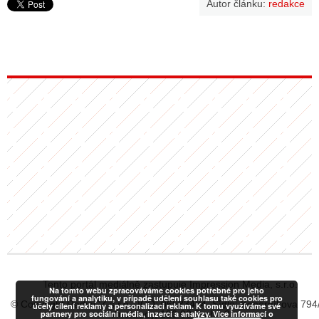
Autor článku:
redakce
Tento portál mediálně zastupuje Impression Media, s.r.o.
Na tomto webu zpracováváme cookies potřebné pro jeho
fungování a analytiku, v případě udělení souhlasu také cookies pro
© Copyright RadiaCZ s.r.o., IČO: 06533434, Sídlo: Koperníkova 794
účely cílení reklamy a personalizaci reklam. K tomu využíváme své
partnery pro sociální média, inzerci a analýzy. Více informací o
Vinohrady, 120 00 Praha 2