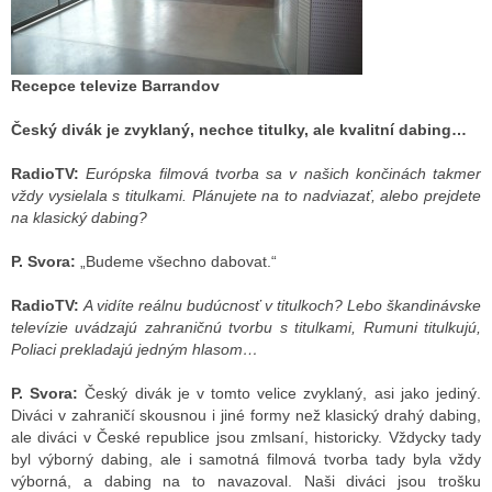
Recepce televize Barrandov
Český divák je zvyklaný, nechce titulky, ale kvalitní dabing…
RadioTV:
Európska filmová tvorba sa v našich končinách takmer
vždy vysielala s titulkami. Plánujete na to nadviazať, alebo prejdete
na klasický dabing?
P. Svora:
„Budeme všechno dabovat.“
RadioTV:
A vidíte reálnu budúcnosť v titulkoch? Lebo škandinávske
televízie uvádzajú zahraničnú tvorbu s titulkami, Rumuni titulkujú,
Poliaci prekladajú jedným hlasom…
P. Svora:
Český divák je v tomto velice zvyklaný, asi jako jediný.
Diváci v zahraničí skousnou i jiné formy než klasický drahý dabing,
ale diváci v České republice jsou zmlsaní, historicky. Vždycky tady
byl výborný dabing, ale i samotná filmová tvorba tady byla vždy
výborná, a dabing na to navazoval. Naši diváci jsou trošku