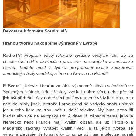
Dekorace k formátu Soudní síň
Hranou tvorbu nakoupíme výhradně v Evropě
RadioTV:
Program vašej televízie výrazne ovplyvní fakt, že sa
chcete sústrediť v akvizíciách prevažne na európsku a austrálsku
tvorbu. Budete mocť s týmito programami reálne konkurovať
americkej a hollywoodskej scéne na Nove a na Prime?
P. Svora:
„Televizní tvorbu zasáhla významně stávka scénáristů ve
Spojených státech, kde přestaly vznikat dobré věci, nebo přestal
jich být přehršel. A ty dobré věci mají vykoupené vždy lídři trhu, a to
nebude nikdy jinak, protože i producenti se vždycky snaží uplatnit
jen u toho lídra na trhu, než u další televize. My jsme proto šli
hledat akvizice na evropský trh. A dnes již západní země jako je
Německo nebo Francie mají kvalitní obsah, ale už i Polsko a
Maďarsko začínají vyrábět kvalitní věci, a ta jejich tvorba se
výrazně zlepšuje. Je to asi díky tomu, že už i tamní televize museli