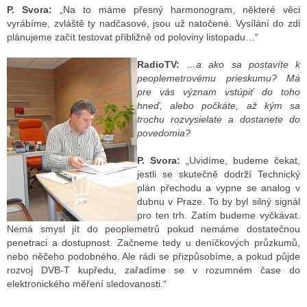
P. Svora:
„Na to máme přesný harmonogram, některé věci
vyrábíme, zvláště ty nadčasové, jsou už natočené. Vysílání do zdi
plánujeme začít testovat přibližně od poloviny listopadu…“
RadioTV:
…a ako sa postavíte k
peoplemetrovému prieskumu? Má
pre vás význam vstúpiť do toho
hneď, alebo počkáte, až kým sa
trochu rozvysielate a dostanete do
povedomia?
P. Svora:
„Uvidíme, budeme čekat,
jestli se skutečně dodrží Technický
plán přechodu a vypne se analog v
dubnu v Praze. To by byl silný signál
pro ten trh. Zatím budeme vyčkávat.
Nemá smysl jít do peoplemetrů pokud nemáme dostatečnou
penetraci a dostupnost. Začneme tedy u deníčkových průzkumů,
nebo něčeho podobného. Ale rádi se přizpůsobíme, a pokud půjde
rozvoj DVB-T kupředu, zařadíme se v rozumném čase do
elektronického měření sledovanosti.“