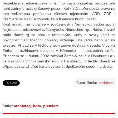
respektive středoevropského letního času přijatelná, protože zde
není žádný drastický časový posun. Kolik stála přenosová prává na
tuto velkolepou podívanou zůstává tajemstvím. ARD, ZDF i
Premiere se s FIIFA dohodli, že o financích budou mlčet.
Kvůli právům na fotbal se v současnosti v Německou vedou spory.
Nejde ale o mistrovství světa nýbrž o Německou ligu. Rádia, hlavně
rádio Hamburg se přou s fotbalovými kluby a svazy, jestli se
povinnost platit licenční poplatky vztahuje i na rádia nebo jen na
televize. Případ se v těchto dnech znovu dostává k soudu. Více viz
Fotbal a rozhlasová reklama v Německu – nebezpečná směs.
Případem se v dubnu 2002 zabýval Zemský soud v Hamburgu a v
červnu 2003 Vrchní zemský soud v Hamburgu. V těchto dnech se
případ dostal až před kartelový senát Spolkového soudního dvora.
Autor článku:
redakce
Štítky:
archivtag
,
hdtv
,
premiere