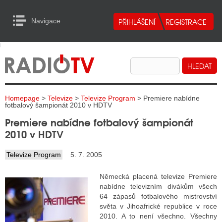
Navigace
urn to Content
Navigace
E
ALITY RADIA
ALITY TELEVIZE
Homepage
>
Televize
>
Televize Program
> Premiere nabídne
ALITY INTERNET
fotbalový šampionát 2010 v HDTV
Premiere nabídne fotbalový šampionát
ALITY TISK
2010 v HDTV
Televize Program
5. 7. 2005
ALITY RADIA
Německá placená televize Premiere
S RÁDIÍ
nabídne televizním divákům všech
64 zápasů fotbalového mistrovství
ECHOVOST RÁDIÍ
světa v Jihoafrické republice v roce
2010. A to není všechno. Všechny
O VYSÍLAČE