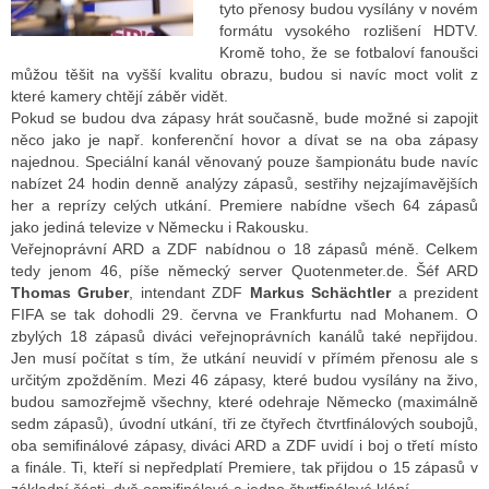
tyto přenosy budou vysílány v novém
formátu vysokého rozlišení HDTV.
Kromě toho, že se fotbaloví fanoušci
ALITY TELEVIZE
můžou těšit na vyšší kvalitu obrazu, budou si navíc moct volit z
které kamery chtějí záběr vidět.
 TELEVIZÍ
Pokud se budou dva zápasy hrát současně, bude možné si zapojit
něco jako je např. konferenční hovor a dívat se na oba zápasy
VIZNÍ VYSÍLAČE
najednou. Speciální kanál věnovaný pouze šampionátu bude navíc
nabízet 24 hodin denně analýzy zápasů, sestřihy nejzajímavějších
her a reprízy celých utkání. Premiere nabídne všech 64 zápasů
jako jediná televize v Německu i Rakousku.
ALITY INTERNET
Veřejnoprávní ARD a ZDF nabídnou o 18 zápasů méně. Celkem
tedy jenom 46, píše německý server Quotenmeter.de. Šéf ARD
RNETOVÁ RÁDIA
Thomas Gruber
, intendant ZDF
Markus Schächtler
a prezident
FIFA se tak dohodli 29. června ve Frankfurtu nad Mohanem. O
RNETOVÉ STRÁNKY RÁDIÍ
zbylých 18 zápasů diváci veřejnoprávních kanálů také nepřijdou.
Jen musí počítat s tím, že utkání neuvidí v přímém přenosu ale s
RNETOVÉ STRÁNKY TV
určitým zpožděním. Mezi 46 zápasy, které budou vysílány na živo,
budou samozřejmě všechny, které odehraje Německo (maximálně
sedm zápasů), úvodní utkání, tři ze čtyřech čtvrtfinálových soubojů,
oba semifinálové zápasy, diváci ARD a ZDF uvidí i boj o třetí místo
ALITY TISK
a finále. Ti, kteří si nepředplatí Premiere, tak přijdou o 15 zápasů v