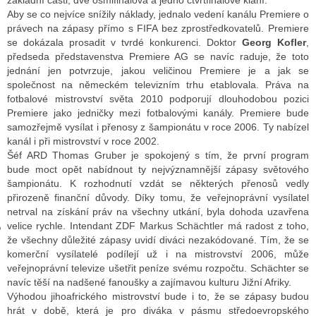
základní části, dvě osmifinálová a jedno čtvrtfinálové klání.
Aby se co nejvíce snížily náklady, jednalo vedení kanálu Premiere o
právech na zápasy přímo s FIFA bez zprostředkovatelů. Premiere
se dokázala prosadit v tvrdé konkurenci. Doktor
Georg Kofler
,
GY
předseda představenstva Premiere AG se navíc raduje, že toto
jednání jen potvrzuje, jakou veličinou Premiere je a jak se
 SE STÁT BLOGEREM
společnost na německém televizním trhu etablovala. Práva na
fotbalové mistrovství světa 2010 podporují dlouhodobou pozici
EX BLOGERA
Premiere jako jedničky mezi fotbalovými kanály. Premiere bude
samozřejmě vysílat i přenosy z šampionátu v roce 2006. Ty nabízel
kanál i při mistrovství v roce 2002.
Šéf ARD Thomas Gruber je spokojený s tím, že první program
UZE
bude moct opět nabídnout ty nejvýznamnější zápasy světového
šampionátu. K rozhodnutí vzdát se některých přenosů vedly
X DISKUTÉRA NA RADIOTV
přirozeně finanční důvody. Díky tomu, že veřejnoprávní vysílatel
IV STARŠÍCH DISKUZÍ
netrval na získání práv na všechny utkání, byla dohoda uzavřena
velice rychle. Intendant ZDF Markus Schächtler má radost z toho,
že všechny důležité zápasy uvidí diváci nezakódované. Tím, že se
komerční vysílatelé podílejí už i na mistrovství 2006, může
veřejnoprávní televize ušetřit peníze svému rozpočtu. Schächter se
navíc těší na nadšené fanoušky a zajímavou kulturu Jižní Afriky.
Výhodou jihoafrického mistrovství bude i to, že se zápasy budou
hrát v době, která je pro diváka v pásmu středoevropského