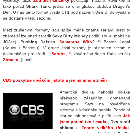
výsledky, takže
Zoufalé manželky
pokračují i nadále. Novinkou je
také pořad
Shark Tank
, jedná se o anglickou obdobu Dragon’s
Den. U nás tento formát vysílá
ČT1
pod názvem
Den D
, do vysílání
se dostane v této sezóně.
Mezi zrušenými formáty jsou spíše méně známé seriály, mezi ty
známější lze snad zařadit
Sexy Dirty Money
(vidět jste jej mohli na
JOJce),
Pushing Daisies
,
Samantha Who?
či Boston Legal
(Kauzy z Bostonu). V druhé části sezóny je připraven sitcom z
doktorského prostředí –
Scrubs
, či závěrečná šestá řada seriálu
Ztraceni
(Lost).
CBS poskytne divákům jistotu a jen minimum změn
Americká dvojka nehodlá diváka
překvapit zásadními obměnami
programu. Sází na osvědčené
sitcomy a kriminální seriály. Pondělní
slot se tak sestává z pilířů jako
Jak
jsem potkal tvoji matku
,
Dva a půl
chlapa
a
Teorie velkého třesku
.