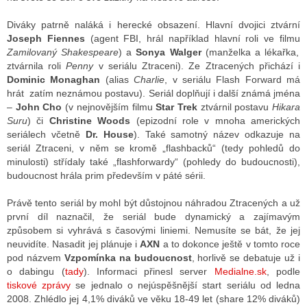
Diváky patrně naláká i herecké obsazení. Hlavní dvojici ztvární
Joseph Fiennes
(agent FBI, hrál například hlavní roli ve filmu
Zamilovaný Shakespeare
) a
Sonya Walger
(manželka a lékařka,
ztvárnila roli
Penny
v seriálu Ztraceni). Ze Ztracených přichází i
Dominic Monaghan
(alias
Charlie
, v seriálu Flash Forward má
hrát zatím neznámou postavu). Seriál doplňují i další známá jména
–
John Cho
(v nejnovějším filmu
Star Trek
ztvárnil postavu
Hikara
Suru
) či
Christine Woods
(epizodní role v mnoha amerických
seriálech včetně
Dr. House
). Také samotný název odkazuje na
seriál Ztraceni, v něm se kromě „flashbacků“ (tedy pohledů do
minulosti) střídaly také „flashforwardy“ (pohledy do budoucnosti),
budoucnost hrála prim především v páté sérii.
Právě tento seriál by mohl být důstojnou náhradou Ztracených a už
první díl naznačil, že seriál bude dynamický a zajímavým
způsobem si vyhrává s časovými liniemi. Nemusíte se bát, že jej
neuvidíte. Nasadit jej plánuje i
AXN
a to dokonce ještě v tomto roce
pod názvem
Vzpomínka na budoucnost
, horlivě se debatuje už i
o dabingu (
tady
). Informaci přinesl server
Medialne.sk
, podle
tiskové zprávy
se jednalo o nejúspěšnější start seriálu od ledna
2008. Zhlédlo jej 4,1% diváků ve věku 18-49 let (share 12% diváků)