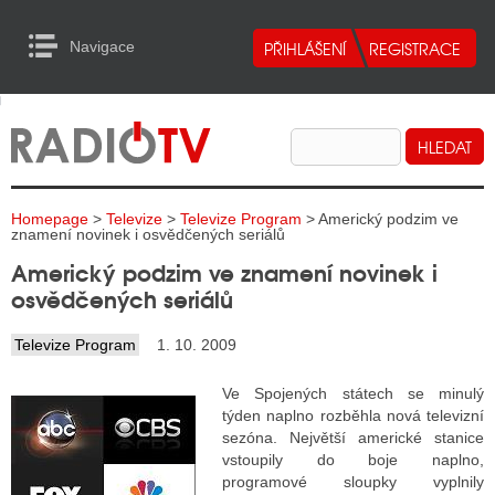
Navigace
urn to Content
Navigace
E
ALITY RADIA
ALITY TELEVIZE
Homepage
>
Televize
>
Televize Program
> Americký podzim ve
ALITY INTERNET
znamení novinek i osvědčených seriálů
Americký podzim ve znamení novinek i
ALITY TISK
osvědčených seriálů
Televize Program
1. 10. 2009
ALITY RADIA
Ve Spojených státech se minulý
S RÁDIÍ
týden naplno rozběhla nová televizní
sezóna. Největší americké stanice
ECHOVOST RÁDIÍ
vstoupily do boje naplno,
programové sloupky vyplnily
O VYSÍLAČE