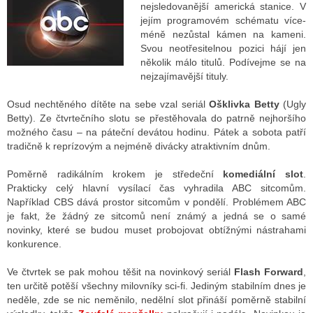
nejsledovanější americká stanice. V
jejím programovém schématu více-
méně nezůstal kámen na kameni.
Svou neotřesitelnou pozici hájí jen
několik málo titulů. Podívejme se na
nejzajímavější tituly.
Osud nechtěného dítěte na sebe vzal seriál
Ošklivka Betty
(Ugly
Betty). Ze čtvrtečního slotu se přestěhovala do patrně nejhoršího
možného času – na páteční devátou hodinu. Pátek a sobota patří
tradičně k reprízovým a nejméně divácky atraktivním dnům.
Poměrně radikálním krokem je středeční
komediální slot
.
Prakticky celý hlavní vysílací čas vyhradila ABC sitcomům.
Například CBS dává prostor sitcomům v pondělí. Problémem ABC
je fakt, že žádný ze sitcomů není známý a jedná se o samé
novinky, které se budou muset probojovat obtížnými nástrahami
konkurence.
Ve čtvrtek se pak mohou těšit na novinkový seriál
Flash Forward
,
ten určitě potěší všechny milovníky sci-fi. Jediným stabilním dnes je
neděle, zde se nic neměnilo, nedělní slot přináší poměrně stabilní