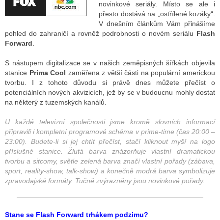
novinkové seriály. Místo se ale i
přesto dostává na „ostřílené kozáky“.
V dnešním článkům Vám přinášíme
ALITY TELEVIZE
pohled do zahraničí a rovněž podrobnosti o novém seriálu
Flash
Forward
.
 TELEVIZÍ
S nástupem digitalizace se v našich zeměpisných šířkách objevila
VIZNÍ VYSÍLAČE
stanice
Prima Cool
zaměřena z větší části na populární americkou
tvorbu. I z tohoto důvodu si právě dnes můžete přečíst o
potenciálních nových akvizicích, jež by se v budoucnu mohly dostat
na některý z tuzemských kanálů.
ALITY INTERNET
U každé televizní společnosti jsme kromě slovních informací
RNETOVÁ RÁDIA
připravili i kompletní programové schéma v prime-time (čas 20:00 –
23:00). Budete-li si jej chtít přečíst, stačí kliknout myší na logo
RNETOVÉ STRÁNKY RÁDIÍ
příslušné stanice. Žlutá barva znázorňuje vlastní dramatickou
tvorbu a sitcomy, světle zelená barva značí vlastní pořady (zábava,
RNETOVÉ STRÁNKY TV
sport, reality-show, talk-show) a konečně modrá barva symbolizuje
zpravodajské formáty. Tučně zvýrazněny jsou novinkové pořady.
ALITY TISK
Stane se Flash Forward trhákem podzimu?