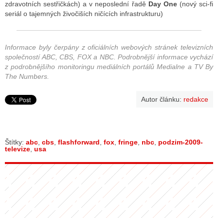
zdravotních sestřičkách) a v neposlední řadě
Day One
(nový sci-fi
seriál o tajemných živočiších ničících infrastrukturu)
Informace byly čerpány z oficiálních webových stránek televizních
společností
ABC
,
CBS
,
FOX
a
NBC
. Podrobnější informace vychází
z podrobnějšího monitoringu mediálních portálů
Medialne
a
TV By
The Numbers
.
Autor článku:
redakce
Štítky:
abc
,
cbs
,
flashforward
,
fox
,
fringe
,
nbc
,
podzim-2009-
televize
,
usa