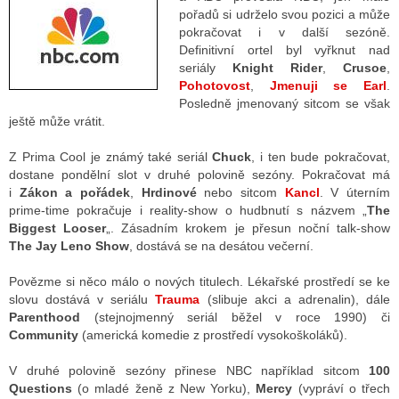
pořadů si udrželo svou pozici a může
pokračovat i v další sezóně.
Definitivní ortel byl vyřknut nad
seriály
Knight Rider
,
Crusoe
,
Pohotovost
,
Jmenuji se Earl
.
Posledně jmenovaný sitcom se však
ještě může vrátit.
Z Prima Cool je známý také seriál
Chuck
, i ten bude pokračovat,
dostane pondělní slot v druhé polovině sezóny. Pokračovat má
i
Zákon a pořádek
,
Hrdinové
nebo sitcom
Kancl
. V úterním
prime-time pokračuje i reality-show o hudbnutí s názvem „
The
Biggest Looser
„. Zásadním krokem je přesun noční talk-show
The Jay Leno Show
, dostává se na desátou večerní.
Povězme si něco málo o nových titulech. Lékařské prostředí se ke
slovu dostává v seriálu
Trauma
(slibuje akci a adrenalin), dále
Parenthood
(stejnojmenný seriál běžel v roce 1990) či
Community
(americká komedie z prostředí vysokoškoláků).
V druhé polovině sezóny přinese NBC například sitcom
100
Questions
(o mladé ženě z New Yorku),
Mercy
(vypráví o třech