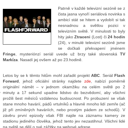
Patrně v každé televizní sezóně se z
čista jasna vynoří seriálová novinka s
ambicí stát se hitem a vydobít si tak
GY
nesnadnou a světlou pozici v
 SE STÁT BLOGEREM
televizním světě. V minulosti to byly
hity jako
Ztraceni
(Lost) či
24 hodin
EX BLOGERA
(24), v minulé televizní sezóně jsme
se dočkali překvapení jménem
Fringe
, mysteriónzí seriál uvede už brzy také slovenská
TV
Markíza
. Nasadí jej ovšem až po 23.hodině.
UZE
X DISKUTÉRA NA RADIOTV
Letos by se k těmto hitům mohl zařadit projekt
ABC
. Seriál
Flash
Forward
, jehož oficiální stránky najdete
zde
, nabízí poměrně
IV STARŠÍCH DISKUZÍ
originální námět – v jednom okamžiku na celém světě po 2
minuty a 17 sekund upadne lidstvo do bezvědomí, aby všichni
prožili šest měsíců vzdálenou budoucnost. Po probuzení se však
stane mnoho havárií, pádů vrtulníků a hlavně mnoho lidí zemře (ač
již při zmíněných haváriích, nebo prostým pádem ze schodů). V
závěru první epizody však FBI najde na záznamu kamery ze
stadionu jediného člověka, jehož tento jev nezastihnul. Všichni lidé
na světě se dělí o své zážitky na webové adrese.