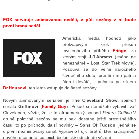
FOX servíruje animovanou neděli, v půli sezóny v ní bude
první hraný seriál
Americká média hodnotí jako
překvapivým krok přesun
mysteriónzího příběhu
Fringe
, za
kterým stojí
J.J.Abrams
(jméno ne
neneznámé – Lost, Star Trek Movie).
Posouvá se do velmi náročného
čtvrtečního slotu, předtím mu patřila
úterní devátá, z počátku po silném
Dr.Housovi
, ten letos vstupuje do šesté sezóny.
Novým animovaným seriálem je
The Cleveland Show
, spin-off
seriálu
Griffinovi
(
Family Guy
). Pokud si nemůžete vybavit tvář
Clevelanda, vězte, že je to afroamerický soused
Petera Griffina
.V
druhé polovině sezóny se mu pak dostane ještě prestižnějšího
času, to po příchodu další novinky –
Sons Of Tucson
, jedná se
o první neanimovaný seriál. Vypráví o trojici bratrů, kteří si „najmou“
nového otce poté, co jejich biologický odejde do vězení.