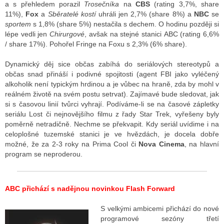
a s přehledem porazil
Trosečníka
na
CBS
(rating 3,7%, share
11%),
Fox
a
Sběratelé kostí
uhráli jen 2,7% (share 8%) a
NBC
se
sportem
s 1,8% (share 5%) nestačila s dechem. O hodinu později si
lépe vedli jen
Chirurgové
, avšak na stejné stanici ABC (rating 6,6%
/ share 17%). Pohořel Fringe na Foxu s 2,3% (6% share).
Dynamický děj sice občas zabíhá do seriálových stereotypů a
občas snad přináší i podivné spojitosti (agent FBI jako vyléčený
alkoholik není typickým hrdinou a je vůbec na hraně, zda by mohl v
reálném životě na svém postu setrvat). Zajímavé bude sledovat, jak
si s časovou linií tvůrci vyhrají. Podíváme-li se na časové zápletky
seriálu Lost či nejnovějšího filmu z řady Star Trek, vyřešeny byly
poměrně netradičně. Nechme se překvapit. Kdy seriál uvídime i na
celoplošné tuzemské stanici je ve hvězdách, je docela dobře
možné, že za 2-3 roky na Prima Cool či
Nova Cinema
, na hlavní
program se neproderou.
ABC přichází s nadějnou novinkou Flash Forward
S velkými ambicemi přichází do nové
programové sezóny třetí