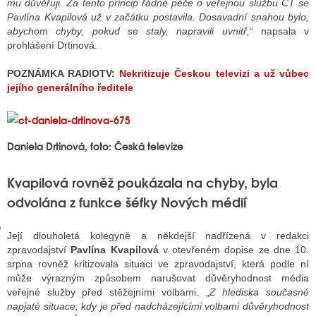
mu důvěřuji. Za tento princip řádné péče o veřejnou službu ČT se
Pavlína Kvapilová už v začátku postavila. Dosavadní snahou bylo,
abychom chyby, pokud se staly, napravili uvnitř,
“ napsala v
prohlášení Drtinová.
GY
POZNÁMKA RADIOTV:
Nekritizuje Českou televizi a už vůbec
 SE STÁT BLOGEREM
jejího generálního ředitele
EX BLOGERA
Daniela Drtinová, foto: Česká televize
UZE
Kvapilová rovněž poukázala na chyby, byla
X DISKUTÉRA NA RADIOTV
odvolána z funkce šéfky Nových médií
IV STARŠÍCH DISKUZÍ
Její dlouholetá kolegyně a někdejší nadřízená v redakci
zpravodajství
Pavlína Kvapilová
v otevřeném dopise ze dne 10.
srpna rovněž kritizovala situaci ve zpravodajství, která podle ní
může výrazným způsobem narušovat důvěryhodnost média
veřejné služby před stěžejními volbami. „
Z hlediska současné
napjaté situace, kdy je před nadcházejícími volbami důvěryhodnost