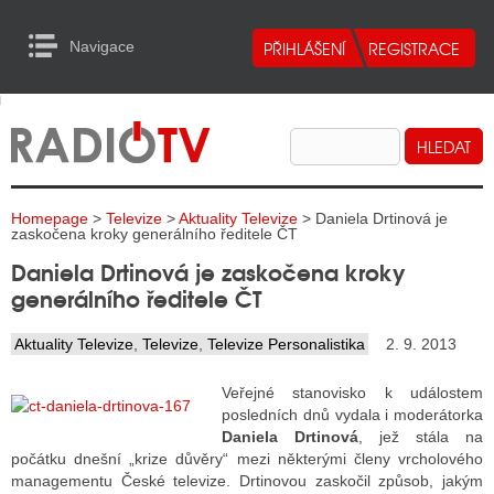
Navigace
urn to Content
Navigace
E
ALITY RADIA
ALITY TELEVIZE
Homepage
>
Televize
>
Aktuality Televize
> Daniela Drtinová je
ALITY INTERNET
zaskočena kroky generálního ředitele ČT
Daniela Drtinová je zaskočena kroky
ALITY TISK
generálního ředitele ČT
Aktuality Televize
,
Televize
,
Televize Personalistika
2. 9. 2013
ALITY RADIA
Veřejné stanovisko k událostem
S RÁDIÍ
posledních dnů vydala i moderátorka
Daniela Drtinová
, jež stála na
ECHOVOST RÁDIÍ
počátku dnešní „krize důvěry“ mezi některými členy vrcholového
managementu České televize. Drtinovou zaskočil způsob, jakým
O VYSÍLAČE