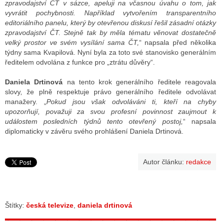
zpravodajství ČT v sázce, apeluji na včasnou úvahu o tom, jak
vyvrátit pochybnosti. Například vytvořením transparentního
editoriálního panelu, který by otevřenou diskusí řešil zásadní otázky
zpravodajství ČT. Stejně tak by měla tématu věnovat dostatečně
velký prostor ve svém vysílání sama ČT,
“ napsala před několika
týdny sama Kvapilová. Nyní byla za toto své stanovisko generálním
ředitelem odvolána z funkce pro „ztrátu důvěry“.
Daniela Drtinová
na tento krok generálního ředitele reagovala
slovy, že plně respektuje právo generálního ředitele odvolávat
manažery. „
Pokud jsou však odvoláváni ti, kteří na chyby
upozorňují, považuji za svou profesní povinnost zaujmout k
událostem posledních týdnů tento otevřený postoj,
“ napsala
diplomaticky v závěru svého prohlášení Daniela Drtinová.
Autor článku:
redakce
Štítky:
česká televize
,
daniela drtinová