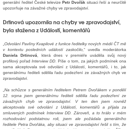
generální ředitel České televize
Petr Dvořák
situaci řeší a neurčitě
upozorňuje na závažné chyby ve zpravodajství.
ALITY TELEVIZE
Drtinová upozornila na chyby ve zpravodajství,
byla stažena z Událostí, komentářů
 TELEVIZÍ
VIZNÍ VYSÍLAČE
„
Odvolání Pavlíny Kvapilové z funkce ředitelky nových médií ČT mě
v kontextu posledních událostí zaskočilo,
“ uvedla moderátorka
Daniela Drtinová
, která dnes v premiéře uváděla svůj nový
profilový pořad
Interview DD
. Píše o tom, za jakých podmínek ona
ALITY INTERNET
sama akceptovala své odvolání z Událostí, komentářů, i to, jak
generálnímu řediteli sdělila řadu podezření ze závažných chyb ve
RNETOVÁ RÁDIA
zpravodajství.
RNETOVÉ STRÁNKY RÁDIÍ
„
Na schůzce s generálním ředitelem Petrem Dvořákem v pondělí
12. srpna jsem generálnímu řediteli sdělila řadu podezření ze
RNETOVÉ STRÁNKY TV
závažných chyb ve zpravodajství. V ten den jsem rovněž
akceptovala své odvolání z Událostí, komentářů a přijala za
smluvených podmínek Interview DD. Zároveň, a to hrálo v mém
ALITY TISK
rozhodování podstatnou roli, jsem ale požádala generálního
ředitele Petra Dvořáka, aby situaci ve zpravodajství řešil s tím, že