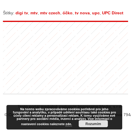
Štítky:
digi tv
,
mtv
,
mtv czech
,
óčko
,
tv nova
,
upc
,
UPC Direct
Tento portál mediálně zastupuje Impression Media, s.r.o.
Na tomto webu zpracováváme cookies potřebné pro jeho
fungování a analytiku, v případě udělení souhlasu také cookies pro
© Copyright RadiaCZ s.r.o., IČO: 06533434, Sídlo: Koperníkova 794
účely cílení reklamy a personalizaci reklam. K tomu využíváme své
partnery pro sociální média, inzerci a analýzy. Více informací o
Vinohrady, 120 00 Praha 2
Rozumím
nastavení cookies naleznete
zde.