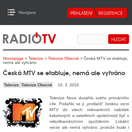
Navigace
urn to Content
Navigace
E
ALITY RADIA
ALITY TELEVIZE
Homepage
>
Televize
>
Televize Obecné
> Česká MTV se etabluje,
ALITY INTERNET
nemá ale vyhráno
Česká MTV se etabluje, nemá ale vyhráno
ALITY TISK
Televize
,
Televize Obecné
10. 3. 2010
ALITY RADIA
Televize Nova dosáhla svého primárního
cíle. Podařilo se jí „protlačit“ českou verzi
S RÁDIÍ
MTV do všech relevantních nabídek
kabelových a satelitních společností byť s
ECHOVOST RÁDIÍ
několikaměsíčním zpožděním. Lokální
verze ale nemá vyhráno, protože bude i
O VYSÍLAČE