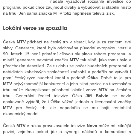
nadále vyžadovat rozsáhlé investice do
programu pokud chce zaujmout diváky a vybudovat si stabilní místo
na trhu. Jen sama značka MTV totiž nepřinese televizi zisk.
ALITY TELEVIZE
Lokální verze se zpozdila
 TELEVIZÍ
Česká
MTV
přichází na český trh v situaci, kdy je za zenitem své
VIZNÍ VYSÍLAČE
slávy. Generace, která byla odchována původní evropskou verzi v
90. letech, již není primární cílovou skupinou tohoto programu a
mladší generace nevnímá značku
MTV
tak silně, jako tomu bylo v
ALITY INTERNET
předchozím desetiletí. Za tu dobu se počet hudebních programů v
nabídkách kabelových společností znásobil a podařilo se vytvořit i
RNETOVÁ RÁDIA
první český ryze hudební kanál v podobě
Óčka
. Právě to je pro
MTV
nejvýznamnější konkurencí a jeho silná pozice na tuzemském
RNETOVÉ STRÁNKY RÁDIÍ
trhu může zkomplikovat působení lokální verze
MTV
na českém
trhu. Generální ředitel televize Óčko
Jiří Balvín
se navíc
RNETOVÉ STRÁNKY TV
opakovaně vyjádřil, že i Óčko vážně jednalo o licencování značky
MTV
pro český trh, ale nepodařilo se mu najít rentabilní
ekonomický model.
ALITY TISK
Česká
MTV
v rukou provozovatele televize
Nova
může mít silnější
pozici, zejména pokud jde o synergii nákladů a komunikaci s