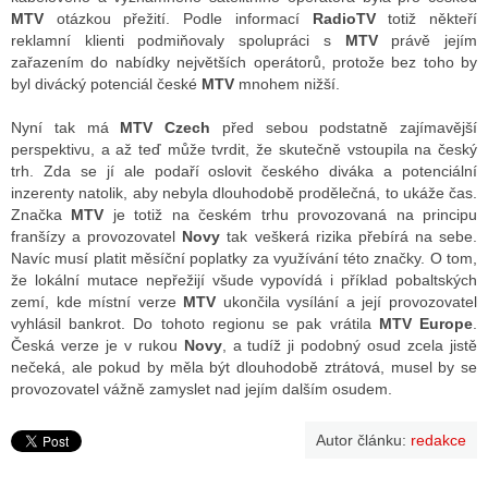
MTV
otázkou přežití. Podle informací
RadioTV
totiž někteří
reklamní klienti podmiňovaly spolupráci s
MTV
právě jejím
zařazením do nabídky největších operátorů, protože bez toho by
byl divácký potenciál české
MTV
mnohem nižší.
Nyní tak má
MTV Czech
před sebou podstatně zajímavější
perspektivu, a až teď může tvrdit, že skutečně vstoupila na český
trh. Zda se jí ale podaří oslovit českého diváka a potenciální
inzerenty natolik, aby nebyla dlouhodobě prodělečná, to ukáže čas.
Značka
MTV
je totiž na českém trhu provozovaná na principu
franšízy a provozovatel
Novy
tak veškerá rizika přebírá na sebe.
Navíc musí platit měsíční poplatky za využívání této značky. O tom,
že lokální mutace nepřežijí všude vypovídá i příklad pobaltských
zemí, kde místní verze
MTV
ukončila vysílání a její provozovatel
vyhlásil bankrot. Do tohoto regionu se pak vrátila
MTV Europe
.
Česká verze je v rukou
Novy
, a tudíž ji podobný osud zcela jistě
nečeká, ale pokud by měla být dlouhodobě ztrátová, musel by se
provozovatel vážně zamyslet nad jejím dalším osudem.
Autor článku:
redakce