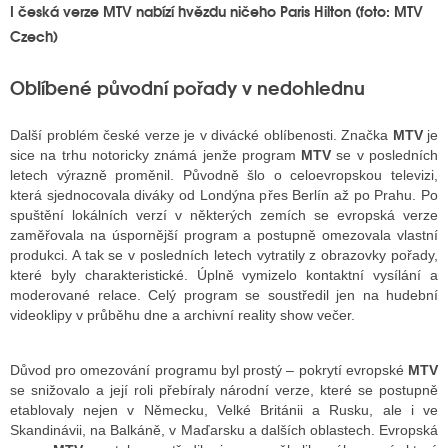
I česká verze MTV nabízí hvězdu ničeho Paris Hilton (foto: MTV
Czech)
Oblíbené původní pořady v nedohlednu
Další problém české verze je v divácké oblíbenosti. Značka
MTV
je
sice na trhu notoricky známá jenže program
MTV
se v posledních
letech výrazně proměnil. Původně šlo o celoevropskou televizi,
která sjednocovala diváky od Londýna přes Berlín až po Prahu. Po
spuštění lokálních verzí v některých zemích se evropská verze
zaměřovala na úspornější program a postupně omezovala vlastní
produkci. A tak se v posledních letech vytratily z obrazovky pořady,
které byly charakteristické. Úplně vymizelo kontaktní vysílání a
moderované relace. Celý program se soustředil jen na hudební
videoklipy v průběhu dne a archivní reality show večer.
Důvod pro omezování programu byl prostý – pokrytí evropské
MTV
se snižovalo a její roli přebíraly národní verze, které se postupně
etablovaly nejen v Německu, Velké Británii a Rusku, ale i ve
Skandinávii, na Balkáně, v Maďarsku a dalších oblastech. Evropská