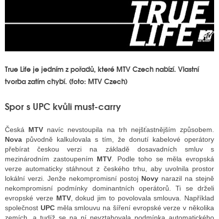
True Life je jedním z pořadů, které MTV Czech nabízí. Vlastní
tvorba zatím chybí. (foto: MTV Czech)
Spor s UPC kvůli must-carry
Česká
MTV
navíc nevstoupila na trh nejšťastnějším způsobem.
Nova
původně kalkulovala s tím, že donutí kabelové operátory
přebírat českou verzi na základě dosavadních smluv s
mezinárodním zastoupením
MTV
. Podle toho se měla evropská
verze automaticky stáhnout z českého trhu, aby uvolnila prostor
lokální verzi. Jenže nekompromisní postoj
Novy
narazil na stejně
nekompromisní podmínky dominantních operátorů. Ti se drželi
evropské verze
MTV
, dokud jim to povolovala smlouva. Například
společnost
UPC
měla smlouvu na šíření evropské verze v několika
zemích, a tudíž se na ní nevztahovala podmínka automatického