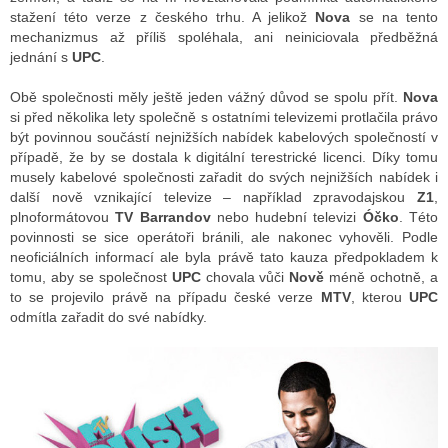
stažení této verze z českého trhu. A jelikož
Nova
se na tento
mechanizmus až příliš spoléhala, ani neiniciovala předběžná
jednání s
UPC
.
Obě společnosti měly ještě jeden vážný důvod se spolu přít.
Nova
si před několika lety společně s ostatními televizemi protlačila právo
být povinnou součástí nejnižších nabídek kabelových společností v
případě, že by se dostala k digitální terestrické licenci. Díky tomu
musely kabelové společnosti zařadit do svých nejnižších nabídek i
další nově vznikající televize – například zpravodajskou
Z1
,
plnoformátovou
TV Barrandov
nebo hudební televizi
Óčko
. Této
povinnosti se sice operátoři bránili, ale nakonec vyhověli. Podle
neoficiálních informací ale byla právě tato kauza předpokladem k
tomu, aby se společnost
UPC
chovala vůči
Nově
méně ochotně, a
to se projevilo právě na případu české verze
MTV
, kterou
UPC
odmítla zařadit do své nabídky.