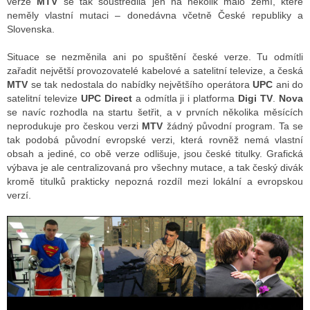
verze
MTV
se tak soustředila jen na několik málo zemí, které
neměly vlastní mutaci – donedávna včetně České republiky a
Slovenska.
Situace se nezměnila ani po spuštění české verze. Tu odmítli
zařadit největší provozovatelé kabelové a satelitní televize, a česká
MTV
se tak nedostala do nabídky největšího operátora
UPC
ani do
satelitní televize
UPC Direct
a odmítla ji i platforma
Digi TV
.
Nova
se navíc rozhodla na startu šetřit, a v prvních několika měsících
neprodukuje pro českou verzi
MTV
žádný původní program. Ta se
tak podobá původní evropské verzi, která rovněž nemá vlastní
obsah a jediné, co obě verze odlišuje, jsou české titulky. Grafická
výbava je ale centralizovaná pro všechny mutace, a tak český divák
kromě titulků prakticky nepozná rozdíl mezi lokální a evropskou
verzí.