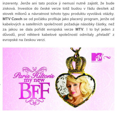
inzerenty. Jenže ani tato pozice ji nemusí nutně zajistit, že bude
zisková. Investice do české verze totiž budou v řádu desítek až
stovek milionů a návratnost tohoto typu produktu vyvolává otázky.
GY
MTV Czech
se od počátku profiluje jako placený program, jenže od
kabelových a satelitních společností požaduje násobky částky, než
 SE STÁT BLOGEREM
za jakou se dala pořídit evropská verze
MTV
. I to byl jeden z
důvodů, proč některé kabelové společností odmítaly „přeladit“ z
EX BLOGERA
evropské na českou verzi.
UZE
X DISKUTÉRA NA RADIOTV
IV STARŠÍCH DISKUZÍ