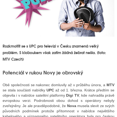
Rozkmotřit se s UPC pro televizi v Česku znamená velký
problém. S kloboukem však zatím žádná žebrat nešla. (foto:
MTV Czech)
Potenciál v rukou Novy je obrovský
Obě společnosti se nakonec domluvily až v průběhu února, a
MTV
se stala součástí nabídky
UPC
až od 1. března. Krátce předtím se
objevila i v nabídce satelitní platformy
Digi TV
, kde nahradila právě
evropskou verzi. Podrobnosti obou dohod s operátory nebyly
zveřejněny. Je ale pravděpodobné, že
Nova
musela slevit ze svých
původních podmínek protože přítomnost v nabídce největšího
kabelového a významného satelitního operátora byla pro českou