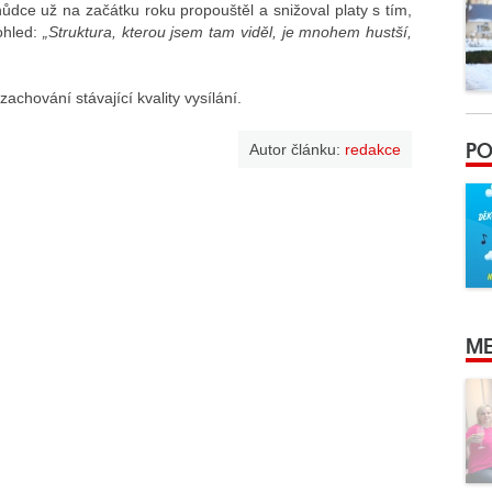
dce už na začátku roku propouštěl a snižoval platy s tím,
ohled:
„Struktura, kterou jsem tam viděl, je mnohem hustší,
zachování stávající kvality vysílání.
PO
Autor článku:
redakce
ME