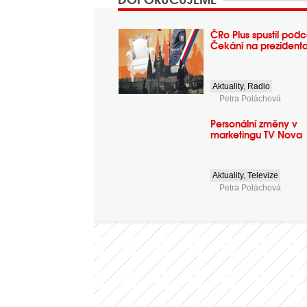
ČRo Plus spustil podc
Čekání na prezident
Aktuality
,
Radio
Petra Poláchová
Personální změny v
marketingu TV Nova
Aktuality
,
Televize
Petra Poláchová