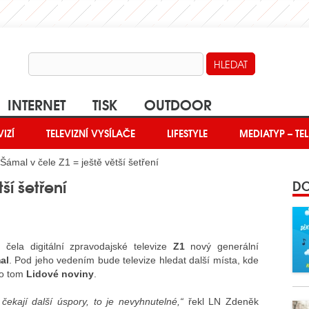
INTERNET
TISK
OUTDOOR
VIZÍ
TELEVIZNÍ VYSÍLAČE
LIFESTYLE
MEDIATYP – TEL
Šámal v čele Z1 = ještě větší šetření
ší šetření
DO
 čela digitální zpravodajské televize
Z1
nový generální
al
. Pod jeho vedením bude televize hledat další místa, kde
 o tom
Lidové noviny
.
čekají další úspory, to je nevyhnutelné,“
řekl LN Zdeněk