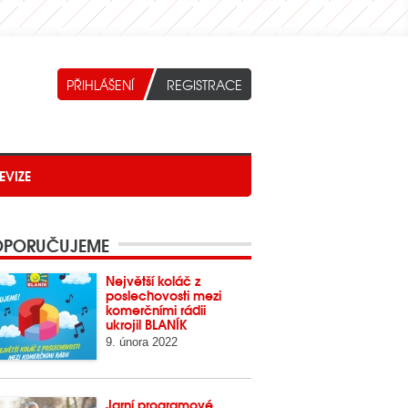
EVIZE
PORUČUJEME
Největší koláč z
poslechovosti mezi
komerčními rádii
ukrojil BLANÍK
9. února 2022
Jarní programové