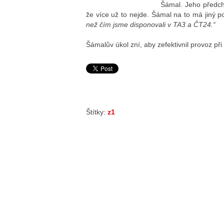
Šámal. Jeho předchů
že více už to nejde. Šámal na to má jiný p
než čím jsme disponovali v TA3 a ČT24.“
Šámalův úkol zní, aby zefektivnil provoz při 
Štítky:
z1