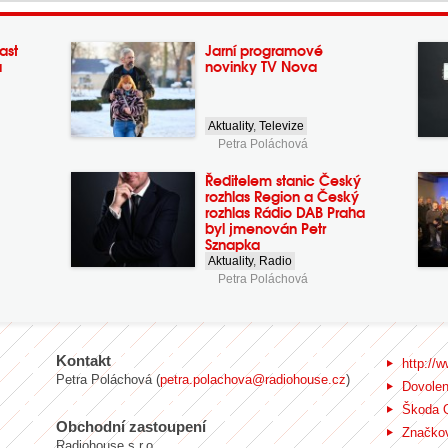
ast
Jarní programové
a
novinky TV Nova
Aktuality
,
Televize
Petra Poláchová
Ředitelem stanic Český
rozhlas Region a Český
rozhlas Rádio DAB Praha
byl jmenován Petr
Sznapka
Aktuality
,
Radio
Petra Poláchová
Kontakt
http://w
Petra Poláchová (
petra.polachova@radiohouse.cz
)
Dovole
Škoda 
Obchodní zastoupení
Značkov
Radiohouse s.r.o.