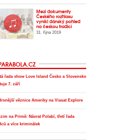
Mezi dokumenty
Českého rozhlasu
vynikl dánský pohled
na českou tradici
31. října 2019
PARABOLA.CZ
tá řada show Love Island Česko a Slovensko
tuje 7. září
drsnější věznice Ameriky na Viasat Explore
zim na Primě: Návrat Polabí, třetí řada
dců a více kriminálek