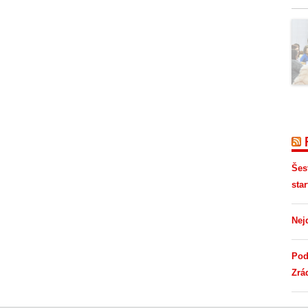
Šes
star
Nej
Pod
Zrá