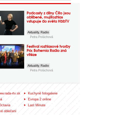
Podcasty z dílny ČRo jsou
oblíbené, mujRozhlas
vstupuje do světa HbbTV
Aktuality
,
Radio
Petra Poláchová
Festival rozhlasové tvorby
Prix Bohemia Radio zná
vítěze
Aktuality
,
Radio
Petra Poláchová
ww.rada-rtv.sk
Kuchyně fotogalerie
ná
Evropa 2 online
Octavia
Last Minute
é oblečení