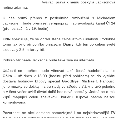
Vysílací práva k němu poskytla Jacksonova
rodina zdarma.
ALITY TELEVIZE
U nás přímý přenos z posledního rozloučení s Michaelem
Jacksonem bude přenášet veřejnoprávní zpravodajský kanál
ČT24
 TELEVIZÍ
(přenos začíná v 19. hodin).
VIZNÍ VYSÍLAČE
CNN
spekuluje, že se obřad stane celosvětovou událostí. Podobně
tomu tak bylo při pohřbu princezny
Diany
, kdy ten po celém světě
sledovaly 2,5 miliardy lidí.
ALITY INTERNET
Pohřeb Michaela Jacksona bude také živě na internetu.
RNETOVÁ RÁDIA
Události se nepřímo bude věnovat také česká hudební stanice
Óčko
– už dnes v 18:00 (hodinu před pohřbem) se do vysílání
RNETOVÉ STRÁNKY RÁDIÍ
dostává hodinový klipový speciál
Goodbye, Michael!
. Fanoušci
jeho muziky se dočkají i zítra (tedy ve středu 8.7.), v pravé poledne
RNETOVÉ STRÁNKY TV
a v šest večer uvidí diváci další hodinové speciály. Jedná se o mix
klipů mapující celou zpěvákovu kariéru. Klipová pásma nejsou
komentovaná.
ALITY TISK
Pozornosti se akci dostane samozřejmě i na nejsledovanější
TV