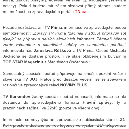
Nova
, událost pokryje především ve svém zpravodajství (Televizní
noviny). Pokud budete mít zájem sledovat přímý přenos, budete
mít možnost na zpravodajském portálu
TN.cz
.
GY
Pozadu nezůstává ani
TV Prima
, informace ve zpravodajství budou
 SE STÁT BLOGEREM
samozřejmostí: „
Zprávy TV Prima (začínají v 18:55) připravují šot
týkající se příprav a dalších aktuálních informací. Zároveň během
EX BLOGERA
zpráv vstoupíme s aktuálními záběry ze samotného pohřbu,
“
informovala nás
Jaroslava Růžková
z TV Prima. Osobě Michaela
Jacksona se dostane prostoru i ve stále oblíbenějším bulvárním
TOP STAR Magazínu
s
Mahulenou Bočanovou
.
UZE
Samostatný speciální pořad připravuje na dnešní pozdní večer i
X DISKUTÉRA NA RADIOTV
slovenská
TV JOJ
, krátce před desátou večerní se se zpěvákem
rozloučí ve zpravodajské relaci
NOVINY PLUS
.
IV STARŠÍCH DISKUZÍ
TV Barrandov
žádný speciální pořad nenasadí, informace se ale
dostanou do zpravodajského formátu
Hlavní zprávy
, ty o
prázdninách začínají ve 22:45 (pouze ve všední dny).
Informacím se nevyhýbá ani zpravodajsko-publicistická stanice
Z1
.
Kolik prostoru dostane pohřeb legendy ve vysílání Z1? „
Reportáže