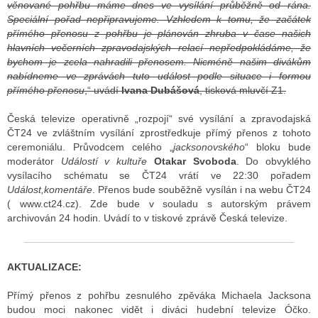
věnované pohřbu máme dnes ve vysílání průběžně od rána.
Speciální pořad nepřipravujeme. Vzhledem k tomu, že začátek
přímého přenosu z pohřbu je plánován zhruba v čase našich
hlavních večerních zpravodajských relací nepředpokládáme, že
bychom je zcela nahradili přenosem. Nicméně našim divákům
nabídneme ve zprávách tuto událost podle situace i formou
přímého přenosu
,“ uvádí
Ivana Dubášová
, tisková mluvčí Z1.
Česká televize operativně „rozpojí“ své vysílání a zpravodajská
ČT24 ve zvláštním vysílání zprostředkuje přímý přenos z tohoto
ceremoniálu. Průvodcem celého „
jacksonovského
“ bloku bude
moderátor
Událostí v kultuře
Otakar Svoboda
. Do obvyklého
vysílacího schématu se ČT24 vrátí ve 22:30 pořadem
Událost,komentáře
. Přenos bude souběžně vysílán i na webu ČT24
( www.ct24.cz). Zde bude v souladu s autorským právem
archivován 24 hodin. Uvádí to v tiskové zprávě Česká televize.
AKTUALIZACE:
Přímý přenos z pohřbu zesnulého zpěváka Michaela Jacksona
budou moci nakonec vidět i diváci hudební televize Óčko.