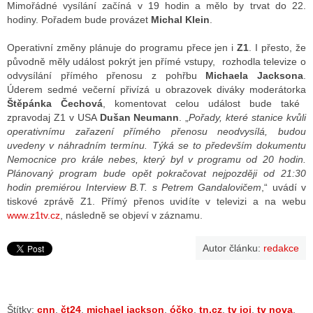
Mimořádné vysílání začíná v 19 hodin a mělo by trvat do 22.
hodiny. Pořadem bude provázet
Michal Klein
.
Operativní změny plánuje do programu přece jen i
Z1
. I přesto, že
původně měly událost pokrýt jen přímé vstupy, rozhodla televize o
odvysílání přímého přenosu z pohřbu
Michaela Jacksona
.
Úderem sedmé večerní přivízá u obrazovek diváky moderátorka
Štěpánka Čechová
, komentovat celou událost bude také
zpravodaj Z1 v USA
Dušan Neumann
. „
Pořady, které stanice kvůli
operativnímu zařazení přímého přenosu neodvysílá, budou
uvedeny v náhradním termínu. Týká se to především dokumentu
Nemocnice pro krále nebes, který byl v programu od 20 hodin.
Plánovaný program bude opět pokračovat nejpozději od 21:30
hodin premiérou Interview B.T. s Petrem Gandalovičem
,“ uvádí v
tiskové zprávě Z1. Přímý přenos uvidíte v televizi a na webu
www.z1tv.cz
, následně se objeví v záznamu.
Autor článku:
redakce
Štítky:
cnn
,
čt24
,
michael jackson
,
óčko
,
tn.cz
,
tv joj
,
tv nova
,