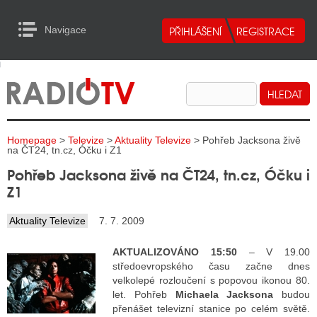
Navigace
urn to Content
Navigace
E
ALITY RADIA
ALITY TELEVIZE
Homepage
>
Televize
>
Aktuality Televize
> Pohřeb Jacksona živě
ALITY INTERNET
na ČT24, tn.cz, Óčku i Z1
Pohřeb Jacksona živě na ČT24, tn.cz, Óčku i
ALITY TISK
Z1
Aktuality Televize
7. 7. 2009
ALITY RADIA
AKTUALIZOVÁNO 15:50
– V 19.00
S RÁDIÍ
středoevropského času začne dnes
velkolepé rozloučení s popovou ikonou 80.
ECHOVOST RÁDIÍ
let. Pohřeb
Michaela Jacksona
budou
přenášet televizní stanice po celém světě.
O VYSÍLAČE