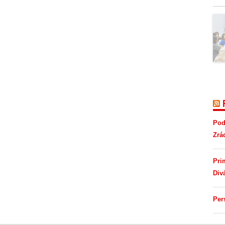
Pod
Zrá
Pri
Div
Per