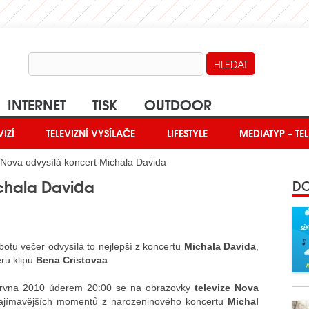
INTERNET
TISK
OUTDOOR
VIZÍ
TELEVIZNÍ VYSÍLAČE
LIFESTYLE
MEDIATYP – TEL
Nova odvysílá koncert Michala Davida
chala Davida
DO
otu večer odvysílá to nejlepší z koncertu
Michala Davida
,
ru klipu
Bena Cristovaa
.
ervna 2010 úderem 20:00 se na obrazovky
televize Nova
zajímavějších momentů z narozeninového koncertu
Michal