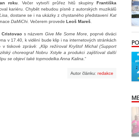
an roku
. Večer vytvoří průřez hitů skupiny
Františka
toval kariéru. Chybět nebudou písně z autorských muzikálů
Lisa
, dostane se i na ukázky z chystaného představení
Kat
ormace
DaMiChi
. Večerem provede
Leoš Mareš
.
Cristovao
s názvem
Give Me Some More
, poprvé diváci
na v 17.40, k vidění bude klip i na internetových stránkách
PO
e v tiskové zprávě: „
Klip režíroval Kryštof Michal (Support
zilský choreograf Nobru Xstyle a produkci zajišťoval další
ipu se objeví také topmodelka Anna Kalina
.“
Autor článku:
redakce
ME