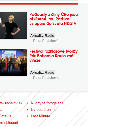
Podcasty z dílny ČRo jsou
oblíbené, mujRozhlas
vstupuje do světa HbbTV
Aktuality
,
Radio
Petra Poláchová
Festival rozhlasové tvorby
Prix Bohemia Radio zná
vítěze
Aktuality
,
Radio
Petra Poláchová
ww.rada-rtv.sk
Kuchyně fotogalerie
ná
Evropa 2 online
Octavia
Last Minute
é oblečení