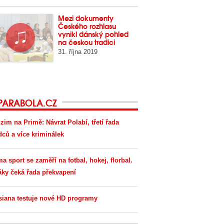
Mezi dokumenty
Českého rozhlasu
vynikl dánský pohled
na českou tradici
31. října 2019
PARABOLA.CZ
zim na Primě: Návrat Polabí, třetí řada
dců a více kriminálek
ma sport se zaměří na fotbal, hokej, florbal.
áky čeká řada překvapení
siana testuje nové HD programy