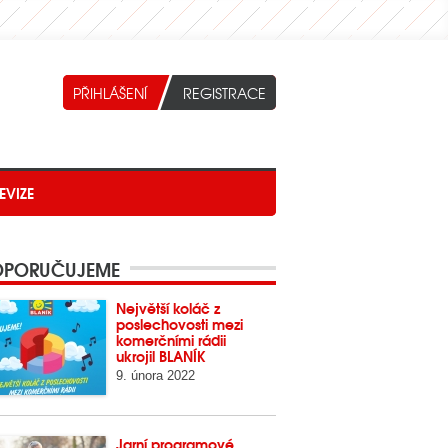
EVIZE
PORUČUJEME
Největší koláč z
poslechovosti mezi
komerčními rádii
ukrojil BLANÍK
9. února 2022
Jarní programové