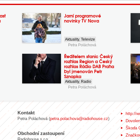
ast
Jarní programové
a
novinky TV Nova
Aktuality
,
Televize
Petra Poláchová
Ředitelem stanic Český
rozhlas Region a Český
rozhlas Rádio DAB Praha
byl jmenován Petr
Sznapka
Aktuality
,
Radio
Petra Poláchová
Kontakt
http://w
Petra Poláchová (
petra.polachova@radiohouse.cz
)
Dovole
Škoda 
Obchodní zastoupení
Značkov
Radiohouse s.r.o.