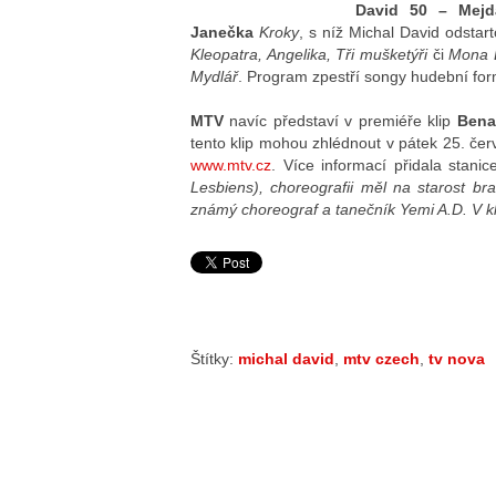
David 50 – Mejd
Janečka
Kroky
, s níž Michal David odstar
Kleopatra, Angelika, Tři mušketýři
či
Mona 
Mydlář
. Program zpestří songy hudební f
MTV
navíc představí v premiéře klip
Bena 
tento klip mohou zhlédnout v pátek 25. červ
www.mtv.cz
. Více informací přidala stanic
Lesbiens), choreografii měl na starost bra
známý choreograf a tanečník Yemi A.D. V kl
Štítky:
michal david
,
mtv czech
,
tv nova