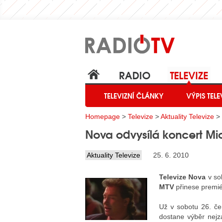
RADIO
TELEVIZE
TELEVIZNÍ ČLÁNKY
VÝPIS TELE
Homepage
>
Televize
>
Aktuality Televize
> 
Nova odvysílá koncert Mi
Aktuality Televize
25. 6. 2010
Televize Nova
v sob
MTV
přinese premié
Už v sobotu 26. č
dostane výběr nej