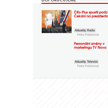
ČRo Plus spustil podc
Čekání na prezident
Aktuality
,
Radio
Petra Poláchová
Personální změny v
marketingu TV Nova
Aktuality
,
Televize
Petra Poláchová