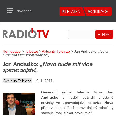
Navigace
urn to Content
Navigace
E
ALITY RADIA
ALITY TELEVIZE
Homepage
>
Televize
>
Aktuality Televize
> Jan Andruško: „
Nova
ALITY INTERNET
bude mít více zpravodajství
„
Jan Andruško: „
Nova bude mít více
ALITY TISK
zpravodajství
„
Aktuality Televize
9. 1. 2011
ALITY RADIA
Generální ředitel televize Nova
Jan
S RÁDIÍ
Andruško
v neděli potvrdil chystané
novinky ve zpravodajství,
televize Nova
ECHOVOST RÁDIÍ
připravuje rozšíření zpravodajský relací, ty
stávající mají získat novou tvář.
O VYSÍLAČE