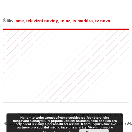
GY
Štítky:
cme
,
televizní noviny
,
tn.cz
,
tv markíza
,
tv nova
 SE STÁT BLOGEREM
EX BLOGERA
UZE
X DISKUTÉRA NA RADIOTV
IV STARŠÍCH DISKUZÍ
Tento portál mediálně zastupuje Impression Media, s.r.o.
Na tomto webu zpracováváme cookies potřebné pro jeho
fungování a analytiku, v případě udělení souhlasu také cookies pro
© Copyright RadiaCZ s.r.o., IČO: 06533434, Sídlo: Koperníkova 794
účely cílení reklamy a personalizaci reklam. K tomu využíváme své
partnery pro sociální média, inzerci a analýzy. Více informací o
Vinohrady, 120 00 Praha 2