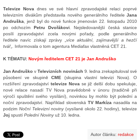
Televize Nova
dnes ve své hlavní zpravodajské relaci poprvé
televizním divákům představila nového generálního ředitele
Jana
ALITY TELEVIZE
Andruška
, jenž byl do nové funkce jmenován 22. listopadu 2010
po odchozím
Petru Dvořákovi
. Nejsledovanější česká stanice
 TELEVIZÍ
posílí zpravodajství zcela novými pořady, podle generálního
ředitele navíc získají zprávy „
více aktuální, zajímavější a hezčí
VIZNÍ VYSÍLAČE
tvář
„. Informovala o tom agentura Mediafax vlastněná CET 21.
K TÉMATU:
Novým ředitelem CET 21 je Jan Andruško
ALITY INTERNET
Jan Andruško
v
Televizních novinách
9. ledna zrekapituloval své
působení ve skupině
CME
(skupina vlastní televizi Nova). O
RNETOVÁ RÁDIA
rozšíření zpravodajství
televize Nova
se již delší dobu spekuluje,
nové relace nasadí TV Nova pravědobně v únoru (tradičně při
RNETOVÉ STRÁNKY RÁDIÍ
výročí spuštění svého vysílání), novinkou by mohlo být polední a
noční zpravodajství. Například slovenská
TV Markíza
nasadila na
RNETOVÉ STRÁNKY TV
podzim
Noční Televizní noviny
(vysílané okolo 22. hodiny), televize
Joj
spustí
Polední Noviny
už 10. ledna.
ALITY TISK
Autor článku:
redakce