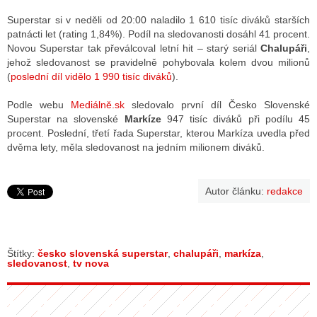
Superstar si v neděli od 20:00 naladilo 1 610 tisíc diváků starších
patnácti let (rating 1,84%). Podíl na sledovanosti dosáhl 41 procent.
ALITY TELEVIZE
Novou Superstar tak převálcoval letní hit – starý seriál
Chalupáři
,
jehož sledovanost se pravidelně pohybovala kolem dvou milionů
 TELEVIZÍ
(
poslední díl vidělo 1 990 tisíc diváků
).
VIZNÍ VYSÍLAČE
Podle webu
Mediálně.sk
sledovalo první díl Česko Slovenské
Superstar na slovenské
Markíze
947 tisíc diváků při podílu 45
procent. Poslední, třetí řada Superstar, kterou Markíza uvedla před
dvěma lety, měla sledovanost na jedním milionem diváků.
ALITY INTERNET
RNETOVÁ RÁDIA
Autor článku:
redakce
RNETOVÉ STRÁNKY RÁDIÍ
RNETOVÉ STRÁNKY TV
Štítky:
česko slovenská superstar
,
chalupáři
,
markíza
,
sledovanost
,
tv nova
ALITY TISK