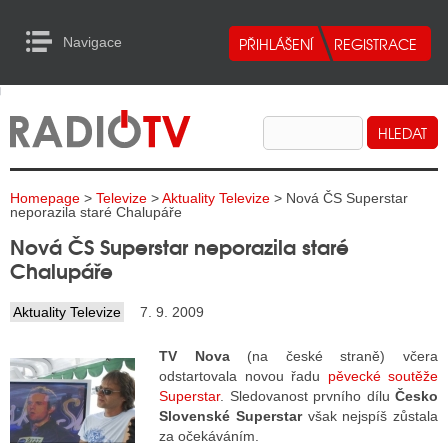
Navigace
urn to Content
Navigace
E
ALITY RADIA
ALITY TELEVIZE
Homepage
>
Televize
>
Aktuality Televize
> Nová ČS Superstar
ALITY INTERNET
neporazila staré Chalupáře
Nová ČS Superstar neporazila staré
ALITY TISK
Chalupáře
Aktuality Televize
7. 9. 2009
ALITY RADIA
TV Nova
(na české straně) včera
S RÁDIÍ
odstartovala novou řadu
pěvecké soutěže
Superstar
. Sledovanost prvního dílu
Česko
ECHOVOST RÁDIÍ
Slovenské Superstar
však nejspíš zůstala
za očekáváním.
O VYSÍLAČE