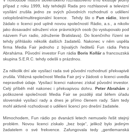
V novodobé historii slovenského rozhlasového trhu existuje jediný
případ z roku 1999, kdy tehdejší Rada pro rozhlasové a televizní
vysílání zrušila jedno ze svých původních rozhodnutí o udělení
celoplošné/multiregionální licence. Tehdy šlo o
Fun rádio
, které
GY
žádalo o licenci pod uplně novou společností Rádio, a.s., a nikoliv
jako dosavadní sdružení více právnických osob (to vystupovalo pod
 SE STÁT BLOGEREM
názvem Fun radio, združenie Bratislava). Do licenčního řízení se
tehdy přihlásilo několik dalších žadatelů. Nakonec v něm uspěla
EX BLOGERA
firma Media Fair jednoho z bývalých ředitelů Fun rádia Petra
Abraháma. Původní investor Fun rádia
Boris Kollár
a francouzská
skupina S.E.R.C. tehdy odešli s prázdnou.
UZE
Za několik dní ale vysílací rada své původní rozhodnutí překvapivě
zrušila. Vítězná společnost Media Fair prý v žádosti o licenci uvedla
X DISKUTÉRA NA RADIOTV
nepravdivé údaje. Vysílací licenci nakonec získal původní investor.
IV STARŠÍCH DISKUZÍ
Celý příběh měl nakonec i překvapivou dohru.
Peter Abrahám
z
poškozené společnosti Media Fair se později stal šéfem úřadu
slovenské vysílací rady a dnes je přímo členem rady. Sám tedy
mohl aktivně rozhodovat o udělení licencí pro dnešní žadatele.
Mimochodem, Fun rádio po dvanácti letech nemuselo řešit stejný
problém. Novou licenci získalo „bez boje“, jelikož bylo jediným
žadatelem o své frekvence. Zafungovala tedy „gentlemanská