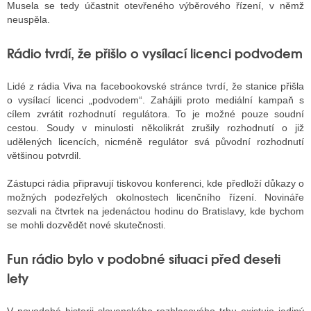
Musela se tedy účastnit otevřeného výběrového řízení, v němž
neuspěla.
ALITY TELEVIZE
Rádio tvrdí, že přišlo o vysílací licenci podvodem
 TELEVIZÍ
Lidé z rádia Viva na facebookovské stránce tvrdí, že stanice přišla
VIZNÍ VYSÍLAČE
o vysílací licenci „podvodem“. Zahájili proto mediální kampaň s
cílem zvrátit rozhodnutí regulátora. To je možné pouze soudní
cestou. Soudy v minulosti několikrát zrušily rozhodnutí o již
udělených licencích, nicméně regulátor svá původní rozhodnutí
ALITY INTERNET
většinou potvrdil.
RNETOVÁ RÁDIA
Zástupci rádia připravují tiskovou konferenci, kde předloží důkazy o
možných podezřelých okolnostech licenčního řízení. Novináře
RNETOVÉ STRÁNKY RÁDIÍ
sezvali na čtvrtek na jedenáctou hodinu do Bratislavy, kde bychom
se mohli dozvědět nové skutečnosti.
RNETOVÉ STRÁNKY TV
Fun rádio bylo v podobné situaci před deseti
lety
ALITY TISK