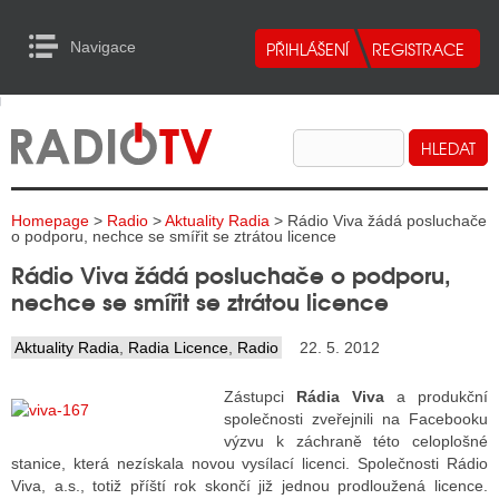
Navigace
urn to Content
Navigace
E
ALITY RADIA
ALITY TELEVIZE
Homepage
>
Radio
>
Aktuality Radia
> Rádio Viva žádá posluchače
ALITY INTERNET
o podporu, nechce se smířit se ztrátou licence
Rádio Viva žádá posluchače o podporu,
ALITY TISK
nechce se smířit se ztrátou licence
Aktuality Radia
,
Radia Licence
,
Radio
22. 5. 2012
ALITY RADIA
Zástupci
Rádia Viva
a produkční
S RÁDIÍ
společnosti zveřejnili na Facebooku
výzvu k záchraně této celoplošné
ECHOVOST RÁDIÍ
stanice, která nezískala novou vysílací licenci. Společnosti Rádio
Viva, a.s., totiž příští rok skončí již jednou prodloužená licence.
O VYSÍLAČE