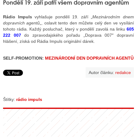
Pondělí 19. září patří všem dopravním agentům
Rádio Impuls
vyhlašuje pondělí 19. září „
Mezinárodním dnem
dopravních agentů
„, oslavit tento den můžete celý den ve vysílání
tohoto rádia. Každý posluchač, který v pondělí zavolá na linku
605
222 007
do zpravodajského pořadu „Doprava 007″ dopravní
hlášení, získá od Rádia Impuls originální dárek.
SELF-PROMOTION:
MEZINÁRODNÍ DEN DOPRAVNÍCH AGENTŮ
Autor článku:
redakce
Štítky:
rádio impuls