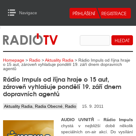
Navigace
urn to Content
Navigace
E
ALITY RADIA
ALITY TELEVIZE
Homepage
>
Radio
>
Aktuality Radia
> Rádio Impuls od října hraje
ALITY INTERNET
o 15 aut, zároveň vyhlašuje pondělí 19. září dnem dopravních
agentů
ALITY TISK
Rádio Impuls od října hraje o 15 aut,
zároveň vyhlašuje pondělí 19. září dnem
dopravních agentů
ALITY RADIA
Aktuality Radia
,
Radia Obecné
,
Radio
15. 9. 2011
S RÁDIÍ
AUDIO UVNITŘ
–
Rádio Impuls
ECHOVOST RÁDIÍ
chystá v nejbližší době několik
speciálních on-air akcí. Do vysílání
O VYSÍLAČE