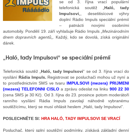
se od 3. října vrací populární
telefonická soutěž „
Haló, tady
Impulsovi
„, desetitisícové výhry
ALITY TELEVIZE
doplní Rádio Impuls speciální prémií
– patnácti novými osobními
 TELEVIZÍ
automobily. Pondělí 19. září vyhlašuje Rádio Impuls „
Mezinárodním
dnem dopravních agentů
„. Každý, kdo se dovolá, získá originální
VIZNÍ VYSÍLAČE
dárek.
„Haló, tady Impulsovi“ se speciální prémií
ALITY INTERNET
Telefonická soutěž „
Haló, tady Impulsovi
“ se od 3. října vrací do
RNETOVÁ RÁDIA
vysílání
Rádia Impuls.
Registrovat se posluchači mohou už nyní a
to prostřednictvím SMS ve tvaru
IMPULSOVI (mezera) PRIJMENI
RNETOVÉ STRÁNKY RÁDIÍ
(mezera) TELEFONNI CISLO
a zprávu odeslat na linku
900 22 30
(cena SMS je 30 Kč). Od 3. října do 23. prosince potom moderátoři
RNETOVÉ STRÁNKY TV
ranního vysílání Rádia Impuls zavolají náhodně vybranému
soutěžícímu, který se musí ohlásit heslem „Haló, tady Impulsovi“.
POSLECHNĚTE SI:
HRA HALÓ, TADY IMPULSOVI SE VRACÍ
ALITY TISK
Posluchač, který splní soutěžní podmínky, získává základní denní