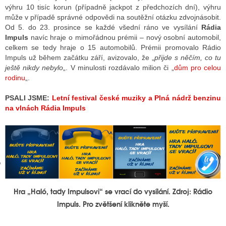
výhru 10 tisíc korun (případně jackpot z předchozích dní), výhru
může v případě správné odpovědi na soutěžní otázku zdvojnásobit.
Od 5. do 23. prosince se každé všední ráno ve vysílání
Rádia
GY
Impuls
navíc hraje o mimořádnou prémii – nový osobní automobil,
celkem se tedy hraje o 15 automobilů. Prémii promovalo Rádio
 SE STÁT BLOGEREM
Impuls už během začátku září, avizovalo, že „
přijde s něčím, co tu
ještě nikdy nebylo
„. V minulosti rozdávalo milion či „
dům pro celou
EX BLOGERA
rodinu
„.
PSALI JSME:
Letní festival české muziky a Plná nádrž benzinu
na vlnách Rádia Impuls
UZE
X DISKUTÉRA NA RADIOTV
IV STARŠÍCH DISKUZÍ
Hra „Haló, tady Impulsovi“ se vrací do vysílání. Zdroj: Rádio
Impuls. Pro zvětšení klikněte myší.