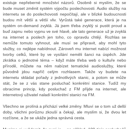
existuje nepřeberné množství názorů. Osobně si myslím, že se
bude muset změnit systém výpočtu poslechovosti. Audio služby na
internetu se do poslechovosti nepočítají, ale v blízké budoucnosti
budou mít větší a větší vliv. Vyrůstá také generace, která je na
systém on-demand zvyklá. Já jsem třeba zvyklý si pustit proud a
buď zapnu nebo vypnu ve své hlavě, ale tato generace už je zvyklá
na internet a poslech jen toho, co opravdu chtějí. Rozhlas se
nemůže tomuto vyhnout, ale musí se připravit, aby mohl tyto
služby, co nejlépe nabídnout. Zároveň mu internet nabízí možnost
tvorby celků, které by ve vysílání neměli šanci na úspěch. Jde
zkrátka o jednotné téma – když máte třeba web o kultuře nebo
přírodě, můžete na něm nabízet tematické audioslužby, které
původně jdou napříč celým rozhlasem. Takže vy budete na
internetu skládat pořady z jednotlivých stanic, a potom se může
stát, že se z vás stane posluchač konkrétní stanice. Tudíž my
obracíme princip, kdy posluchač z FM přijde na internet, ale
internetový uživatel naladí konkrétní stanici na FM.
Všechno se prolíná a přichází velké změny. Mluví se o tom už delší
doby, všichni porůznu zkouší a čekají, ale myslím si, že dvou let
rozčísne, a že se ukáže jedna správná cesta.