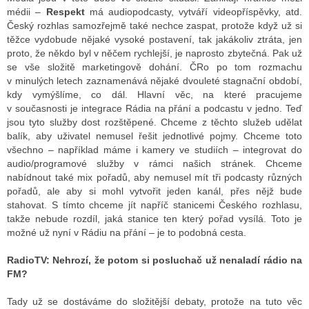
médii –
Respekt
má audiopodcasty, vytváří videopříspěvky, atd.
Český rozhlas samozřejmě také nechce zaspat, protože když už si
těžce vydobude nějaké vysoké postavení, tak jakákoliv ztráta, jen
proto, že někdo byl v něčem rychlejší, je naprosto zbytečná. Pak už
se vše složitě marketingově dohání. ČRo po tom rozmachu
v minulých letech zaznamenává nějaké dvouleté stagnační období,
kdy vymýšlíme, co dál. Hlavní věc, na které pracujeme
v současnosti je integrace Rádia na přání a podcastu v jedno. Teď
jsou tyto služby dost rozštěpené. Chceme z těchto služeb udělat
balík, aby uživatel nemusel řešit jednotlivé pojmy. Chceme toto
všechno – například máme i kamery ve studiích – integrovat do
audio/programové služby v rámci našich stránek. Chceme
nabídnout také mix pořadů, aby nemusel mít tři podcasty různých
pořadů, ale aby si mohl vytvořit jeden kanál, přes nějž bude
stahovat. S tímto chceme jít napříč stanicemi Českého rozhlasu,
takže nebude rozdíl, jaká stanice ten který pořad vysílá. Toto je
možné už nyní v Rádiu na přání – je to podobná cesta.
RadioTV: Nehrozí, že potom si posluchač už nenaladí rádio na
FM?
Tady už se dostáváme do složitější debaty, protože na tuto věc