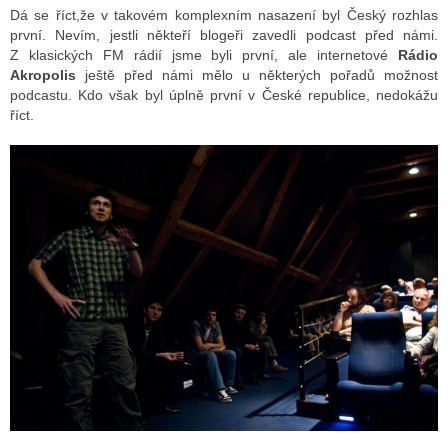
Dá se říct,že v takovém komplexním nasazení byl Český rozhlas
první. Nevím, jestli někteří blogeři zavedli podcast před námi.
Z klasických FM rádií jsme byli první, ale internetové
Rádio
Akropolis
ještě před námi mělo u některých pořadů možnost
podcastu. Kdo však byl úplně první v České republice, nedokážu
říct.