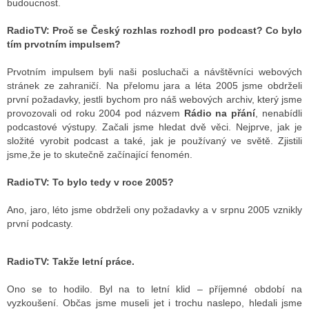
budoucnost.
RadioTV: Proč se Český rozhlas rozhodl pro podcast? Co bylo
tím prvotním impulsem?
ALITY TELEVIZE
 TELEVIZÍ
Prvotním impulsem byli naši posluchači a návštěvníci webových
stránek ze zahraničí. Na přelomu jara a léta 2005 jsme obdrželi
VIZNÍ VYSÍLAČE
první požadavky, jestli bychom pro náš webových archiv, který jsme
provozovali od roku 2004 pod názvem
Rádio na přání
, nenabídli
podcastové výstupy. Začali jsme hledat dvě věci. Nejprve, jak je
složité vyrobit podcast a také, jak je používaný ve světě. Zjistili
ALITY INTERNET
jsme,že je to skutečně začínající fenomén.
RNETOVÁ RÁDIA
RadioTV: To bylo tedy v roce 2005?
RNETOVÉ STRÁNKY RÁDIÍ
Ano, jaro, léto jsme obdrželi ony požadavky a v srpnu 2005 vznikly
první podcasty.
RNETOVÉ STRÁNKY TV
RadioTV: Takže letní práce.
ALITY TISK
Ono se to hodilo. Byl na to letní klid – příjemné období na
vyzkoušení. Občas jsme museli jet i trochu naslepo, hledali jsme