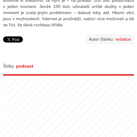
Musíme si uvědomit, že nyní je – na příklad- 100 tisíc posluchačů
v jeden moment. Jenže 100 tisíc uživatelů určité služby v jeden
moment je zcela jiným problémem – datové toky, atd. Hlavní věci
jsou v možnostech. Internet je pružnější, nabízí více možností a dá
se říct, že dává rozhlasu křídla.
Autor článku:
redakce
Štítky:
podcast