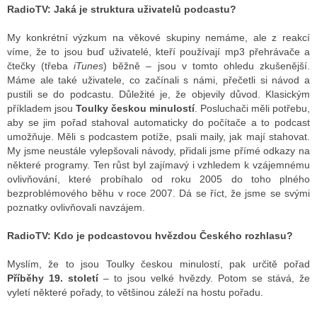
RadioTV: Jaká je struktura uživatelů podcastu?
My konkrétní výzkum na věkové skupiny nemáme, ale z reakcí
víme, že to jsou buď uživatelé, kteří používají mp3 přehrávače a
čtečky (třeba
iTunes
) běžně – jsou v tomto ohledu zkušenější.
Máme ale také uživatele, co začínali s námi, přečetli si návod a
pustili se do podcastu. Důležité je, že objevily důvod. Klasickým
příkladem jsou
Toulky českou minulostí
. Posluchači měli potřebu,
aby se jim pořad stahoval automaticky do počítače a to podcast
umožňuje. Měli s podcastem potíže, psali maily, jak mají stahovat.
My jsme neustále vylepšovali návody, přidali jsme přímé odkazy na
některé programy. Ten růst byl zajímavý i vzhledem k vzájemnému
ovlivňování, které probíhalo od roku 2005 do toho plného
bezproblémového běhu v roce 2007. Dá se říct, že jsme se svými
poznatky ovlivňovali navzájem.
RadioTV: Kdo je podcastovou hvězdou Českého rozhlasu?
Myslím, že to jsou Toulky českou minulostí, pak určitě pořad
Příběhy 19. století
– to jsou velké hvězdy. Potom se stává, že
vyletí některé pořady, to většinou záleží na hostu pořadu.