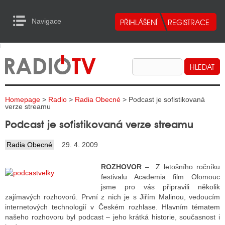
Navigace
urn to Content
Navigace
E
ALITY RADIA
ALITY TELEVIZE
Homepage
>
Radio
>
Radia Obecné
> Podcast je sofistikovaná
ALITY INTERNET
verze streamu
Podcast je sofistikovaná verze streamu
ALITY TISK
Radia Obecné
29. 4. 2009
ALITY RADIA
ROZHOVOR
– Z letošního ročníku
festivalu Academia film Olomouc
S RÁDIÍ
jsme pro vás připravili několik
zajímavých rozhovorů. První z nich je s Jiřím Malinou, vedoucím
ECHOVOST RÁDIÍ
internetových technologií v Českém rozhlase. Hlavním tématem
našeho rozhovoru byl podcast – jeho krátká historie, současnost i
O VYSÍLAČE