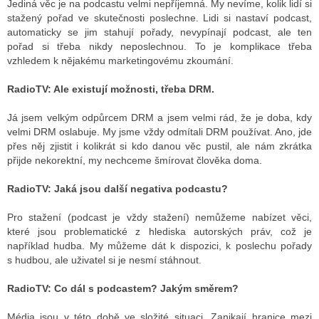
Jediná věc je na podcastu velmi nepříjemná. My nevíme, kolik lidí si
stažený pořad ve skutečnosti poslechne. Lidi si nastaví podcast,
automaticky se jim stahují pořady, nevypínají podcast, ale ten
pořad si třeba nikdy neposlechnou. To je komplikace třeba
vzhledem k nějakému marketingovému zkoumání.
RadioTV: Ale existují možnosti, třeba DRM.
Já jsem velkým odpůrcem DRM a jsem velmi rád, že je doba, kdy
velmi DRM oslabuje. My jsme vždy odmítali DRM používat. Ano, jde
přes něj zjistit i kolikrát si kdo danou věc pustil, ale nám zkrátka
přijde nekorektní, my nechceme šmírovat člověka doma.
RadioTV: Jaká jsou další negativa podcastu?
Pro stažení (podcast je vždy stažení) nemůžeme nabízet věci,
které jsou problematické z hlediska autorských práv, což je
například hudba. My můžeme dát k dispozici, k poslechu pořady
s hudbou, ale uživatel si je nesmí stáhnout.
RadioTV: Co dál s podcastem? Jakým směrem?
Média jsou v této době ve složité situaci. Zanikají hranice mezi