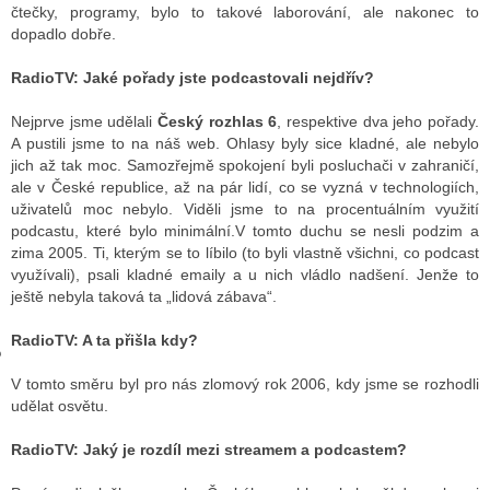
čtečky, programy, bylo to takové laborování, ale nakonec to
dopadlo dobře.
GY
RadioTV: Jaké pořady jste podcastovali nejdřív?
 SE STÁT BLOGEREM
Nejprve jsme udělali
Český rozhlas 6
, respektive dva jeho pořady.
A pustili jsme to na náš web. Ohlasy byly sice kladné, ale nebylo
EX BLOGERA
jich až tak moc. Samozřejmě spokojení byli posluchači v zahraničí,
ale v České republice, až na pár lidí, co se vyzná v technologiích,
uživatelů moc nebylo. Viděli jsme to na procentuálním využití
podcastu, které bylo minimální.V tomto duchu se nesli podzim a
UZE
zima 2005. Ti, kterým se to líbilo (to byli vlastně všichni, co podcast
využívali), psali kladné emaily a u nich vládlo nadšení. Jenže to
X DISKUTÉRA NA RADIOTV
ještě nebyla taková ta „lidová zábava“.
IV STARŠÍCH DISKUZÍ
RadioTV: A ta přišla kdy?
V tomto směru byl pro nás zlomový rok 2006, kdy jsme se rozhodli
udělat osvětu.
RadioTV: Jaký je rozdíl mezi streamem a podcastem?