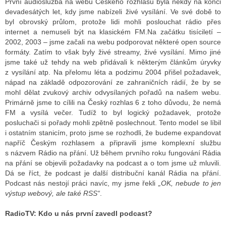
První audioslužba na webu Českého rozhlasu byla někdy na konci
devadesátých let, kdy jsme nabízeli živé vysílání. Ve své době to
byl obrovský průlom, protože lidi mohli poslouchat rádio přes
internet a nemuseli být na klasickém FM.Na začátku tisíciletí –
2002, 2003 – jsme začali na webu podporovat některé open source
formáty. Zatím to však byly živé streamy, živé vysílání. Mimo jiné
jsme také už tehdy na web přidávali k některým článkům úryvky
z vysílání atp. Na přelomu léta a podzimu 2004 přišel požadavek,
nápad na základě odpozorování ze zahraničních rádií, že by se
mohl dělat zvukový archiv odvysílaných pořadů na našem webu.
Primárně jsme to cílili na Český rozhlas 6 z toho důvodu, že nemá
FM a vysílá večer. Tudíž to byl logický požadavek, protože
posluchači si pořady mohli zpětně poslechnout. Tento model se líbil
i ostatním stanicím, proto jsme se rozhodli, že budeme expandovat
napříč Českým rozhlasem a připravili jsme komplexní službu
s názvem Rádio na přání. Už během prvního roku fungování Rádia
na přání se objevili požadavky na podcast a o tom jsme už mluvili.
Dá se říct, že podcast je další distribuční kanál Rádia na přání.
Podcast nás nestojí práci navíc, my jsme řekli
„OK, nebude to jen
výstup webový, ale také RSS“
.
RadioTV: Kdo u nás první zavedl podcast?