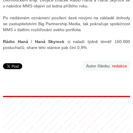
Olomouckém kraji. Dvojice značek Rádio Haná a Haná Skyrock se
v nabídce MMS objeví od ledna příštího roku.
Po nedávném oznámení posílení šesti novými na základě dohody
ALITY TELEVIZE
se zastupitelstvím Big Partnership Media, tak pokračuje společnost
MMS v dalším rozšířování svého portfolia.
 TELEVIZÍ
Rádio Haná
/
Haná Skyrock
si naladí týdně téměř 160.000
VIZNÍ VYSÍLAČE
posluchačů, share této stanice pak činí 0,9%.
ALITY INTERNET
Autor článku:
redakce
RNETOVÁ RÁDIA
RNETOVÉ STRÁNKY RÁDIÍ
RNETOVÉ STRÁNKY TV
ALITY TISK