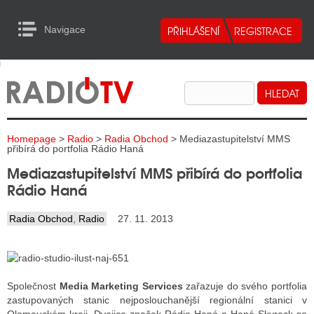
Navigace
urn to Content
Navigace
E
ALITY RADIA
ALITY TELEVIZE
Homepage
>
Radio
>
Radia Obchod
> Mediazastupitelství MMS
ALITY INTERNET
přibírá do portfolia Rádio Haná
Mediazastupitelství MMS přibírá do portfolia
ALITY TISK
Rádio Haná
Radia Obchod
,
Radio
27. 11. 2013
ALITY RADIA
S RÁDIÍ
ECHOVOST RÁDIÍ
Společnost
Media Marketing Services
zařazuje do svého portfolia
zastupovaných stanic nejposlouchanější regionální stanici v
O VYSÍLAČE