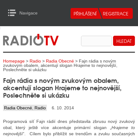
Navigace
urn to Content
Navigace
E
ALITY RADIA
ALITY TELEVIZE
Homepage
>
Radio
>
Radia Obecné
> Fajn rádia s novým
ALITY INTERNET
zvukovým obalem, akcentují slogan Hrajeme to nejnovější,
Poslechněte si ukázku
ALITY TISK
Fajn rádia s novým zvukovým obalem,
akcentují slogan Hrajeme to nejnovější,
Poslechněte si ukázku
ALITY RADIA
Radia Obecné
,
Radio
6. 10. 2014
S RÁDIÍ
Programová síť Fajn rádií dnes představila zbrusu nový zvukový
ECHOVOST RÁDIÍ
obal, který ještě více akcentuje primární slogan „
Hrajeme to
nejnovější
“. Cílem bylo přiblížit se trendům a zvuku současných
O VYSÍLAČE