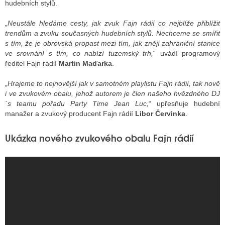
hudebních stylů.
„
Neustále hledáme cesty, jak zvuk Fajn rádií co nejblíže přiblížit
ALITY TELEVIZE
trendům a zvuku současných hudebních stylů. Nechceme se smířit
s tím, že je obrovská propast mezi tím, jak znějí zahraniční stanice
 TELEVIZÍ
ve srovnání s tím, co nabízí tuzemský trh,
“ uvádí programový
ředitel Fajn rádií
Martin Maďarka
.
VIZNÍ VYSÍLAČE
„
Hrajeme to nejnovější jak v samotném playlistu Fajn rádií, tak nově
i ve zvukovém obalu, jehož autorem je člen našeho hvězdného DJ
´s teamu pořadu Party Time Jean Luc,
“ upřesňuje hudební
ALITY INTERNET
manažer a zvukový producent Fajn rádií
Libor Červinka
.
RNETOVÁ RÁDIA
Ukázka nového zvukového obalu Fajn rádií
RNETOVÉ STRÁNKY RÁDIÍ
RNETOVÉ STRÁNKY TV
ALITY TISK