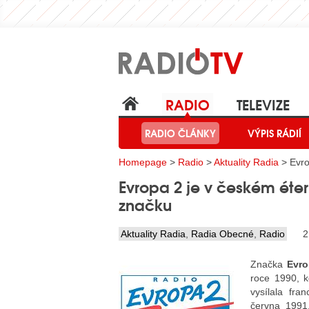
RADIO
TELEVIZE
RADIO ČLÁNKY
VÝPIS RÁDIÍ
Homepage
>
Radio
>
Aktuality Radia
> Evro
Evropa 2 je v českém éteru
značku
Aktuality Radia
,
Radia Obecné
,
Radio
2
Značka
Evro
roce 1990, k
vysílala fra
června 1991