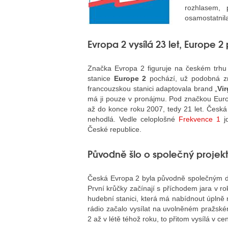
rozhlasem, 
osamostatnila
Evropa 2 vysílá 23 let, Europe 2
Značka Evropa 2 figuruje na českém trhu 
stanice
Europe 2
pochází, už podobná zn
francouzskou stanici adaptovala brand „
Vi
má ji pouze v pronájmu. Pod značkou Europ
až do konce roku 2007, tedy 21 let. Česk
nehodlá. Vedle celoplošné
Frekvence 1
jd
České republice.
Původně šlo o společný projek
Česká Evropa 2 byla původně společným d
První krůčky začínají s příchodem jara v 
hudební stanici, která má nabídnout úplně 
rádio začalo vysílat na uvolněném pražsk
2 až v létě téhož roku, to přitom vysílá v cen