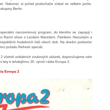
et. Nakonec si pořad posluchače získal ve velkém počtu.
skupiny Berlin.
peciální narozeninový program, do kterého se zapojují i
rámci Ranní show s Leošem Marešem, Patrikem Hezuckým a
největších hudebních hitů všech dob. Na dnešní podvečer
mci pořadu Refresh speciál.
y 2 včetně unikátních zvukových ukázek, doporučujeme vám
i lety k tehdejšímu 20. výročí rádia Evropa 2.
dia Evropa 2