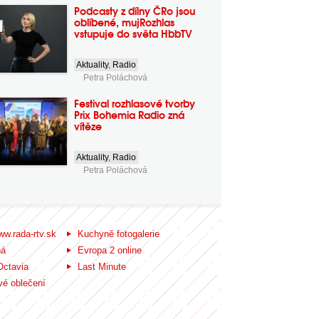
Podcasty z dílny ČRo jsou
oblíbené, mujRozhlas
vstupuje do světa HbbTV
Aktuality
,
Radio
Petra Poláchová
Festival rozhlasové tvorby
Prix Bohemia Radio zná
vítěze
Aktuality
,
Radio
Petra Poláchová
ww.rada-rtv.sk
Kuchyně fotogalerie
ná
Evropa 2 online
Octavia
Last Minute
é oblečení