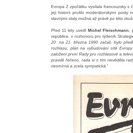
Evropa 2 zpočátku vysílala francouzsky s 
její historii prošlo moderátorskými posty
slavnými staly možná až právě po této zkuš
Před 11 lety uvedl
Michel Fleischmann
, 
republice, v rozhovoru pro týdeník Strategie
20. na 21. března 1990 začali, bylo pře
rozhlasu, plán na vybudování sítě Evropy
založení první Rady pro rozhlasové a televi
pravdě řečeno, rada si s tím nevěděla rady.
nesmírná a zcela sympatická.
”