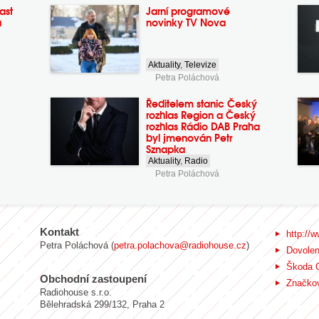
ast
Jarní programové
a
novinky TV Nova
Aktuality
,
Televize
Petra Poláchová
Ředitelem stanic Český
rozhlas Region a Český
rozhlas Rádio DAB Praha
byl jmenován Petr
Sznapka
Aktuality
,
Radio
Petra Poláchová
Kontakt
http://w
Petra Poláchová (
petra.polachova@radiohouse.cz
)
Dovole
Škoda 
Obchodní zastoupení
Značkov
Radiohouse s.r.o.
Bělehradská 299/132, Praha 2