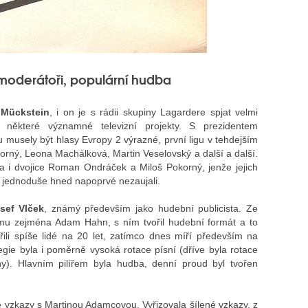
 moderátoři, populární hudba
 Mückstein
, i on je s rádii skupiny Lagardere spjat velmi
 některé významné televizní projekty. S prezidentem
 musely být hlasy Evropy 2 výrazné, první ligu v tehdejším
orný, Leona Machálková, Martin Veselovský a další a další.
a i dvojice Roman Ondráček a Miloš Pokorný, jenže jejich
y jednoduše hned napoprvé nezaujali.
sef Vlček
, známý především jako hudební publicista. Ze
 mu zejména Adam Hahn, s ním tvořil hudební formát a to
ořili spíše lidé na 20 let, zatímco dnes míří především na
tegie byla i poměrně vysoká rotace písní (dříve byla rotace
y). Hlavním pilířem byla hudba, denní proud byl tvořen
tné vzkazy s Martinou Adamcovou. Vyřizovala šílené vzkazy, z