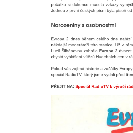
počátku si dokonce musela vzkazy vymýšl
Jednou z první českých písní byla píseň od 
Narozeniny s osobnostmi
Evropa 2 dnes během celého dne nabízí s
někdejší moderátoři této stanice. Už v 
Lucií Šilhánovou zahrála
Evropa 2
dvacet 
chystá vyhlášení vítězů Hudebních cen v rá
Pokud vás zajímá historie a začátky Evrop
speciál RadioTV, který jsme vydali před třem
PŘEJIT NA:
Speciál RadioTV k výročí rá