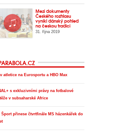
Mezi dokumenty
Českého rozhlasu
vynikl dánský pohled
na českou tradici
31. října 2019
PARABOLA.CZ
v atletice na Eurosportu a HBO Max
AL+ s exkluzivními právy na fotbalové
těže v subsaharské Africe
 Šport přinese čtvrtfinále MS házenkářek do
et