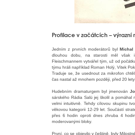
Profilace v začátcích – výrazní
Jedním z prvních moderátorů byl
Michal
dlouhou dobu, na starosti měl však i
Fleischmannem vytvářel tým, už od počátku
týmu hráli například Roman Holý, Vítek Pok
Traduje se, že usednout za mikrofon chtěl
čas nastal až mnohem později, před 20 let
Hudebním dramaturgem byl jmenován
Jo
sárského Rádia Salü jej školil a pomáhal
velmi intuitivně. Tehdy cílovou skupinu tv
věkovou kategorii 12-29 let. Součástí stra
přes 6 hodin oproti dnes zhruba 4 hodin
moderovanými bloky.
První, co se objevilo v češtině, byly Milos