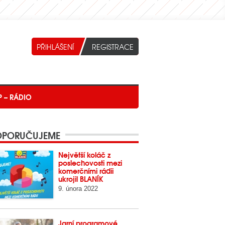
P – RÁDIO
PORUČUJEME
Největší koláč z
poslechovosti mezi
komerčními rádii
ukrojil BLANÍK
9. února 2022
Jarní programové