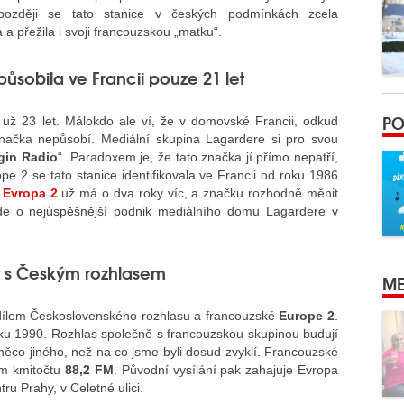
později se tato stanice v českých podmínkách zcela
 a přežila i svoji francouzskou „matku“.
 působila ve Francii pouze 21 let
PO
už 23 let. Málokdo ale ví, že v domovské Francii, odkud
ačka nepůsobí. Mediální skupina Lagardere si pro svou
rgin Radio
“. Paradoxem je, že tato značka jí přímo nepatří,
e 2 se tato stanice identifikovala ve Francii od roku 1986
á
Evropa 2
už má o dva roky víc, a značku rozhodně měnit
e o nejúspěšnější podnik mediálního domu Lagardere v
t s Českým rozhlasem
ME
ílem Československého rozhlasu a francouzské
Europe 2
.
roku 1990. Rozhlas společně s francouzskou skupinou budují
něco jiného, než na co jsme byli dosud zvyklí. Francouzské
ém kmitočtu
88,2 FM
. Původní vysílání pak zahajuje Evropa
tru Prahy, v Celetné ulici.