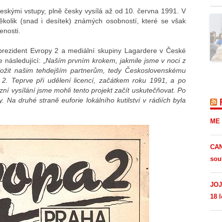
českými vstupy, plně česky vysílá až od 10. června 1991. V
 několik (snad i desítek) známých osobností, které se však
enosti.
prezident Evropy 2 a mediální skupiny Lagardere v České
 následující: „
Naším prvním krokem, jakmile jsme v noci z
dložit našim tehdejším partnerům, tedy Československému
 2. Teprve při udělení licencí, začátkem roku 1991, a po
zní vysílání jsme mohli tento projekt začít uskutečňovat. Po
 Na druhé straně euforie lokálního kutilství v rádiích byla
ME 
CAN
sou
JOJ
18 l