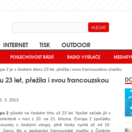
INTERNET
TISK
OUTDOOR
POSLECHOVOST RÁDIÍ
RADIO VYSÍLAČE
MEDIATY
pa 2 je v českém éteru 23 let, přežila i svou francouzskou značku
 23 let, přežila i svou francouzskou
DO
1. 3. 2013
pa 2
působí na českém trhu už 23 let. Vysílat začala již v
onkrétně v noci z 20. na 21. března. Evropa 2 zpočátku
ncouzsky s českými vstupy, plně česky vysílá až od 10.
. Zprvu šlo o spolupráci francouzské značky s Českým