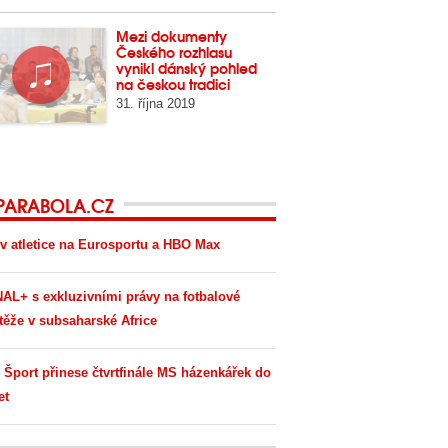
Mezi dokumenty
Českého rozhlasu
vynikl dánský pohled
na českou tradici
31. října 2019
PARABOLA.CZ
v atletice na Eurosportu a HBO Max
AL+ s exkluzivními právy na fotbalové
těže v subsaharské Africe
 Šport přinese čtvrtfinále MS házenkářek do
et