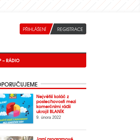
P – RÁDIO
PORUČUJEME
Největší koláč z
poslechovosti mezi
komerčními rádii
ukrojil BLANÍK
9. února 2022
Jarní programové