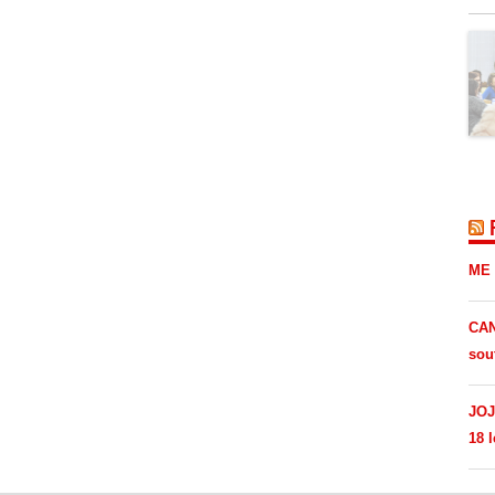
ME 
CAN
sou
JOJ
18 l