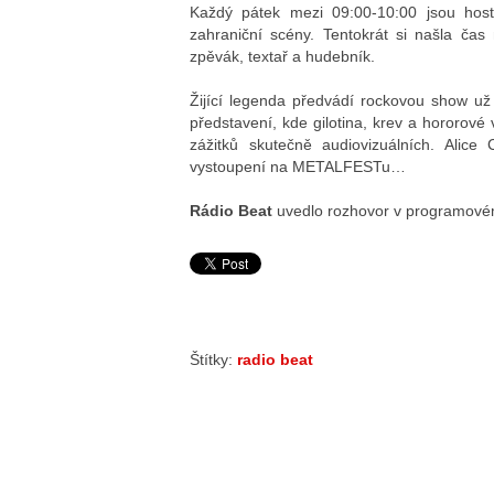
Každý pátek mezi 09:00-10:00 jsou host
zahraniční scény. Tentokrát si našla ča
zpěvák, textař a hudebník.
Žijící legenda předvádí rockovou show už 
představení, kde gilotina, krev a hororové 
zážitků skutečně audiovizuálních. Alic
vystoupení na METALFESTu…
Rádio Beat
uvedlo rozhovor v programovém
Štítky:
radio beat