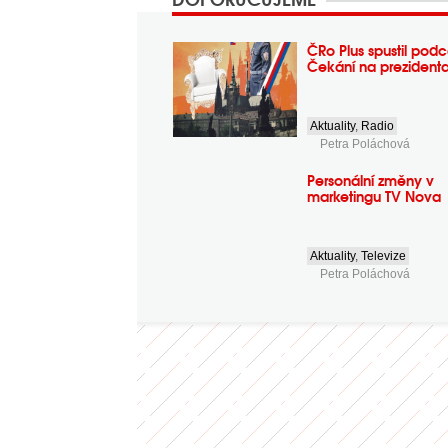
ČRo Plus spustil podc
Čekání na prezident
Aktuality
,
Radio
Petra Poláchová
Personální změny v
marketingu TV Nova
Aktuality
,
Televize
Petra Poláchová