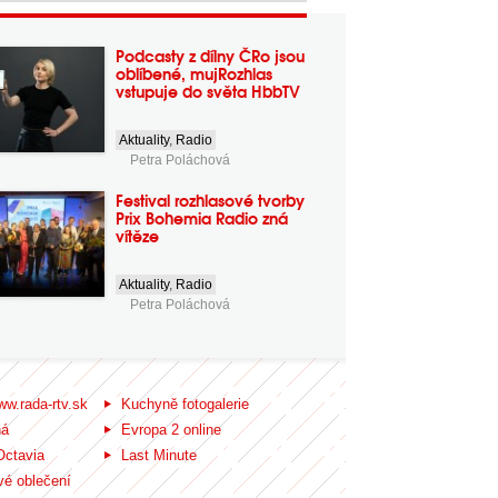
Podcasty z dílny ČRo jsou
oblíbené, mujRozhlas
vstupuje do světa HbbTV
Aktuality
,
Radio
Petra Poláchová
Festival rozhlasové tvorby
Prix Bohemia Radio zná
vítěze
Aktuality
,
Radio
Petra Poláchová
ww.rada-rtv.sk
Kuchyně fotogalerie
ná
Evropa 2 online
Octavia
Last Minute
é oblečení