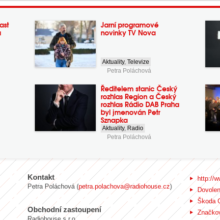
ast
Jarní programové
a
novinky TV Nova
Aktuality
,
Televize
Petra Poláchová
Ředitelem stanic Český
rozhlas Region a Český
rozhlas Rádio DAB Praha
byl jmenován Petr
Sznapka
Aktuality
,
Radio
Petra Poláchová
Kontakt
http://w
Petra Poláchová (
petra.polachova@radiohouse.cz
)
Dovole
Škoda 
Obchodní zastoupení
Značkov
Radiohouse s.r.o.