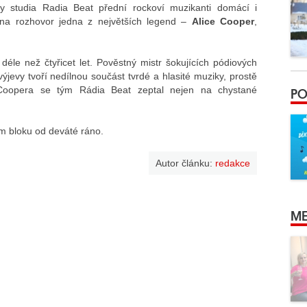
y studia Radia Beat přední rockoví muzikanti domácí i
s na rozhovor jedna z největších legend –
Alice Cooper
,
déle než čtyřicet let. Pověstný mistr šokujících pódiových
výjevy tvoří nedílnou součást tvrdé a hlasité muziky, prostě
PO
e Coopera se tým Rádia Beat zeptal nejen na chystané
 bloku od deváté ráno.
Autor článku:
redakce
ME