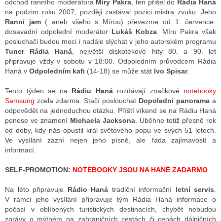
odchod ranního moderátora
Míry Pakra
, ten přišel do
Rádia Haná
na podzim roku 2007, později zastával pozici mistra zvuku. Jeho
Ranní jam
( aneb všeho s Mírou) převezme od 1. července
dosavadní odpolední moderátor
Lukáš Kobza
. Míru Pakra však
ALITY TELEVIZE
posluchači budou moci i nadále slýchat v jeho autorském programu
 TELEVIZÍ
Tuner Rádia Haná
, největší diskotékové hity 80. a 90. let
připravuje vždy v sobotu v 18:00. Odpoledním průvodcem Rádia
VIZNÍ VYSÍLAČE
Haná v
Odpoledním kafi
(14-18) se může stát
Ivo Spisar
.
Tento týden se na
Rádiu Haná
rozdávají značkové
notebooky
Samsung
zcela zdarma. Stačí poslouchat
Dopolední panorama
a
ALITY INTERNET
odpovědět na jednoduchou otázku. Příští víkend se na Rádiu Haná
ponese ve znamení
Michaela Jacksona
. Uběhne totiž přesně rok
RNETOVÁ RÁDIA
od doby, kdy nás opustil král světového popu ve svých 51 letech.
Ve vysílání zazní nejen jeho písně, ale řada zajímavostí a
RNETOVÉ STRÁNKY RÁDIÍ
informací.
RNETOVÉ STRÁNKY TV
SELF-PROMOTION:
NOTEBOOKY JSOU NA HANÉ ZADARMO
Na léto připravuje
Rádio Haná
tradiční informační
letní servis
.
V rámci jeho vysílání připravuje tým Rádia Haná informace o
ALITY TISK
počasí v oblíbených turistických destinacích, chybět nebudou
zprávy o mýtném na zahraničních cestách či cenách dálničních