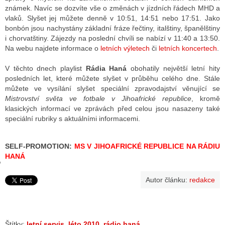
známek. Navíc se dozvíte vše o změnách v jízdních řádech MHD a
vlaků. Slyšet jej můžete denně v 10:51, 14:51 nebo 17:51. Jako
bonbón jsou nachystány základní fráze řečtiny, italštiny, španělštiny
GY
i chorvatštiny. Zájezdy na poslední chvíli se nabízí v 11:40 a 13:50.
Na webu najdete informace o
letních výletech
či
letních koncertech
.
 SE STÁT BLOGEREM
V těchto dnech playlist
Rádia Haná
obohatily největší letní hity
EX BLOGERA
posledních let, které můžete slyšet v průběhu celého dne. Stále
můžete ve vysílání slyšet speciální zpravodajství věnující se
Mistrovství světa ve fotbale v Jihoafrické republice
, kromě
klasických informací ve zprávách před celou jsou nasazeny také
UZE
speciální rubriky s aktuálními informacemi.
X DISKUTÉRA NA RADIOTV
SELF-PROMOTION:
MS V JIHOAFRICKÉ REPUBLICE NA RÁDIU
IV STARŠÍCH DISKUZÍ
HANÁ
Autor článku:
redakce
Štítky:
letní servis
,
léto 2010
,
rádio haná