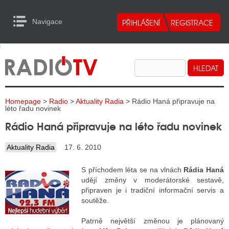
Navigace
urn to Content
Navigace
E
ALITY RADIA
ALITY TELEVIZE
Homepage
>
Radio
>
Aktuality Radia
> Rádio Haná připravuje na
ALITY INTERNET
léto řadu novinek
Rádio Haná připravuje na léto řadu novinek
ALITY TISK
Aktuality Radia
17. 6. 2010
ALITY RADIA
S příchodem léta se na vlnách
Rádia Haná
udějí změny v moderátorské sestavě,
S RÁDIÍ
připraven je i tradiční informační servis a
soutěže.
ECHOVOST RÁDIÍ
Patrně největší změnou je plánovaný
O VYSÍLAČE