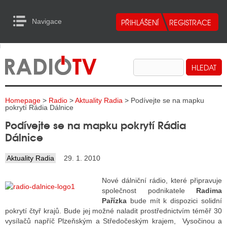
Navigace
urn to Content
Navigace
E
ALITY RADIA
ALITY TELEVIZE
Homepage
>
Radio
>
Aktuality Radia
> Podívejte se na mapku
ALITY INTERNET
pokrytí Rádia Dálnice
Podívejte se na mapku pokrytí Rádia
ALITY TISK
Dálnice
Aktuality Radia
29. 1. 2010
ALITY RADIA
Nové dálniční rádio, které připravuje
S RÁDIÍ
společnost podnikatele
Radima
Pařízka
bude mít k dispozici solidní
ECHOVOST RÁDIÍ
pokrytí čtyř krajů. Bude jej možné naladit prostřednictvím téměř 30
vysílačů napříč Plzeňským a Středočeským krajem, Vysočinou a
O VYSÍLAČE