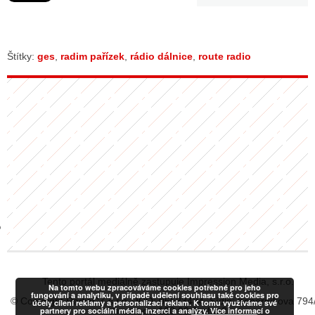
GY
Štítky:
ges
,
radim pařízek
,
rádio dálnice
,
route radio
 SE STÁT BLOGEREM
EX BLOGERA
UZE
X DISKUTÉRA NA RADIOTV
IV STARŠÍCH DISKUZÍ
Tento portál mediálně zastupuje Impression Media, s.r.o.
Na tomto webu zpracováváme cookies potřebné pro jeho
fungování a analytiku, v případě udělení souhlasu také cookies pro
© Copyright RadiaCZ s.r.o., IČO: 06533434, Sídlo: Koperníkova 794
účely cílení reklamy a personalizaci reklam. K tomu využíváme své
partnery pro sociální média, inzerci a analýzy. Více informací o
Vinohrady, 120 00 Praha 2