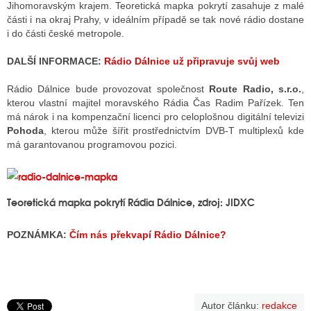
Jihomoravským krajem.
Teoretická mapka pokrytí zasahuje z malé
části i na okraj Prahy, v ideálním případě se tak nové rádio dostane
i do části české metropole.
ALITY TELEVIZE
DALŠÍ INFORMACE:
Rádio Dálnice už připravuje svůj web
 TELEVIZÍ
Rádio Dálnice bude provozovat společnost
Route Radio, s.r.o.
,
VIZNÍ VYSÍLAČE
kterou vlastní majitel moravského Rádia Čas Radim Pařízek. Ten
má nárok i na kompenzační licenci pro celoplošnou digitální televizi
Pohoda
, kterou může šířit prostřednictvím DVB-T multiplexů kde
má garantovanou programovou pozici.
ALITY INTERNET
RNETOVÁ RÁDIA
Teoretická mapka pokrytí Rádia Dálnice, zdroj: JIDXC
RNETOVÉ STRÁNKY RÁDIÍ
RNETOVÉ STRÁNKY TV
POZNÁMKA:
Čím nás překvapí Rádio Dálnice?
ALITY TISK
Autor článku:
redakce