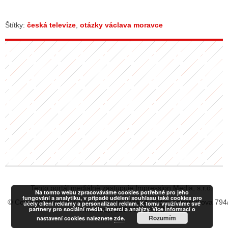
Štítky:
česká televize
,
otázky václava moravce
Tento portál mediálně zastupuje Impression Media, s.r.o.
Na tomto webu zpracováváme cookies potřebné pro jeho
fungování a analytiku, v případě udělení souhlasu také cookies pro
© Copyright RadiaCZ s.r.o., IČO: 06533434, Sídlo: Koperníkova 794
účely cílení reklamy a personalizaci reklam. K tomu využíváme své
partnery pro sociální média, inzerci a analýzy. Více informací o
Vinohrady, 120 00 Praha 2
Rozumím
nastavení cookies naleznete
zde.