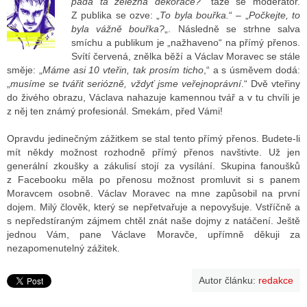
padá ta železná dekorace?
“ táže se moderátor.
Z publika se ozve: „
To byla bouřka.
“ – „
Počkejte, to
byla vážně bouřka?
„. Následně se strhne salva
smíchu a publikum je „nažhaveno“ na přímý přenos.
Svítí červená, znělka běží a Václav Moravec se stále
směje: „
Máme asi 10 vteřin, tak prosím ticho
,“ a s úsměvem dodá:
„
musíme se tvářit seriózně, vždyť jsme veřejnoprávní
.“ Dvě vteřiny
do živého obrazu, Václava nahazuje kamennou tvář a v tu chvíli je
z něj ten známý profesionál. Smekám, před Vámi!
Opravdu jedinečným zážitkem se stal tento přímý přenos. Budete-li
mít někdy možnost rozhodně přímý přenos navštivte. Už jen
generální zkoušky a zákulisí stojí za vysílání. Skupina fanoušků
z Facebooku měla po přenosu možnost promluvit si s panem
Moravcem osobně. Václav Moravec na mne zapůsobil na první
dojem. Milý člověk, který se nepřetvařuje a nepovyšuje. Vstříčně a
s nepředstíraným zájmem chtěl znát naše dojmy z natáčení. Ještě
jednou Vám, pane Václave Moravče, upřímně děkuji za
nezapomenutelný zážitek.
Autor článku:
redakce