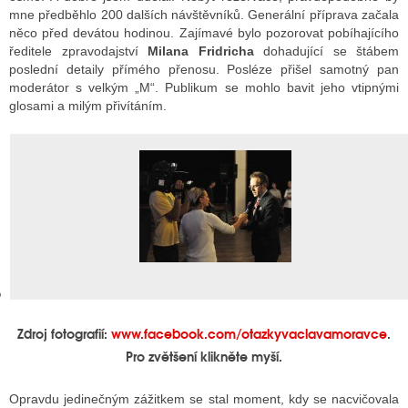
mne předběhlo 200 dalších návštěvníků. Generální příprava začala
něco před devátou hodinou. Zajímavé bylo pozorovat pobíhajícího
ředitele zpravodajství
Milana Fridricha
dohadující se štábem
GY
poslední detaily přímého přenosu. Posléze přišel samotný pan
moderátor s velkým „M“. Publikum se mohlo bavit jeho vtipnými
 SE STÁT BLOGEREM
glosami a milým přivítáním.
EX BLOGERA
UZE
X DISKUTÉRA NA RADIOTV
IV STARŠÍCH DISKUZÍ
Zdroj fotografií:
www.facebook.com/otazkyvaclavamoravce
.
Pro zvětšení klikněte myší.
Opravdu jedinečným zážitkem se stal moment, kdy se nacvičovala