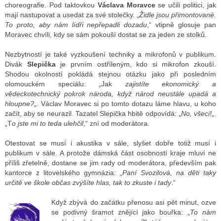
choreografie. Pod taktovkou
Václava Moravce
se učili politici, jak
mají nastupovat a usedat za své stolečky. „
Židle jsou přimontované.
To proto, aby nám lídři nepřepadli dozadu
,“ vtipně glosuje pan
Moravec chvíli, kdy se sám pokouší dostat se za jeden ze stolků.
Nezbytností je také vyzkoušení techniky a mikrofonů v publikum.
Divák
Slepička
je prvním ostříleným, kdo si mikrofon zkouší.
Shodou okolností pokládá stejnou otázku jako při posledním
olomouckém speciálu: „Jak
zajistíte ekonomický a
vědeckotechnický pokrok národa, když národ neustále upadá a
hloupne?
„. Václav Moravec si po tomto dotazu láme hlavu, u koho
začít, aby se neurazil. Tazatel Slepička hbitě odpovídá: „
No, všeci!
„.
„T
o jste mi to teda ulehčil
,“ zní od moderátora.
Otestovat se musí i akustika v sále, slyšet dobře totiž musí i
publikum v sále. A protože dámská část osobností kraje mluví ne
příliš zřetelně, dostane se jim rady od moderátora, především pak
kantorce z litovelského gymnázia: „
Paní Svozilová, na děti taky
určitě ve škole občas zvýšíte hlas, tak to zkuste i tady
.“
Když zbývá do začátku přenosu asi pět minut, ozve
se podivný šramot znějící jako bouřka: „
To nám