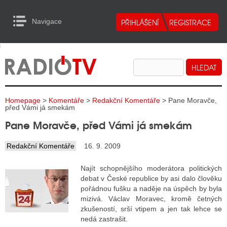
Navigace
urn to Content
Navigace
E
ALITY RADIA
ALITY TELEVIZE
Homepage
>
Komentáře
>
Redakční Komentáře
> Pane Moravče,
ALITY INTERNET
před Vámi já smekám
Pane Moravče, před Vámi já smekám
ALITY TISK
Redakční Komentáře
16. 9. 2009
ALITY RADIA
Najít schopnějšího moderátora politických
debat v České republice by asi dalo člověku
S RÁDIÍ
pořádnou fušku a naděje na úspěch by byla
mizivá. Václav Moravec, kromě četných
ECHOVOST RÁDIÍ
zkušeností, srší vtipem a jen tak lehce se
nedá zastrašit.
O VYSÍLAČE