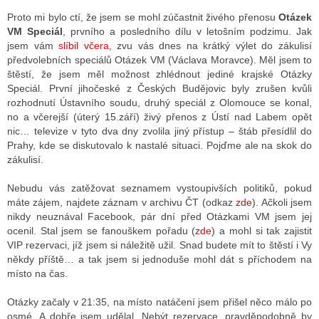
Proto mi bylo ctí, že jsem se mohl zúčastnit živého přenosu
Otázek
VM Speciál
, prvního a posledního dílu v letošním podzimu. Jak
jsem vám
slíbil včera
, zvu vás dnes na krátký výlet do zákulisí
ALITY TELEVIZE
předvolebních speciálů Otázek VM (Václava Moravce). Měl jsem to
 TELEVIZÍ
štěstí, že jsem měl možnost zhlédnout jediné krajské Otázky
Speciál. První jihočeské z Českých Budějovic byly zrušen kvůli
VIZNÍ VYSÍLAČE
rozhodnutí Ústavního soudu, druhý speciál z Olomouce se konal,
no a včerejší (úterý 15.září) živý přenos z Ústí nad Labem opět
nic… televize v tyto dva dny zvolila jiný přístup – štáb přesídlil do
Prahy, kde se diskutovalo k nastalé situaci. Pojďme ale na skok do
ALITY INTERNET
zákulisí.
RNETOVÁ RÁDIA
Nebudu vás zatěžovat seznamem vystoupivších politiků, pokud
máte zájem, najdete záznam v archivu ČT (odkaz
zde
). Ačkoli jsem
RNETOVÉ STRÁNKY RÁDIÍ
nikdy neuznával Facebook, pár dní před Otázkami VM jsem jej
ocenil. Stal jsem se fanouškem pořadu (
zde
) a mohl si tak zajistit
RNETOVÉ STRÁNKY TV
VIP rezervaci, jíž jsem si náležitě užil. Snad budete mít to štěstí i Vy
někdy příště… a tak jsem si jednoduše mohl dát s příchodem na
místo na čas.
ALITY TISK
Otázky začaly v 21:35, na místo natáčení jsem přišel něco málo po
osmé. A dobře jsem udělal. Nebýt rezervace, pravděpodobně by