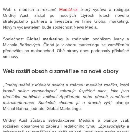
Web o médiích a reklamě
Mediář.cz
, který vydává a rediguje
Ondřej Aust, získal po necelých čtyřech letech nového
ALITY TELEVIZE
strategického partnera a investora ve firmě Global marketing.
Novým vydavatelem bude společnost News Media.
 TELEVIZÍ
Společnost
Global marketing
je rodinným podnikem Ivany a
VIZNÍ VYSÍLAČE
Michala Bařinových. Činná je v oboru marketingu se zaměřením
především na maloobchod. Obě strany dnes podepsaly příslušné
smlouvy.
ALITY INTERNET
Web rozšíří obsah a zaměří se na nové obory
RNETOVÁ RÁDIA
„
Ondřej udělal z Médiáře solidní a známou mediální značku, která
RNETOVÉ STRÁNKY RÁDIÍ
kromě online zpravodajství zahrnuje úspěšné akce, jako jsou
přehlídka mobilních aplikací AppParade nebo přesně zaměřené
RNETOVÉ STRÁNKY TV
mikrokonference. Společně chceme jít o úroveň výš,
“ plánuje
Michal Bařina, jednatel Global Marketingu.
Ondřej Aust zůstává šéfredaktorem Mediáře a plánuje však
ALITY TISK
rozšíření obsahového záběru i redakčního týmu. „
Zpravodajsky a