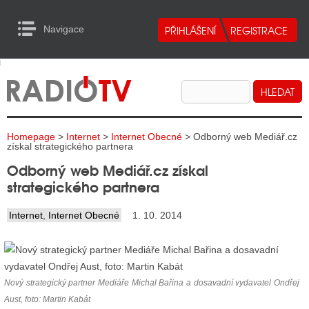
Navigace
urn to Content
Navigace
E
ALITY RADIA
ALITY TELEVIZE
Homepage
>
Internet
>
Internet Obecné
> Odborný web Mediář.cz
ALITY INTERNET
získal strategického partnera
Odborný web Mediář.cz získal
ALITY TISK
strategického partnera
Internet
,
Internet Obecné
1. 10. 2014
ALITY RADIA
S RÁDIÍ
ECHOVOST RÁDIÍ
Nový strategický partner Mediáře Michal Bařina a dosavadní vydavatel Ondřej
Aust, foto: Martin Kabát
O VYSÍLAČE