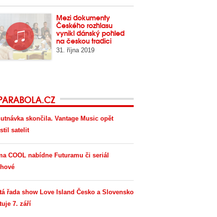
Mezi dokumenty
Českého rozhlasu
vynikl dánský pohled
na českou tradici
31. října 2019
PARABOLA.CZ
utnávka skončila. Vantage Music opět
til satelit
ma COOL nabídne Futuramu či seriál
hové
tá řada show Love Island Česko a Slovensko
tuje 7. září