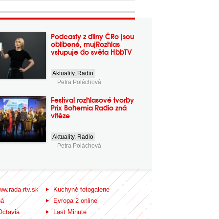
Podcasty z dílny ČRo jsou
oblíbené, mujRozhlas
vstupuje do světa HbbTV
Aktuality
,
Radio
Petra Poláchová
Festival rozhlasové tvorby
Prix Bohemia Radio zná
vítěze
Aktuality
,
Radio
Petra Poláchová
ww.rada-rtv.sk
Kuchyně fotogalerie
ná
Evropa 2 online
Octavia
Last Minute