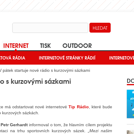
INTERNET
TISK
OUTDOOR
ETOVÁ RÁDIA
INTERNETOVÉ STRÁNKY RÁDIÍ
INTERNETOV
 pátek startuje nové rádio s kurzovými sázkami
io s kurzovými sázkami
DO
ce má odstartovat nové internetové
Tip Rádio
, které bude
o kurzových sázkách.
u
Petr Gerhardt
informoval o tom, že hlavním cílem projektu
entaci na trhu sportovních kurzových sázek.
„Mezi našim