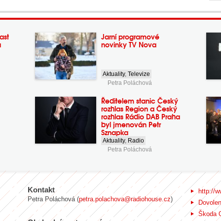
ast
Jarní programové
a
novinky TV Nova
Aktuality
,
Televize
Petra Poláchová
Ředitelem stanic Český
rozhlas Region a Český
rozhlas Rádio DAB Praha
byl jmenován Petr
Sznapka
Aktuality
,
Radio
Petra Poláchová
Kontakt
http://w
Petra Poláchová (
petra.polachova@radiohouse.cz
)
Dovole
Škoda 