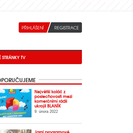
É STRÁNKY TV
PORUČUJEME
Největší koláč z
poslechovosti mezi
komerčními rádii
ukrojil BLANÍK
9. února 2022
Jarní programové