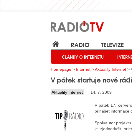
RADIO
TELEVIZE
ČLÁNKY O INTERNETU
INTERN
Homepage
>
Internet
>
Aktuality Internet
> V
V pátek startuje nové rád
Aktuality Internet
14. 7. 2009
V pátek 17. červen
přinášet informace 
Spoluautor projekt
je zjednodušit ori