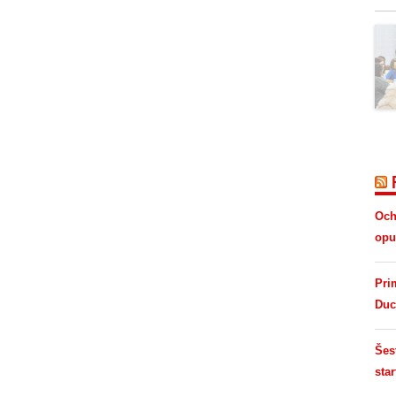
Och
opus
Pri
Duc
Šes
star