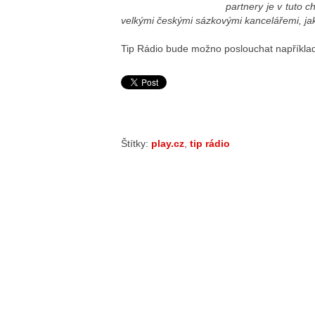
partnery je v tuto c
velkými českými sázkovými kancelářemi, jak
Tip Rádio bude možno poslouchat například
Štítky:
play.cz
,
tip rádio